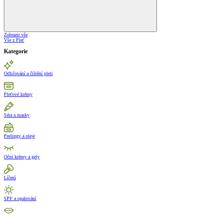
Zobrazit vše
Vše z Pleť
Kategorie
Odličování a čištění pleti
Pleťové krémy
Séra a masky
Peelingy a oleje
Oční krémy a gely
Líčení
SPF a opalování