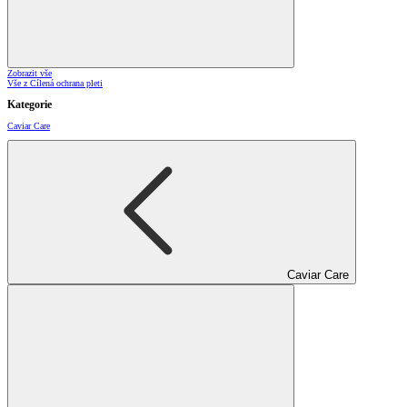
Zobrazit vše
Vše z Cílená ochrana pleti
Kategorie
Caviar Care
Caviar Care