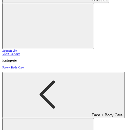
Zobrazit vše
Vše z Hair care
Kategorie
Face + Body Care
Face + Body Care