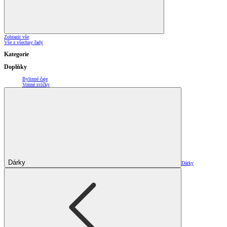
Zobrazit vše
Vše z všechny řady
Kategorie
Doplňky
Bylinné čaje
Vonné svíčky
Dárky
Dárky