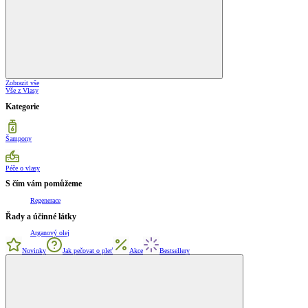
Zobrazit vše
Vše z Vlasy
Kategorie
Šampony
Péče o vlasy
S čím vám pomůžeme
Regenerace
Řady a účinné látky
Arganový olej
Novinky
Jak pečovat o pleť
Akce
Bestsellery