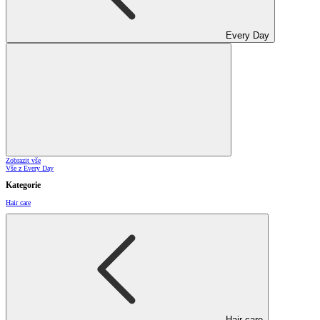
Every Day
Zobrazit vše
Vše z Every Day
Kategorie
Hair care
Hair care