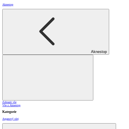
Aknestop
Aknestop
Zobrazit vše
Vše z Aknestop
Kategorie
Arganový olej