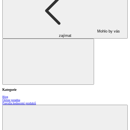
Mohlo by vás
zajímat
Kategorie
Blog
Online poradna
Pravidla hodnocení produktů