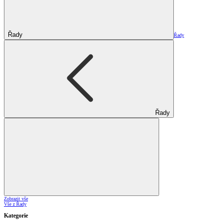
Řady
Řady
Řady
Zobrazit vše
Vše z Řady
Kategorie