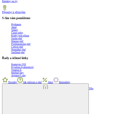
Balzámy na rty
Přípravky k přístrojům
S čím vám pomůžeme
Hydratace
Akné
Vrásky
Černé tečky
Kruhy pod očima
Suchá pleť
Mastná pleť
Problematická pleť
Citlivá pleť
Normální pleť
Smíšená pleť
Řady a účinné látky
Koenzym Q10
Kyselina hyaluronová
Vitamin E
Mořské řasy
Arganový olej
Novinky
Jak pečovat o pleť
Akce
Bestsellery
Tělo