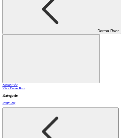
Derma Ryor
Zobrazit vše
Vše z Derma Ryor
Kategorie
Every Day