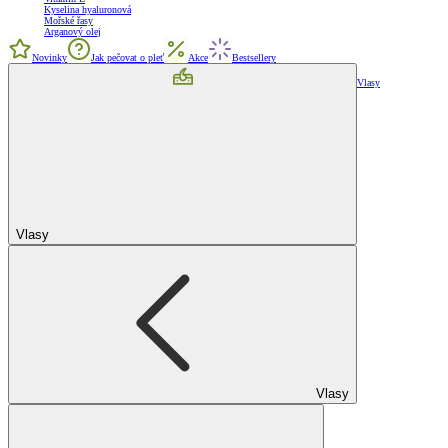
Kyselina hyaluronová
Mořské řasy
Arganový olej
Novinky
Jak pečovat o pleť
Akce
Bestsellery
Vlasy
Vlasy
Vlasy