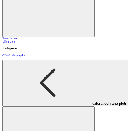
Zobrazit vše
Vše z Čaje
Kategorie
Cílená ochrana pleti
Cílená ochrana pleti