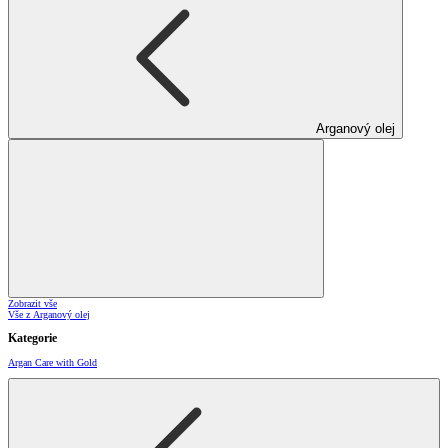
Arganový olej
Zobrazit vše
Vše z Arganový olej
Kategorie
Argan Care with Gold