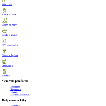
Péče o tělo
Krémy na ruce
Krémy na nohy
Sprcha a koupel
SPF a opalování
Holení a depilace
Deodoranty
Parfémy
S čím vám pomůžeme
Hydratace
Regenerace
Výživa
Zpevnění a celulitida
Řady a účinné látky
Vitamín E