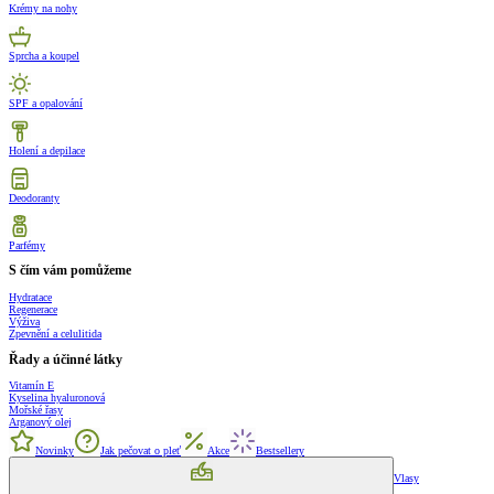
Krémy na nohy
Sprcha a koupel
SPF a opalování
Holení a depilace
Deodoranty
Parfémy
S čím vám pomůžeme
Hydratace
Regenerace
Výživa
Zpevnění a celulitida
Řady a účinné látky
Vitamín E
Kyselina hyaluronová
Mořské řasy
Arganový olej
Novinky
Jak pečovat o pleť
Akce
Bestsellery
Vlasy