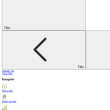
Tělo
Tělo
Zobrazit vše
Vše z Tělo
Kategorie
Péče o tělo
Krémy na ruce