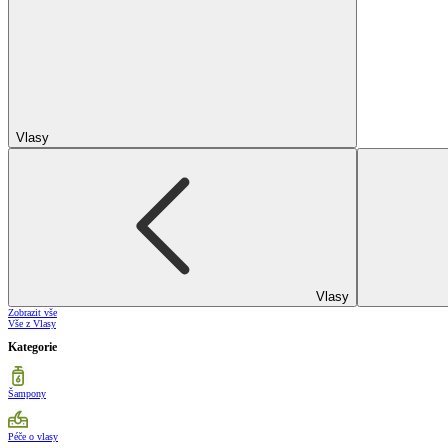
Vlasy
Vlasy
Zobrazit vše
Vše z Vlasy
Kategorie
Šampony
Péče o vlasy