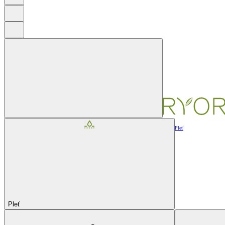
Pleť
Pleť