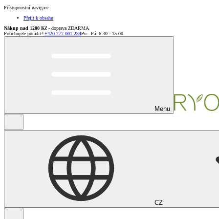
Přístupnostní navigace
Přejít k obsahu
Nákup nad 1200 Kč
- doprava ZDARMA
Potřebujete poradit?
:
+420 277 001 234
Po - Pá: 6:30 - 15:00
Menu
CZ