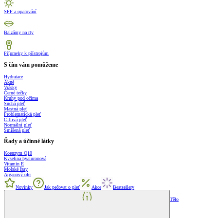
SPF a opalování
Balzámy na rty
Přípravky k přístrojům
S čím vám pomůžeme
Hydratace
Akné
Vrásky
Černé tečky
Kruhy pod očima
Suchá pleť
Mastná pleť
Problematická pleť
Citlivá pleť
Normální pleť
Smíšená pleť
Řady a účinné látky
Koenzym Q10
Kyselina hyaluronová
Vitamin E
Mořské řasy
Arganový olej
Novinky
Jak pečovat o pleť
Akce
Bestsellery
Tělo