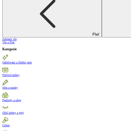
Pleť
Zobrazit vše
Vše z Pleť
Kategorie
Odličování a čištění pleti
Pleťové krémy
Séra a masky
Peelingy a oleje
Oční krémy a gely
Líčení