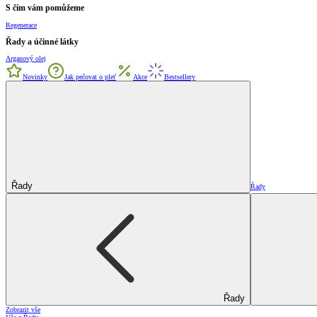
S čím vám pomůžeme
Regenerace
Řady a účinné látky
Arganový olej
Novinky
Jak pečovat o pleť
Akce
Bestsellery
Řady
Řady
Řady
Zobrazit vše