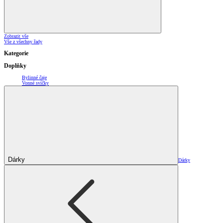
Zobrazit vše
Vše z všechny řady
Kategorie
Doplňky
Bylinné čaje
Vonné svíčky
Dárky
Dárky