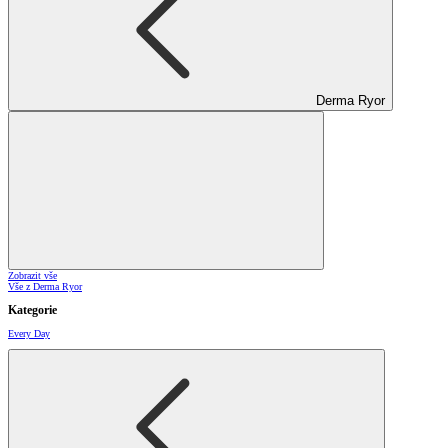
Derma Ryor
Zobrazit vše
Vše z Derma Ryor
Kategorie
Every Day