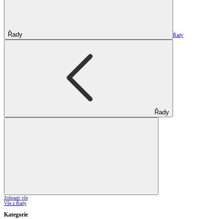
Řady
Řady
Řady
Zobrazit vše
Vše z Řady
Kategorie