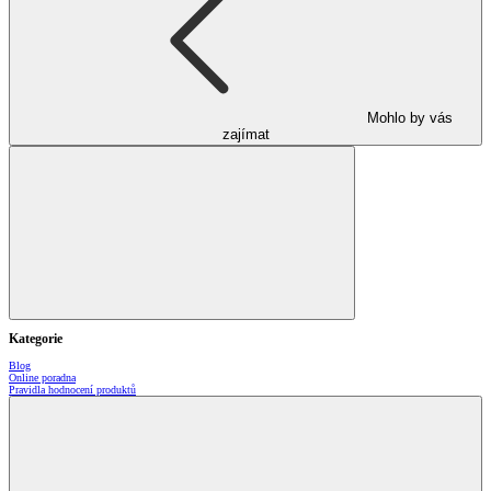
Mohlo by vás
zajímat
Kategorie
Blog
Online poradna
Pravidla hodnocení produktů