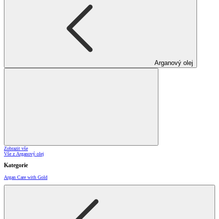
Arganový olej
Zobrazit vše
Vše z Arganový olej
Kategorie
Argan Care with Gold