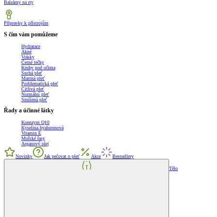
Balzámy na rty
Přípravky k přístrojům
S čím vám pomůžeme
Hydratace
Akné
Vrásky
Černé tečky
Kruhy pod očima
Suchá pleť
Mastná pleť
Problematická pleť
Citlivá pleť
Normální pleť
Smíšená pleť
Řady a účinné látky
Koenzym Q10
Kyselina hyaluronová
Vitamin E
Mořské řasy
Arganový olej
Novinky
Jak pečovat o pleť
Akce
Bestsellery
Tělo