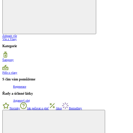
Zobrazit vše
Vše z Vlasy
Kategorie
Šampony
Péče o vlasy
S čím vám pomůžeme
Regenerace
Řady a účinné látky
Arganový olej
Novinky
Jak pečovat o pleť
Akce
Bestsellery