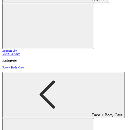
Zobrazit vše
Vše z Hair care
Kategorie
Face + Body Care
Face + Body Care