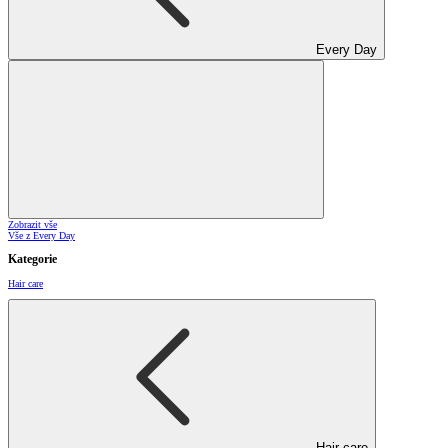
Every Day
Zobrazit vše
Vše z Every Day
Kategorie
Hair care
Hair care