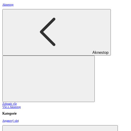
Aknestop
Aknestop
Zobrazit vše
Vše z Aknestop
Kategorie
Arganový olej