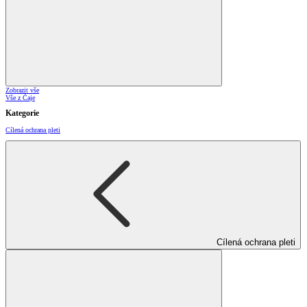
Zobrazit vše
Vše z Čaje
Kategorie
Cílená ochrana pleti
Cílená ochrana pleti