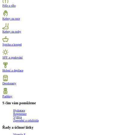
Péče o tělo
Krémy na ruce
Krémy na nohy
Sprcha a koupel
SPF a opalování
Holení a depilace
Deodoranty
Parfémy
S čím vám pomůžeme
Hydratace
Regenerace
Výživa
Zpevnění a celulitida
Řady a účinné látky
Vitamín E