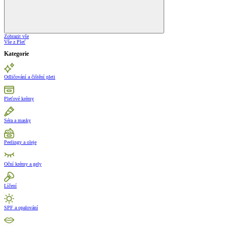
Zobrazit vše
Vše z Pleť
Kategorie
Odličování a čištění pleti
Pleťové krémy
Séra a masky
Peelingy a oleje
Oční krémy a gely
Líčení
SPF a opalování