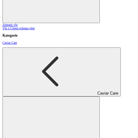
Zobrazit vše
Vše z Cílená ochrana pleti
Kategorie
Caviar Care
Caviar Care