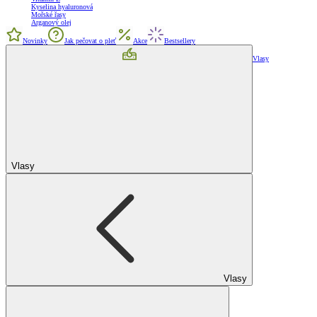
Kyselina hyaluronová
Mořské řasy
Arganový olej
Novinky
Jak pečovat o pleť
Akce
Bestsellery
Vlasy
Vlasy
Vlasy