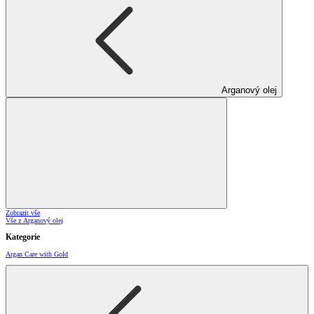
Arganový olej
Zobrazit vše
Vše z Arganový olej
Kategorie
Argan Care with Gold