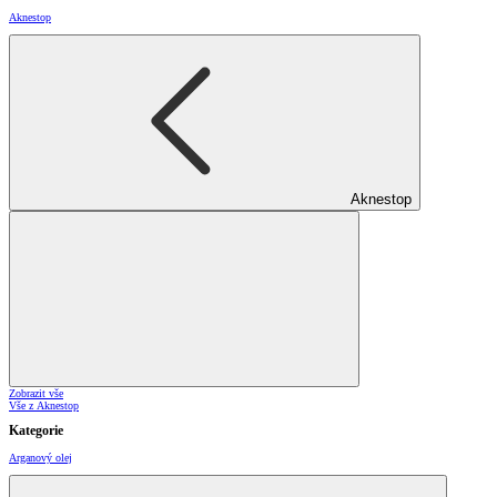
Aknestop
Aknestop
Zobrazit vše
Vše z Aknestop
Kategorie
Arganový olej