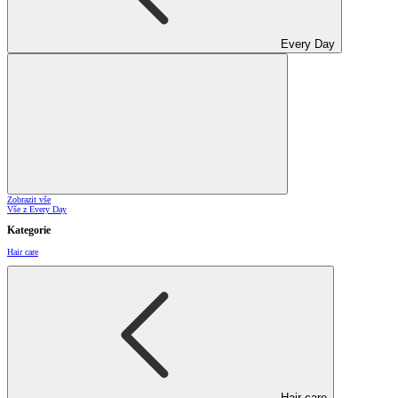
Every Day
Zobrazit vše
Vše z Every Day
Kategorie
Hair care
Hair care