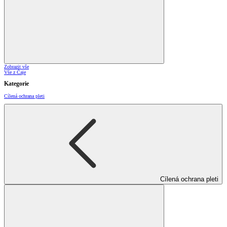
Zobrazit vše
Vše z Čaje
Kategorie
Cílená ochrana pleti
Cílená ochrana pleti