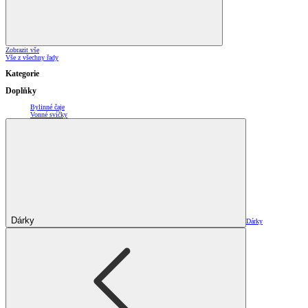
Zobrazit vše
Vše z všechny řady
Kategorie
Doplňky
Bylinné čaje
Vonné svíčky
Dárky
Dárky