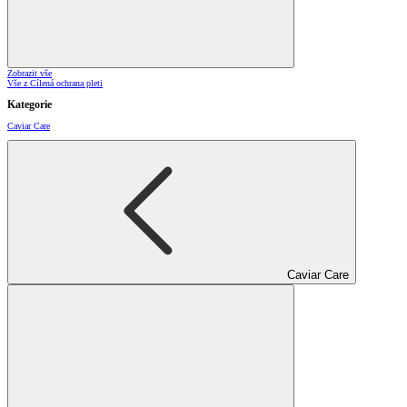
Zobrazit vše
Vše z Cílená ochrana pleti
Kategorie
Caviar Care
Caviar Care