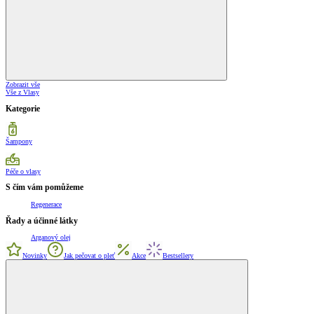
Zobrazit vše
Vše z Vlasy
Kategorie
Šampony
Péče o vlasy
S čím vám pomůžeme
Regenerace
Řady a účinné látky
Arganový olej
Novinky
Jak pečovat o pleť
Akce
Bestsellery