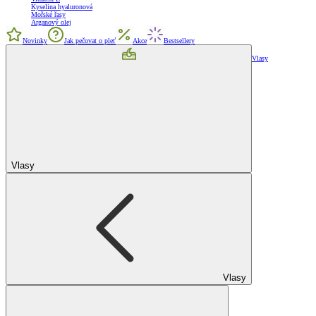
Kyselina hyaluronová
Mořské řasy
Arganový olej
Novinky
Jak pečovat o pleť
Akce
Bestsellery
Vlasy
Vlasy
Vlasy