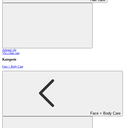
Zobrazit vše
Vše z Hair care
Kategorie
Face + Body Care
Face + Body Care