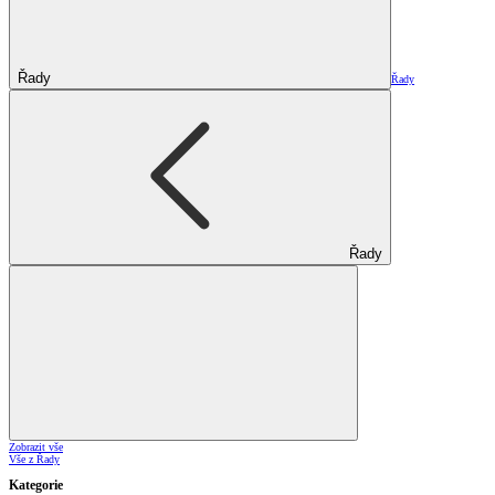
Řady
Řady
Řady
Zobrazit vše
Vše z Řady
Kategorie