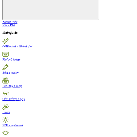
Zobrazit vše
Vše z Pleť
Kategorie
Odličování a čištění pleti
Pleťové krémy
Séra a masky
Peelingy a oleje
Oční krémy a gely
Líčení
SPF a opalování