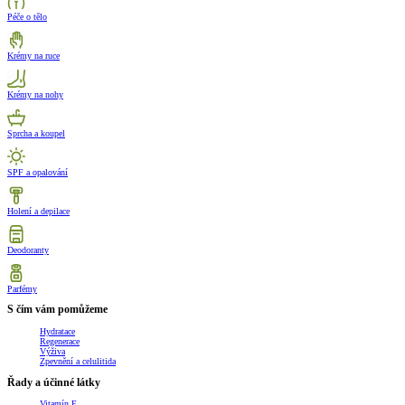
Péče o tělo
Krémy na ruce
Krémy na nohy
Sprcha a koupel
SPF a opalování
Holení a depilace
Deodoranty
Parfémy
S čím vám pomůžeme
Hydratace
Regenerace
Výživa
Zpevnění a celulitida
Řady a účinné látky
Vitamín E