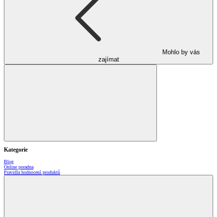
Mohlo by vás
zajímat
Kategorie
Blog
Online poradna
Pravidla hodnocení produktů