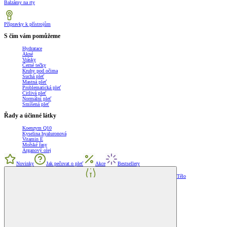
Balzámy na rty
Přípravky k přístrojům
S čím vám pomůžeme
Hydratace
Akné
Vrásky
Černé tečky
Kruhy pod očima
Suchá pleť
Mastná pleť
Problematická pleť
Citlivá pleť
Normální pleť
Smíšená pleť
Řady a účinné látky
Koenzym Q10
Kyselina hyaluronová
Vitamin E
Mořské řasy
Arganový olej
Novinky
Jak pečovat o pleť
Akce
Bestsellery
Tělo