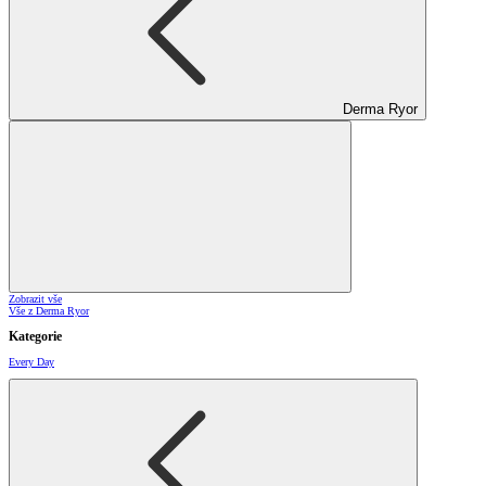
Derma Ryor
Zobrazit vše
Vše z Derma Ryor
Kategorie
Every Day