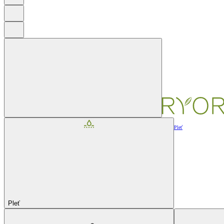
Pleť
Pleť