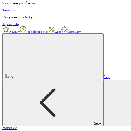
S čím vám pomůžeme
Regenerace
Řady a účinné látky
Arganový olej
Novinky
Jak pečovat o pleť
Akce
Bestsellery
Řady
Řady
Řady
Zobrazit vše