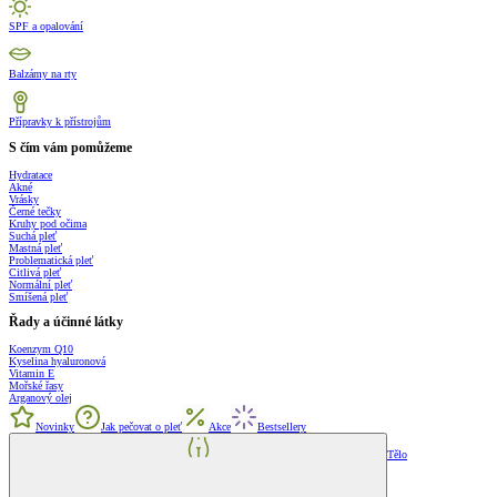
SPF a opalování
Balzámy na rty
Přípravky k přístrojům
S čím vám pomůžeme
Hydratace
Akné
Vrásky
Černé tečky
Kruhy pod očima
Suchá pleť
Mastná pleť
Problematická pleť
Citlivá pleť
Normální pleť
Smíšená pleť
Řady a účinné látky
Koenzym Q10
Kyselina hyaluronová
Vitamin E
Mořské řasy
Arganový olej
Novinky
Jak pečovat o pleť
Akce
Bestsellery
Tělo