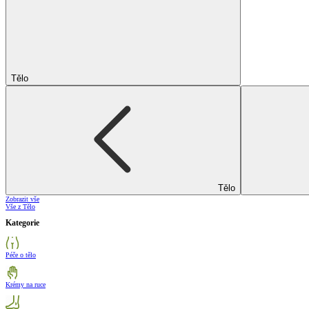
Tělo
Tělo
Zobrazit vše
Vše z Tělo
Kategorie
Péče o tělo
Krémy na ruce