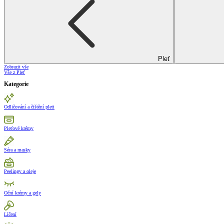
Pleť
Zobrazit vše
Vše z Pleť
Kategorie
Odličování a čištění pleti
Pleťové krémy
Séra a masky
Peelingy a oleje
Oční krémy a gely
Líčení