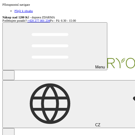
Přístupnostní navigace
Přejít k obsahu
Nákup nad 1200 Kč
- doprava ZDARMA
Potřebujete poradit?
:
+420 277 001 234
Po - Pá: 6:30 - 15:00
Menu
CZ