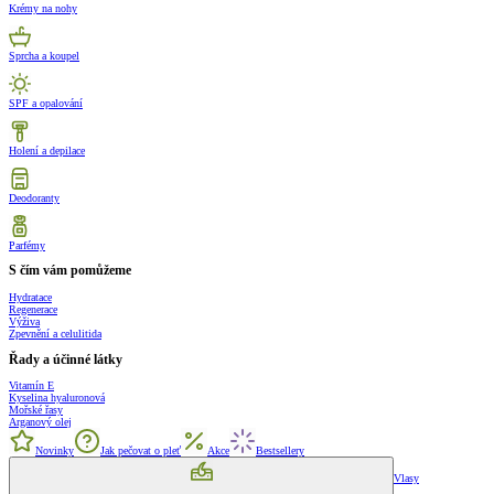
Krémy na nohy
Sprcha a koupel
SPF a opalování
Holení a depilace
Deodoranty
Parfémy
S čím vám pomůžeme
Hydratace
Regenerace
Výživa
Zpevnění a celulitida
Řady a účinné látky
Vitamín E
Kyselina hyaluronová
Mořské řasy
Arganový olej
Novinky
Jak pečovat o pleť
Akce
Bestsellery
Vlasy