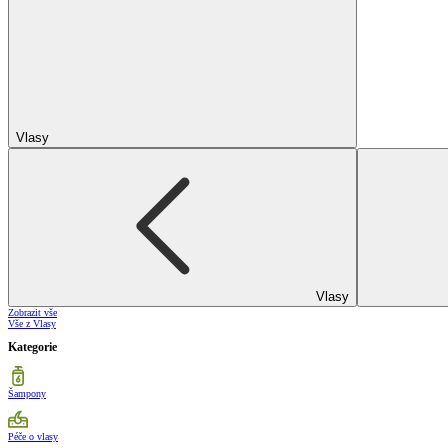
Vlasy
Vlasy
Zobrazit vše
Vše z Vlasy
Kategorie
Šampony
Péče o vlasy