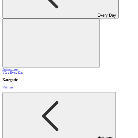
Every Day
Zobrazit vše
Vše z Every Day
Kategorie
Hair care
Hair care