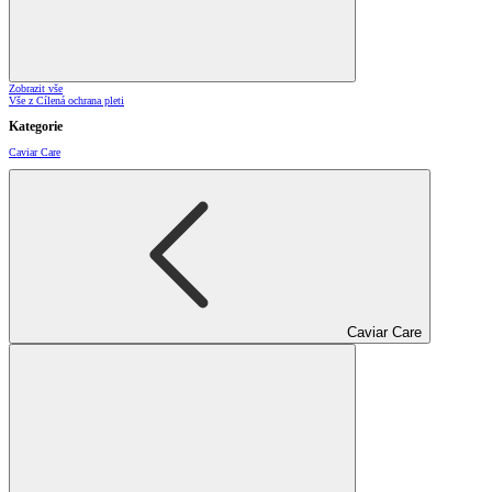
Zobrazit vše
Vše z Cílená ochrana pleti
Kategorie
Caviar Care
Caviar Care