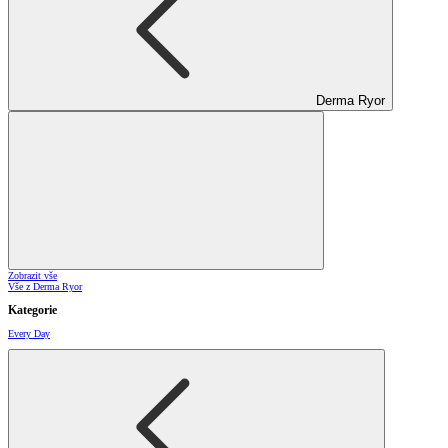
Derma Ryor
Zobrazit vše
Vše z Derma Ryor
Kategorie
Every Day