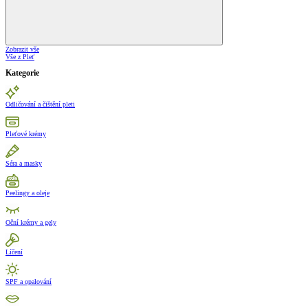
Zobrazit vše
Vše z Pleť
Kategorie
Odličování a čištění pleti
Pleťové krémy
Séra a masky
Peelingy a oleje
Oční krémy a gely
Líčení
SPF a opalování