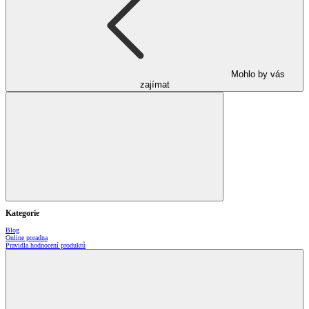
Mohlo by vás
zajímat
Kategorie
Blog
Online poradna
Pravidla hodnocení produktů