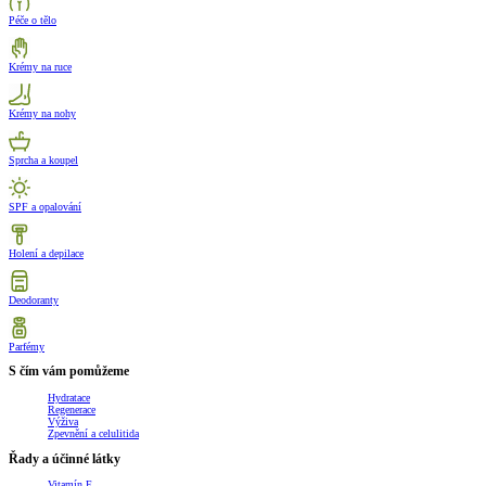
Péče o tělo
Krémy na ruce
Krémy na nohy
Sprcha a koupel
SPF a opalování
Holení a depilace
Deodoranty
Parfémy
S čím vám pomůžeme
Hydratace
Regenerace
Výživa
Zpevnění a celulitida
Řady a účinné látky
Vitamín E