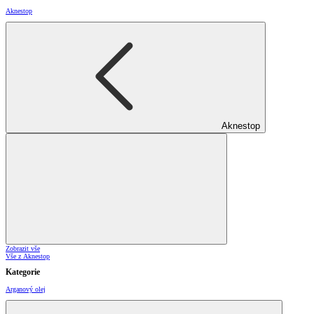
Aknestop
Aknestop
Zobrazit vše
Vše z Aknestop
Kategorie
Arganový olej