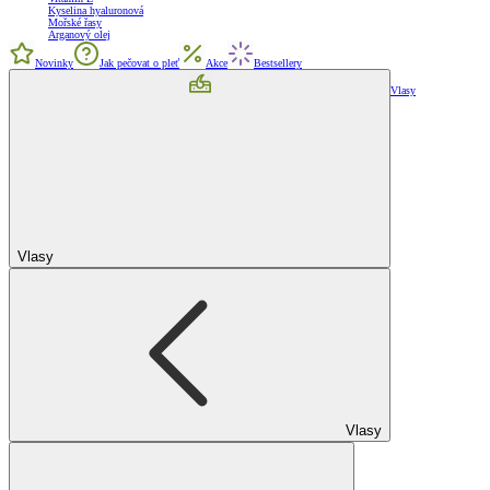
Kyselina hyaluronová
Mořské řasy
Arganový olej
Novinky
Jak pečovat o pleť
Akce
Bestsellery
Vlasy
Vlasy
Vlasy