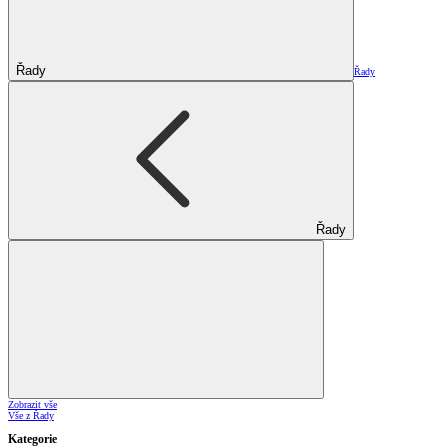
Řady
Řady
Řady
Zobrazit vše
Vše z Řady
Kategorie