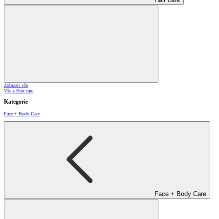
Zobrazit vše
Vše z Hair care
Kategorie
Face + Body Care
Face + Body Care