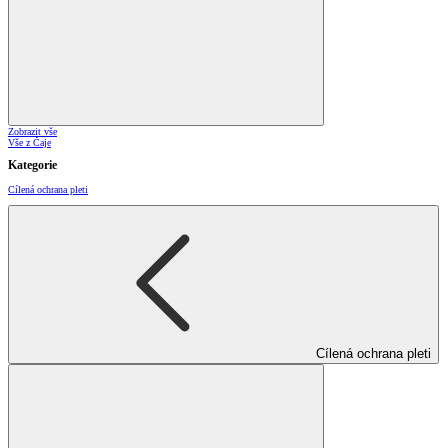
Zobrazit vše
Vše z Čaje
Kategorie
Cílená ochrana pleti
Cílená ochrana pleti