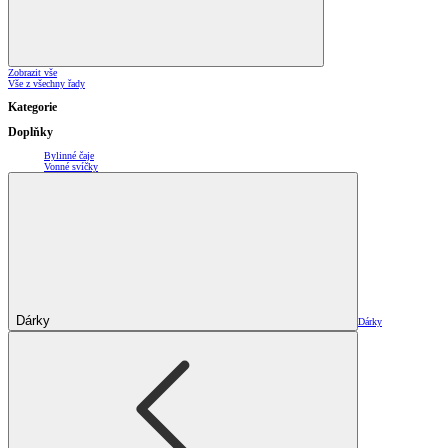
Zobrazit vše
Vše z všechny řady
Kategorie
Doplňky
Bylinné čaje
Vonné svíčky
Dárky
Dárky