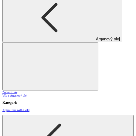
Arganový olej
Zobrazit vše
Vše z Arganový olej
Kategorie
Argan Care with Gold