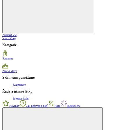
Zobrazit vše
Vše z Vlasy
Kategorie
Šampony
Péče o vlasy
S čím vám pomůžeme
Regenerace
Řady a účinné látky
Arganový olej
Novinky
Jak pečovat o pleť
Akce
Bestsellery