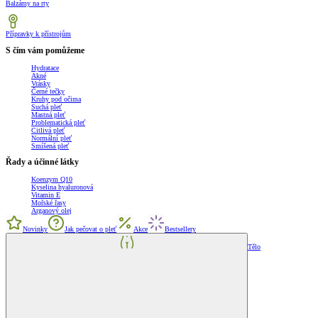
Balzámy na rty
Přípravky k přístrojům
S čím vám pomůžeme
Hydratace
Akné
Vrásky
Černé tečky
Kruhy pod očima
Suchá pleť
Mastná pleť
Problematická pleť
Citlivá pleť
Normální pleť
Smíšená pleť
Řady a účinné látky
Koenzym Q10
Kyselina hyaluronová
Vitamin E
Mořské řasy
Arganový olej
Novinky
Jak pečovat o pleť
Akce
Bestsellery
Tělo