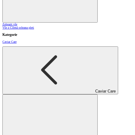
Zobrazit vše
Vše z Cílená ochrana pleti
Kategorie
Caviar Care
Caviar Care