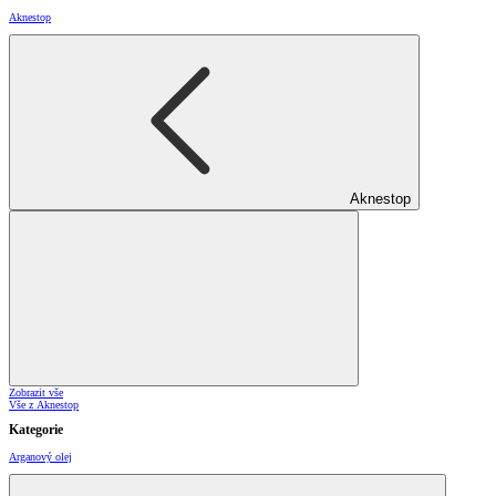
Aknestop
Aknestop
Zobrazit vše
Vše z Aknestop
Kategorie
Arganový olej