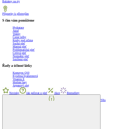
Balzámy na rty
Přípravky k přístrojům
S čím vám pomůžeme
Hydratace
Akné
Vrásky
Černé tečky
Kruhy pod očima
Suchá pleť
Mastná pleť
Problematická pleť
Citlivá pleť
Normální pleť
Smíšená pleť
Řady a účinné látky
Koenzym Q10
Kyselina hyaluronová
Vitamin E
Mořské řasy
Arganový olej
Novinky
Jak pečovat o pleť
Akce
Bestsellery
Tělo