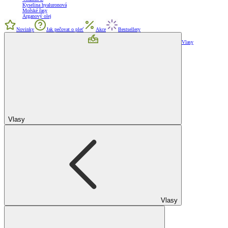
Kyselina hyaluronová
Mořské řasy
Arganový olej
Novinky
Jak pečovat o pleť
Akce
Bestsellery
Vlasy
Vlasy
Vlasy