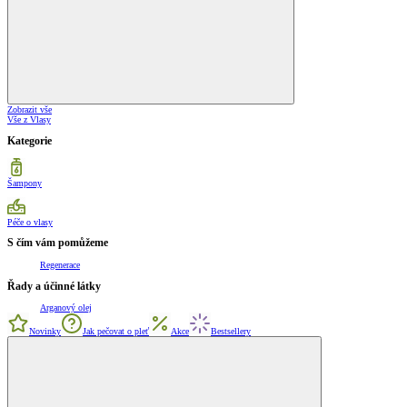
Zobrazit vše
Vše z Vlasy
Kategorie
Šampony
Péče o vlasy
S čím vám pomůžeme
Regenerace
Řady a účinné látky
Arganový olej
Novinky
Jak pečovat o pleť
Akce
Bestsellery