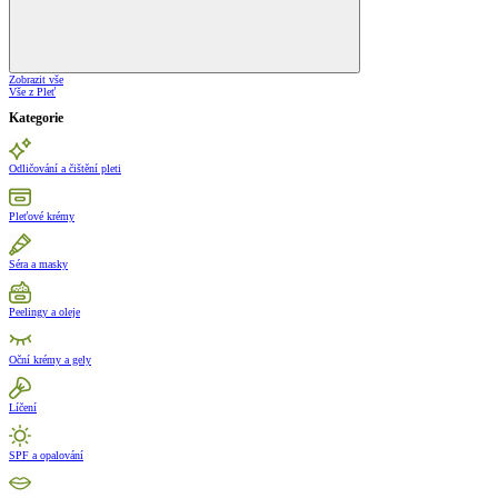
Zobrazit vše
Vše z Pleť
Kategorie
Odličování a čištění pleti
Pleťové krémy
Séra a masky
Peelingy a oleje
Oční krémy a gely
Líčení
SPF a opalování