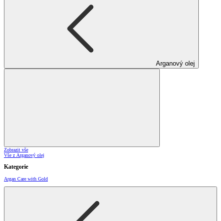
Arganový olej
Zobrazit vše
Vše z Arganový olej
Kategorie
Argan Care with Gold