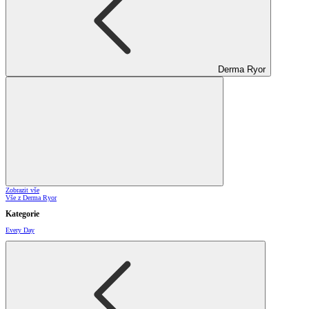
Derma Ryor
Zobrazit vše
Vše z Derma Ryor
Kategorie
Every Day