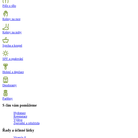
Péče o tělo
Krémy na ruce
Krémy na nohy
Sprcha a koupel
SPF a opalování
Holení a depilace
Deodoranty
Parfémy
S čím vám pomůžeme
Hydratace
Regenerace
Výživa
Zpevnění a celulitida
Řady a účinné látky
Vitamín E