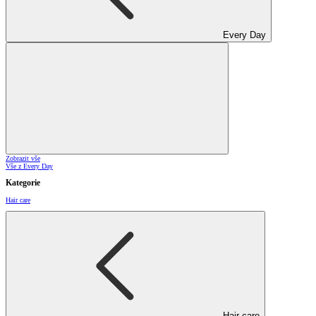
Every Day
Zobrazit vše
Vše z Every Day
Kategorie
Hair care
Hair care