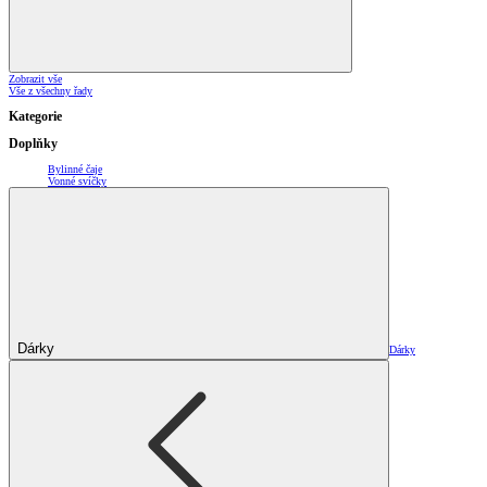
Zobrazit vše
Vše z všechny řady
Kategorie
Doplňky
Bylinné čaje
Vonné svíčky
Dárky
Dárky