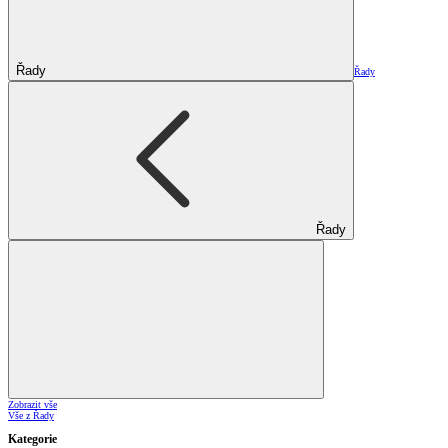
Řady
Řady
Řady
Zobrazit vše
Vše z Řady
Kategorie