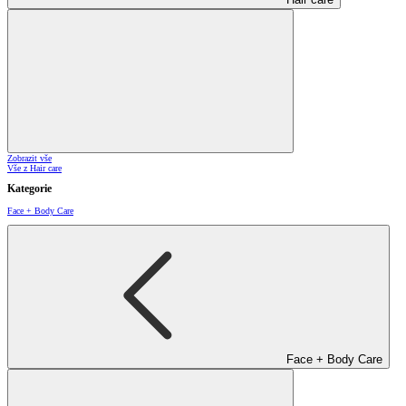
Zobrazit vše
Vše z Hair care
Kategorie
Face + Body Care
Face + Body Care