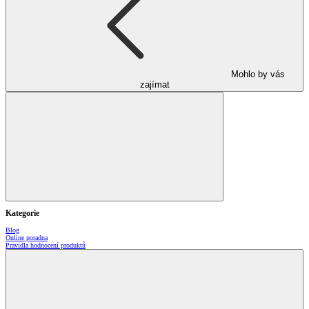
Mohlo by vás
zajímat
Kategorie
Blog
Online poradna
Pravidla hodnocení produktů