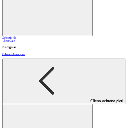
Zobrazit vše
Vše z Čaje
Kategorie
Cílená ochrana pleti
Cílená ochrana pleti