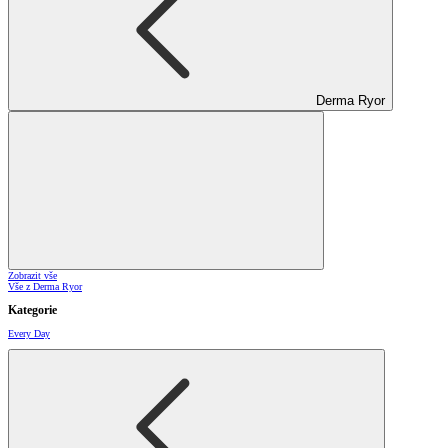
Derma Ryor
Zobrazit vše
Vše z Derma Ryor
Kategorie
Every Day