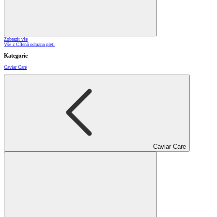
Zobrazit vše
Vše z Cílená ochrana pleti
Kategorie
Caviar Care
Caviar Care