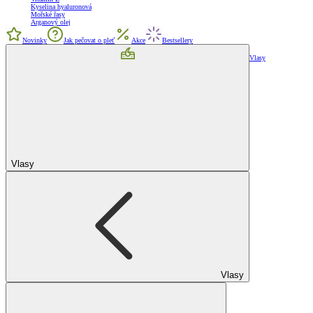
Kyselina hyaluronová
Mořské řasy
Arganový olej
Novinky
Jak pečovat o pleť
Akce
Bestsellery
Vlasy
Vlasy
Vlasy