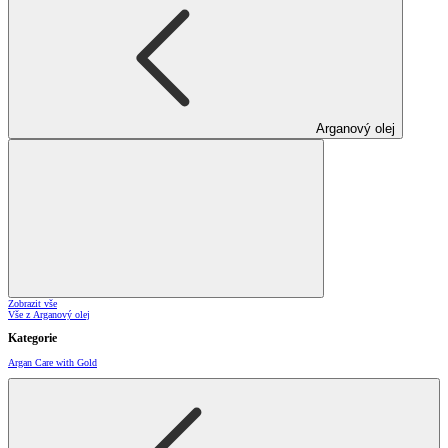
Arganový olej
Zobrazit vše
Vše z Arganový olej
Kategorie
Argan Care with Gold