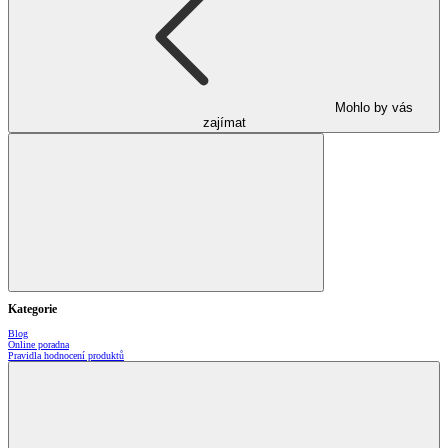
Mohlo by vás
zajímat
Kategorie
Blog
Online poradna
Pravidla hodnocení produktů