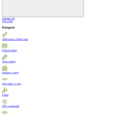
Zobrazit vše
Vše z Pleť
Kategorie
Odličování a čištění pleti
Pleťové krémy
Séra a masky
Peelingy a oleje
Oční krémy a gely
Líčení
SPF a opalování