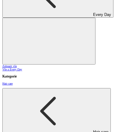
Every Day
Zobrazit vše
Vše z Every Day
Kategorie
Hair care
Hair care