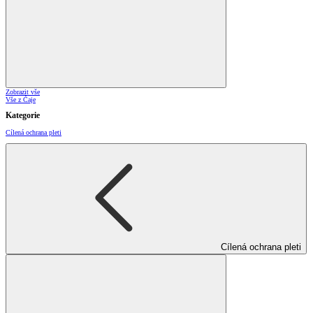
Zobrazit vše
Vše z Čaje
Kategorie
Cílená ochrana pleti
Cílená ochrana pleti