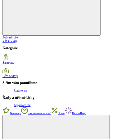
Zobrazit vše
Vše z Vlasy
Kategorie
Šampony
Péče o vlasy
S čím vám pomůžeme
Regenerace
Řady a účinné látky
Arganový olej
Novinky
Jak pečovat o pleť
Akce
Bestsellery