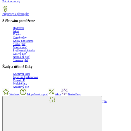
Balzámy na rty
Přípravky k přístrojům
S čím vám pomůžeme
Hydratace
Akné
Vrásky
Černé tečky
Kruhy pod očima
Suchá pleť
Mastná pleť
Problematická pleť
Citlivá pleť
Normální pleť
Smíšená pleť
Řady a účinné látky
Koenzym Q10
Kyselina hyaluronová
Vitamin E
Mořské řasy
Arganový olej
Novinky
Jak pečovat o pleť
Akce
Bestsellery
Tělo