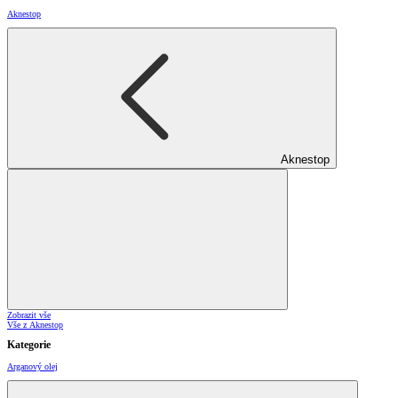
Aknestop
Aknestop
Zobrazit vše
Vše z Aknestop
Kategorie
Arganový olej