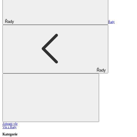
Řady
Řady
Řady
Zobrazit vše
Vše z Řady
Kategorie