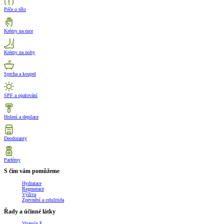
Péče o tělo
Krémy na ruce
Krémy na nohy
Sprcha a koupel
SPF a opalování
Holení a depilace
Deodoranty
Parfémy
S čím vám pomůžeme
Hydratace
Regenerace
Výživa
Zpevnění a celulitida
Řady a účinné látky
Vitamín E