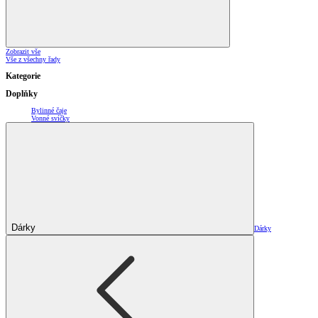
Zobrazit vše
Vše z všechny řady
Kategorie
Doplňky
Bylinné čaje
Vonné svíčky
Dárky
Dárky