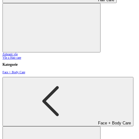
Zobrazit vše
Vše z Hair care
Kategorie
Face + Body Care
Face + Body Care