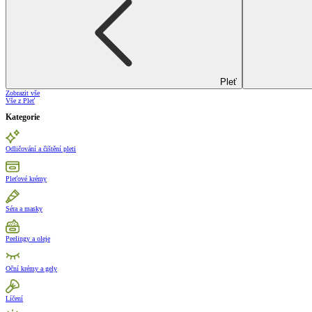
Pleť
Zobrazit vše
Vše z Pleť
Kategorie
Odličování a čištění pleti
Pleťové krémy
Séra a masky
Peelingy a oleje
Oční krémy a gely
Líčení