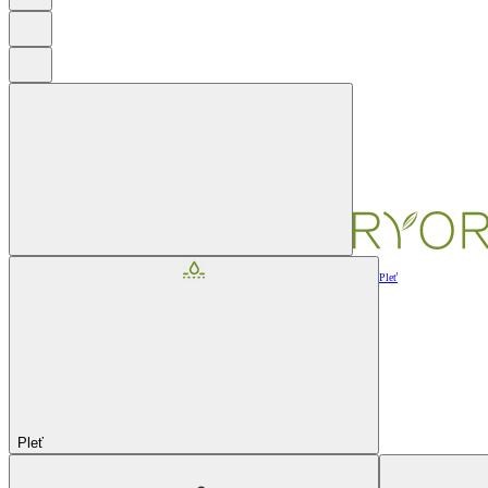
Pleť
Pleť