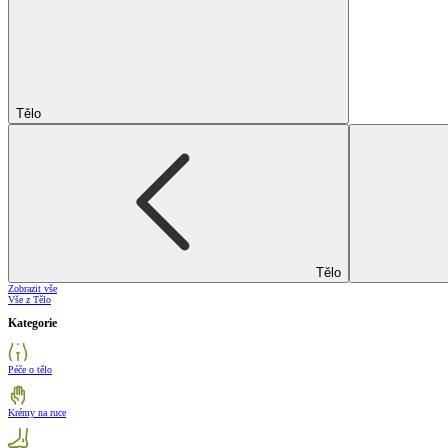
Tělo
Tělo
Zobrazit vše
Vše z Tělo
Kategorie
Péče o tělo
Krémy na ruce