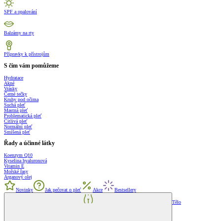
SPF a opalování
Balzámy na rty
Přípravky k přístrojům
S čím vám pomůžeme
Hydratace
Akné
Vrásky
Černé tečky
Kruhy pod očima
Suchá pleť
Mastná pleť
Problematická pleť
Citlivá pleť
Normální pleť
Smíšená pleť
Řady a účinné látky
Koenzym Q10
Kyselina hyaluronová
Vitamin E
Mořské řasy
Arganový olej
Novinky
Jak pečovat o pleť
Akce
Bestsellery
Tělo