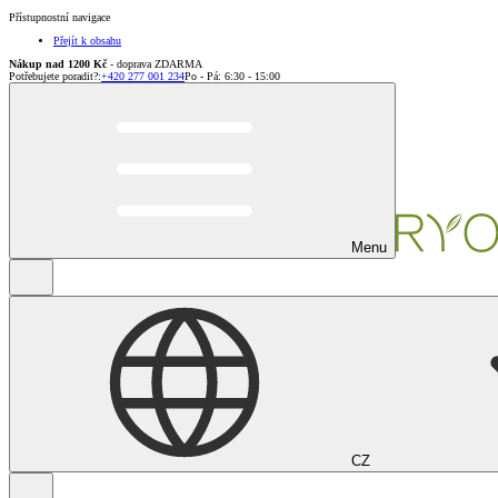
Přístupnostní navigace
Přejít k obsahu
Nákup nad 1200 Kč
- doprava ZDARMA
Potřebujete poradit?
:
+420 277 001 234
Po - Pá: 6:30 - 15:00
Menu
CZ