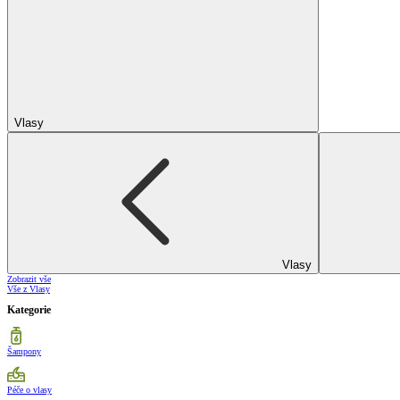
Vlasy
Vlasy
Zobrazit vše
Vše z Vlasy
Kategorie
Šampony
Péče o vlasy