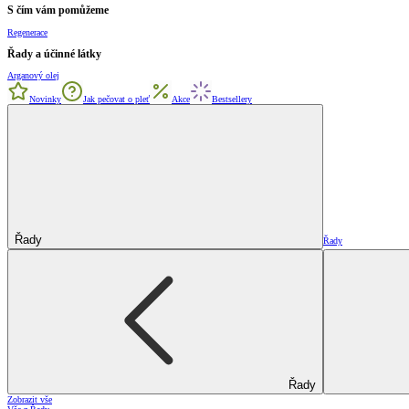
S čím vám pomůžeme
Regenerace
Řady a účinné látky
Arganový olej
Novinky
Jak pečovat o pleť
Akce
Bestsellery
Řady
Řady
Řady
Zobrazit vše