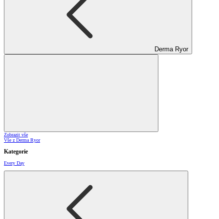
Derma Ryor
Zobrazit vše
Vše z Derma Ryor
Kategorie
Every Day