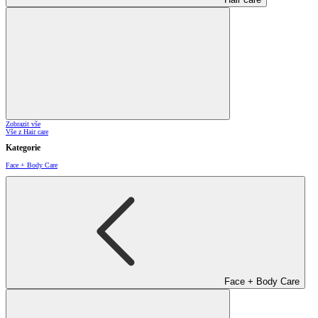
Zobrazit vše
Vše z Hair care
Kategorie
Face + Body Care
Face + Body Care