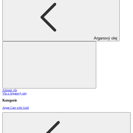
Arganový olej
Zobrazit vše
Vše z Arganový olej
Kategorie
Argan Care with Gold