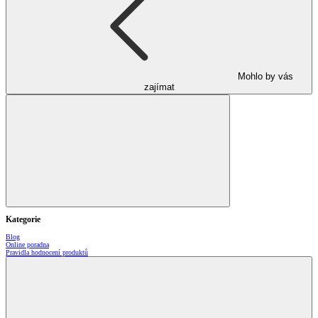
Mohlo by vás
zajímat
Kategorie
Blog
Online poradna
Pravidla hodnocení produktů