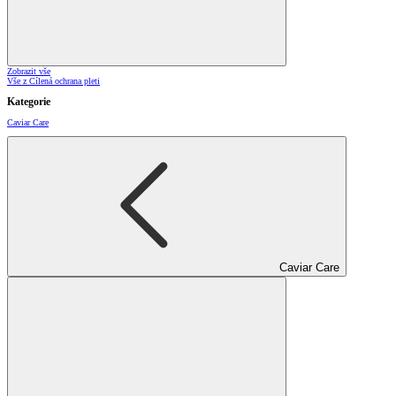
Zobrazit vše
Vše z Cílená ochrana pleti
Kategorie
Caviar Care
Caviar Care