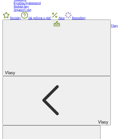
Kyselina hyaluronová
Mořské řasy
Arganový olej
Novinky
Jak pečovat o pleť
Akce
Bestsellery
Vlasy
Vlasy
Vlasy