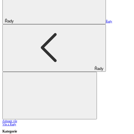
Řady
Řady
Řady
Zobrazit vše
Vše z Řady
Kategorie