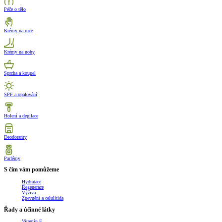
Péče o tělo
Krémy na ruce
Krémy na nohy
Sprcha a koupel
SPF a opalování
Holení a depilace
Deodoranty
Parfémy
S čím vám pomůžeme
Hydratace
Regenerace
Výživa
Zpevnění a celulitida
Řady a účinné látky
Vitamín E