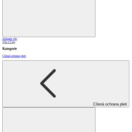
Zobrazit vše
Vše z Čaje
Kategorie
Cílená ochrana pleti
Cílená ochrana pleti