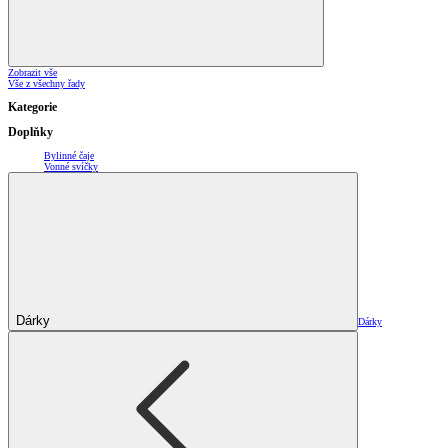
Zobrazit vše
Vše z všechny řady
Kategorie
Doplňky
Bylinné čaje
Vonné svíčky
Dárky
Dárky