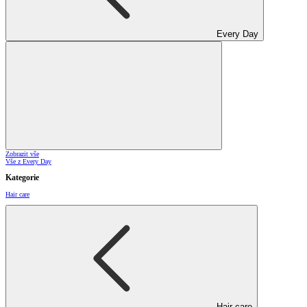
Every Day
Zobrazit vše
Vše z Every Day
Kategorie
Hair care
Hair care