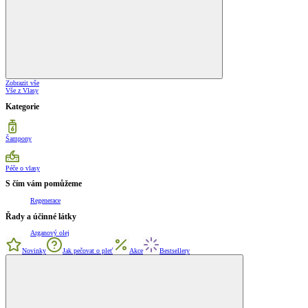
Zobrazit vše
Vše z Vlasy
Kategorie
Šampony
Péče o vlasy
S čím vám pomůžeme
Regenerace
Řady a účinné látky
Arganový olej
Novinky
Jak pečovat o pleť
Akce
Bestsellery