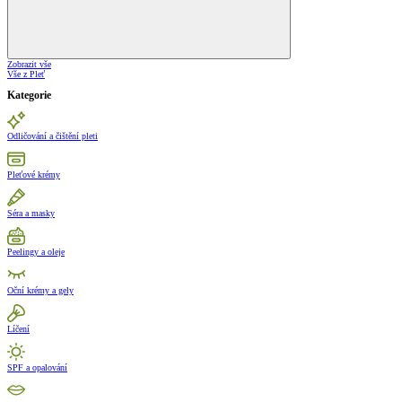
Zobrazit vše
Vše z Pleť
Kategorie
Odličování a čištění pleti
Pleťové krémy
Séra a masky
Peelingy a oleje
Oční krémy a gely
Líčení
SPF a opalování