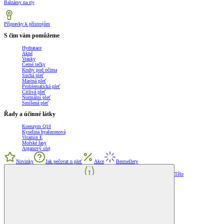
Balzámy na rty
Přípravky k přístrojům
S čím vám pomůžeme
Hydratace
Akné
Vrásky
Černé tečky
Kruhy pod očima
Suchá pleť
Mastná pleť
Problematická pleť
Citlivá pleť
Normální pleť
Smíšená pleť
Řady a účinné látky
Koenzym Q10
Kyselina hyaluronová
Vitamin E
Mořské řasy
Arganový olej
Novinky
Jak pečovat o pleť
Akce
Bestsellery
Tělo