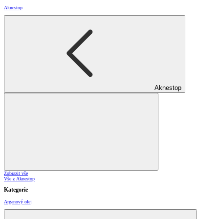
Aknestop
Aknestop
Zobrazit vše
Vše z Aknestop
Kategorie
Arganový olej