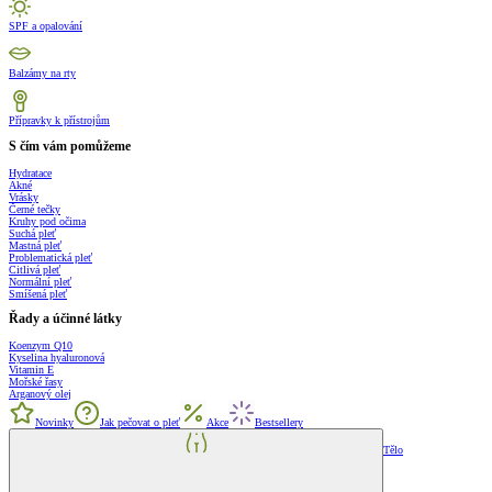
SPF a opalování
Balzámy na rty
Přípravky k přístrojům
S čím vám pomůžeme
Hydratace
Akné
Vrásky
Černé tečky
Kruhy pod očima
Suchá pleť
Mastná pleť
Problematická pleť
Citlivá pleť
Normální pleť
Smíšená pleť
Řady a účinné látky
Koenzym Q10
Kyselina hyaluronová
Vitamin E
Mořské řasy
Arganový olej
Novinky
Jak pečovat o pleť
Akce
Bestsellery
Tělo