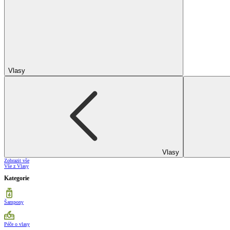
Vlasy
Vlasy
Zobrazit vše
Vše z Vlasy
Kategorie
Šampony
Péče o vlasy