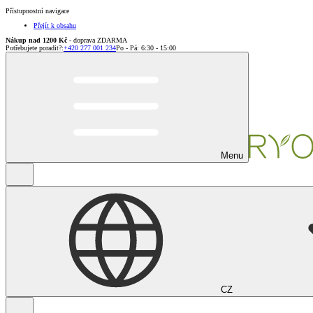
Přístupnostní navigace
Přejít k obsahu
Nákup nad 1200 Kč
- doprava ZDARMA
Potřebujete poradit?
:
+420 277 001 234
Po - Pá: 6:30 - 15:00
Menu
CZ