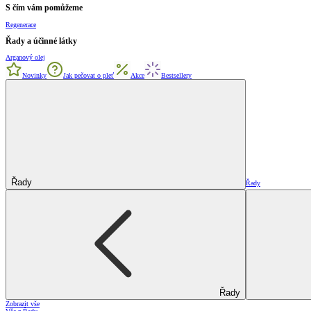
S čím vám pomůžeme
Regenerace
Řady a účinné látky
Arganový olej
Novinky
Jak pečovat o pleť
Akce
Bestsellery
Řady
Řady
Řady
Zobrazit vše