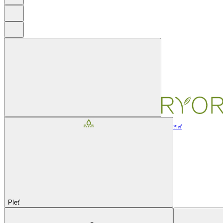
Pleť
Pleť