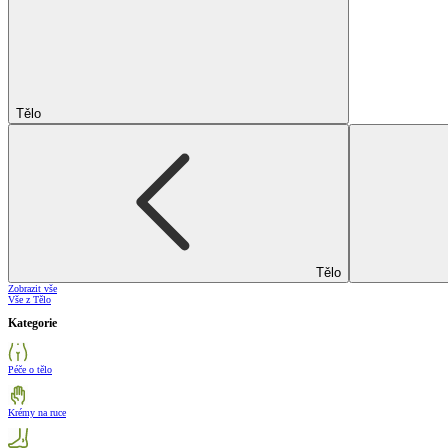
Tělo
Tělo
Zobrazit vše
Vše z Tělo
Kategorie
Péče o tělo
Krémy na ruce