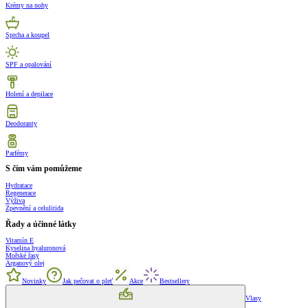
Krémy na nohy
Sprcha a koupel
SPF a opalování
Holení a depilace
Deodoranty
Parfémy
S čím vám pomůžeme
Hydratace
Regenerace
Výživa
Zpevnění a celulitida
Řady a účinné látky
Vitamín E
Kyselina hyaluronová
Mořské řasy
Arganový olej
Novinky
Jak pečovat o pleť
Akce
Bestsellery
Vlasy