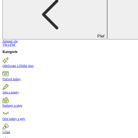
Pleť
Zobrazit vše
Vše z Pleť
Kategorie
Odličování a čištění pleti
Pleťové krémy
Séra a masky
Peelingy a oleje
Oční krémy a gely
Líčení