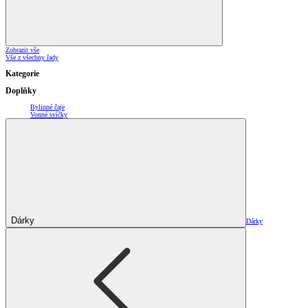
Zobrazit vše
Vše z všechny řady
Kategorie
Doplňky
Bylinné čaje
Vonné svíčky
Dárky
Dárky