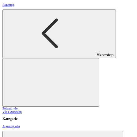
Aknestop
Aknestop
Zobrazit vše
Vše z Aknestop
Kategorie
Arganový olej