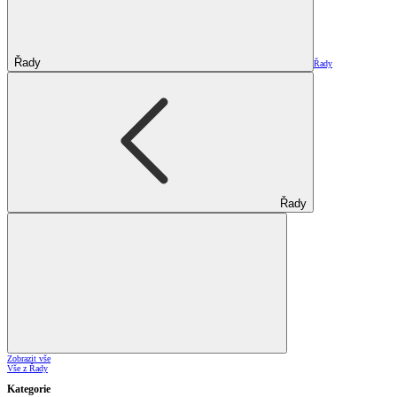
Řady
Řady
Řady
Zobrazit vše
Vše z Řady
Kategorie