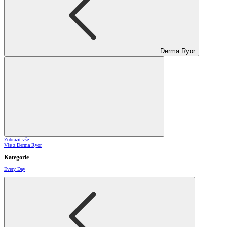
Derma Ryor
Zobrazit vše
Vše z Derma Ryor
Kategorie
Every Day