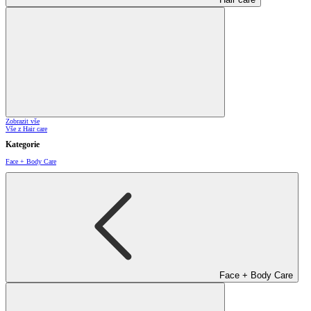
Zobrazit vše
Vše z Hair care
Kategorie
Face + Body Care
Face + Body Care