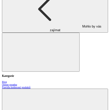
Mohlo by vás
zajímat
Kategorie
Blog
Online poradna
Pravidla hodnocení produktů