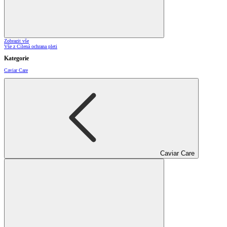
Zobrazit vše
Vše z Cílená ochrana pleti
Kategorie
Caviar Care
Caviar Care