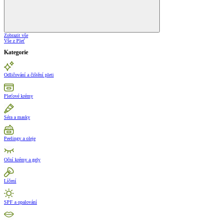
Zobrazit vše
Vše z Pleť
Kategorie
Odličování a čištění pleti
Pleťové krémy
Séra a masky
Peelingy a oleje
Oční krémy a gely
Líčení
SPF a opalování