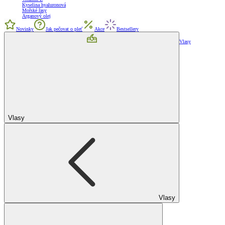
Kyselina hyaluronová
Mořské řasy
Arganový olej
Novinky
Jak pečovat o pleť
Akce
Bestsellery
Vlasy
Vlasy
Vlasy