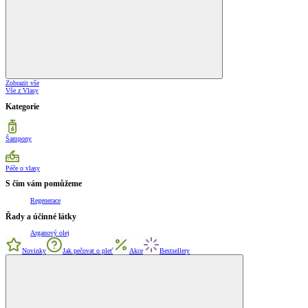
Zobrazit vše
Vše z Vlasy
Kategorie
Šampony
Péče o vlasy
S čím vám pomůžeme
Regenerace
Řady a účinné látky
Arganový olej
Novinky
Jak pečovat o pleť
Akce
Bestsellery