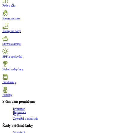
Péče o tělo
Krémy na ruce
Krémy na nohy
Sprcha a koupel
SPF a opalování
Holení a depilace
Deodoranty
Parfémy
S čím vám pomůžeme
Hydratace
Regenerace
Výživa
Zpevnění a celulitida
Řady a účinné látky
Vitamín E