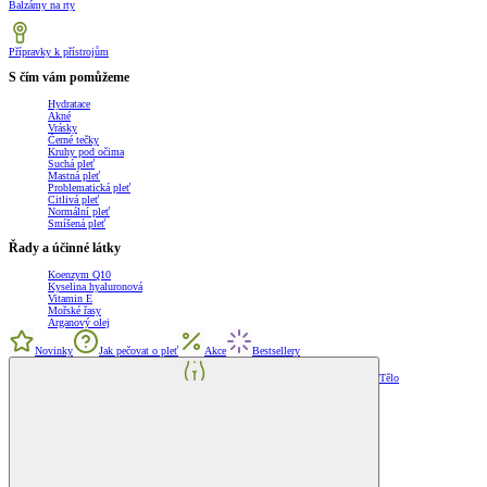
Balzámy na rty
Přípravky k přístrojům
S čím vám pomůžeme
Hydratace
Akné
Vrásky
Černé tečky
Kruhy pod očima
Suchá pleť
Mastná pleť
Problematická pleť
Citlivá pleť
Normální pleť
Smíšená pleť
Řady a účinné látky
Koenzym Q10
Kyselina hyaluronová
Vitamin E
Mořské řasy
Arganový olej
Novinky
Jak pečovat o pleť
Akce
Bestsellery
Tělo