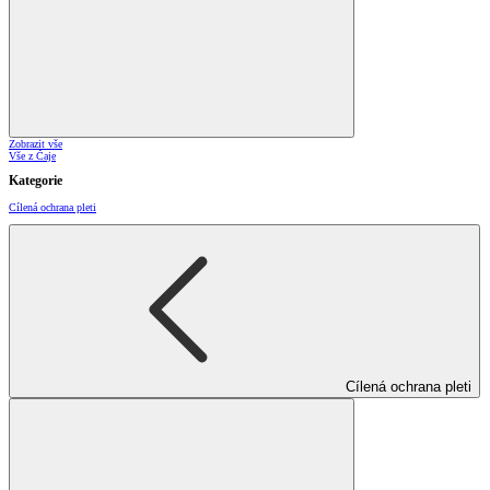
Zobrazit vše
Vše z Čaje
Kategorie
Cílená ochrana pleti
Cílená ochrana pleti