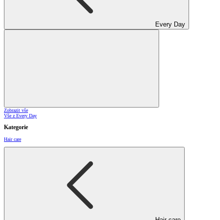
Every Day
Zobrazit vše
Vše z Every Day
Kategorie
Hair care
Hair care