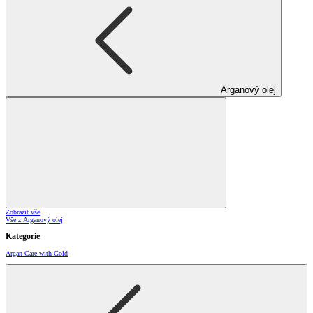
Arganový olej
Zobrazit vše
Vše z Arganový olej
Kategorie
Argan Care with Gold