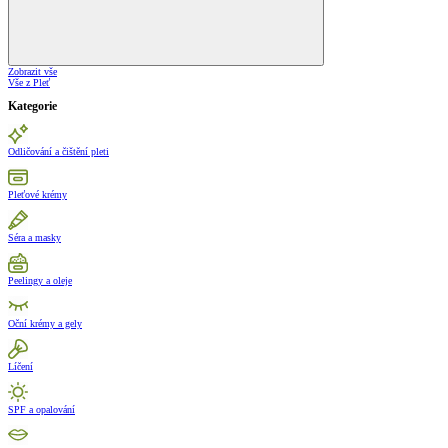
Zobrazit vše
Vše z Pleť
Kategorie
Odličování a čištění pleti
Pleťové krémy
Séra a masky
Peelingy a oleje
Oční krémy a gely
Líčení
SPF a opalování