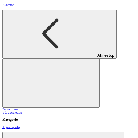
Aknestop
Aknestop
Zobrazit vše
Vše z Aknestop
Kategorie
Arganový olej