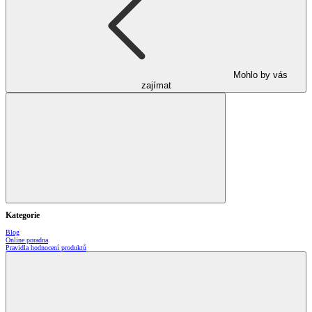
Mohlo by vás
zajímat
Kategorie
Blog
Online poradna
Pravidla hodnocení produktů