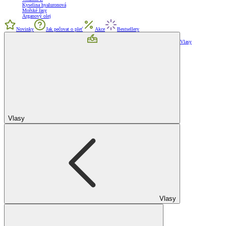
Kyselina hyaluronová
Mořské řasy
Arganový olej
Novinky
Jak pečovat o pleť
Akce
Bestsellery
Vlasy
Vlasy
Vlasy