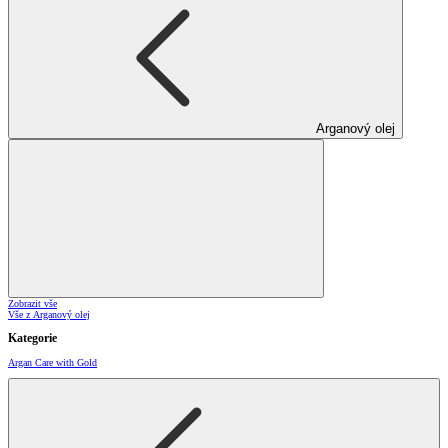
Arganový olej
Zobrazit vše
Vše z Arganový olej
Kategorie
Argan Care with Gold