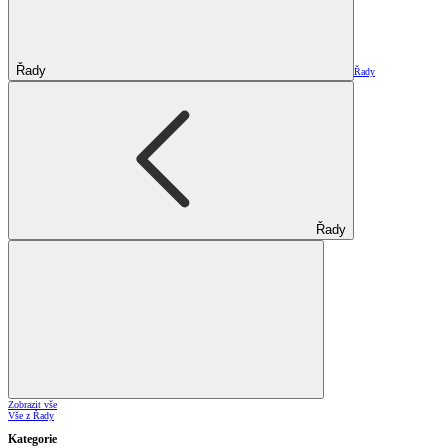
Řady
Řady
Řady
Zobrazit vše
Vše z Řady
Kategorie