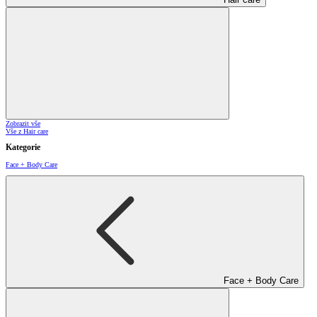
Zobrazit vše
Vše z Hair care
Kategorie
Face + Body Care
Face + Body Care