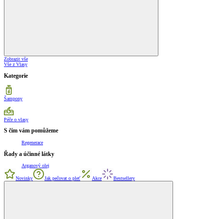
Zobrazit vše
Vše z Vlasy
Kategorie
Šampony
Péče o vlasy
S čím vám pomůžeme
Regenerace
Řady a účinné látky
Arganový olej
Novinky
Jak pečovat o pleť
Akce
Bestsellery