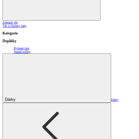
Zobrazit vše
Vše z všechny řady
Kategorie
Doplňky
Bylinné čaje
Vonné svíčky
Dárky
Dárky