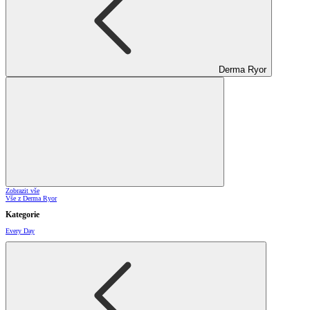
Derma Ryor
Zobrazit vše
Vše z Derma Ryor
Kategorie
Every Day