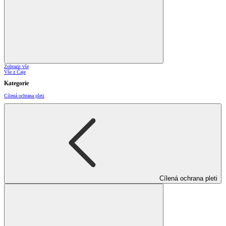
Zobrazit vše
Vše z Čaje
Kategorie
Cílená ochrana pleti
Cílená ochrana pleti