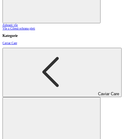
Zobrazit vše
Vše z Cílená ochrana pleti
Kategorie
Caviar Care
Caviar Care