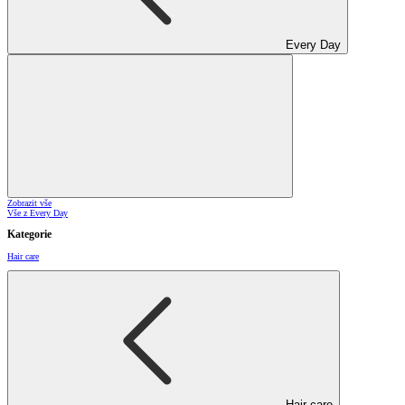
Every Day
Zobrazit vše
Vše z Every Day
Kategorie
Hair care
Hair care