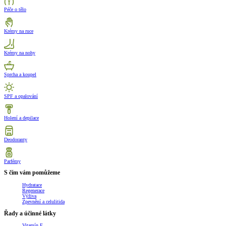
Péče o tělo
Krémy na ruce
Krémy na nohy
Sprcha a koupel
SPF a opalování
Holení a depilace
Deodoranty
Parfémy
S čím vám pomůžeme
Hydratace
Regenerace
Výživa
Zpevnění a celulitida
Řady a účinné látky
Vitamín E