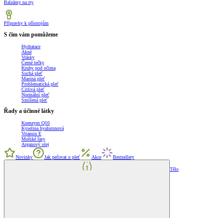
Balzámy na rty
Přípravky k přístrojům
S čím vám pomůžeme
Hydratace
Akné
Vrásky
Černé tečky
Kruhy pod očima
Suchá pleť
Mastná pleť
Problematická pleť
Citlivá pleť
Normální pleť
Smíšená pleť
Řady a účinné látky
Koenzym Q10
Kyselina hyaluronová
Vitamin E
Mořské řasy
Arganový olej
Novinky
Jak pečovat o pleť
Akce
Bestsellery
Tělo