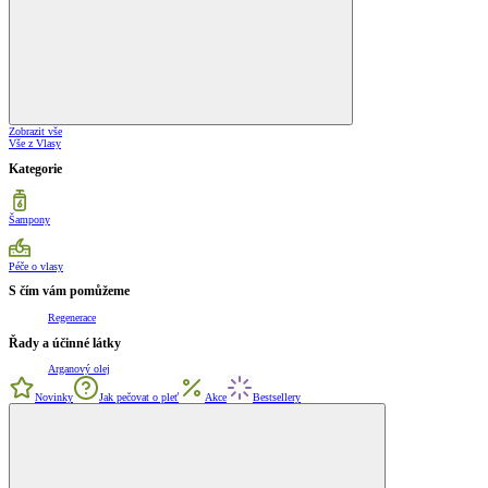
Zobrazit vše
Vše z Vlasy
Kategorie
Šampony
Péče o vlasy
S čím vám pomůžeme
Regenerace
Řady a účinné látky
Arganový olej
Novinky
Jak pečovat o pleť
Akce
Bestsellery