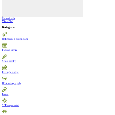
Zobrazit vše
Vše z Pleť
Kategorie
Odličování a čištění pleti
Pleťové krémy
Séra a masky
Peelingy a oleje
Oční krémy a gely
Líčení
SPF a opalování