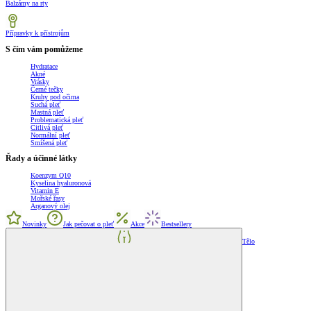
Balzámy na rty
Přípravky k přístrojům
S čím vám pomůžeme
Hydratace
Akné
Vrásky
Černé tečky
Kruhy pod očima
Suchá pleť
Mastná pleť
Problematická pleť
Citlivá pleť
Normální pleť
Smíšená pleť
Řady a účinné látky
Koenzym Q10
Kyselina hyaluronová
Vitamin E
Mořské řasy
Arganový olej
Novinky
Jak pečovat o pleť
Akce
Bestsellery
Tělo