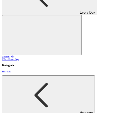
Every Day
Zobrazit vše
Vše z Every Day
Kategorie
Hair care
Hair care