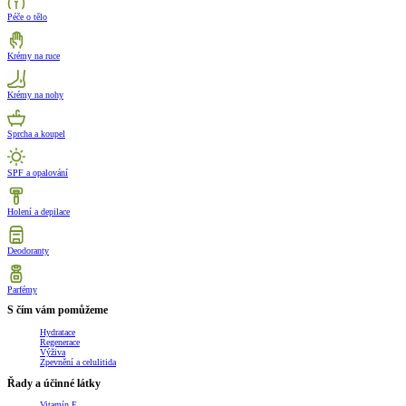
Péče o tělo
Krémy na ruce
Krémy na nohy
Sprcha a koupel
SPF a opalování
Holení a depilace
Deodoranty
Parfémy
S čím vám pomůžeme
Hydratace
Regenerace
Výživa
Zpevnění a celulitida
Řady a účinné látky
Vitamín E