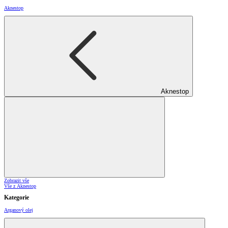
Aknestop
Aknestop
Zobrazit vše
Vše z Aknestop
Kategorie
Arganový olej