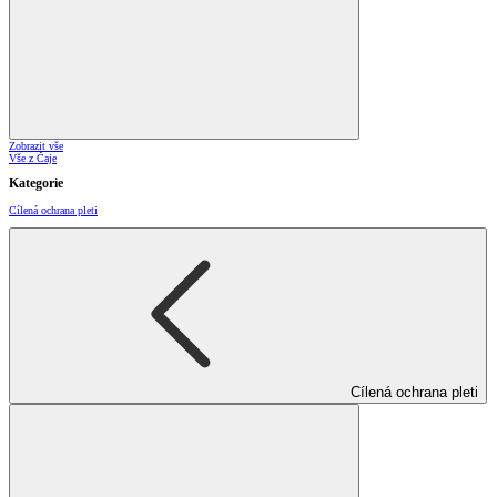
Zobrazit vše
Vše z Čaje
Kategorie
Cílená ochrana pleti
Cílená ochrana pleti