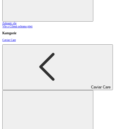
Zobrazit vše
Vše z Cílená ochrana pleti
Kategorie
Caviar Care
Caviar Care