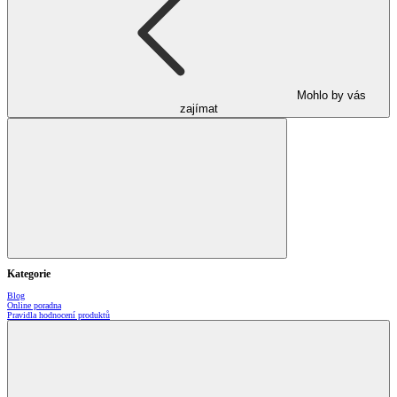
Mohlo by vás
zajímat
Kategorie
Blog
Online poradna
Pravidla hodnocení produktů