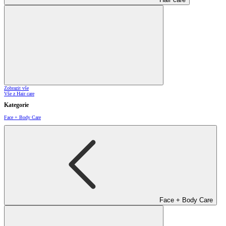
Zobrazit vše
Vše z Hair care
Kategorie
Face + Body Care
Face + Body Care