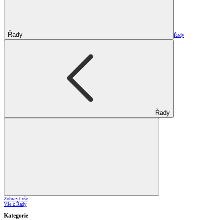
Řady
Řady
Řady
Zobrazit vše
Vše z Řady
Kategorie