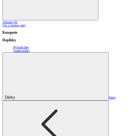
Zobrazit vše
Vše z všechny řady
Kategorie
Doplňky
Bylinné čaje
Vonné svíčky
Dárky
Dárky