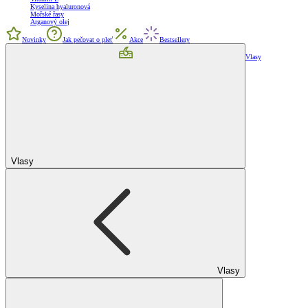
Kyselina hyaluronová
Mořské řasy
Arganový olej
Novinky
Jak pečovat o pleť
Akce
Bestsellery
Vlasy
Vlasy
Vlasy