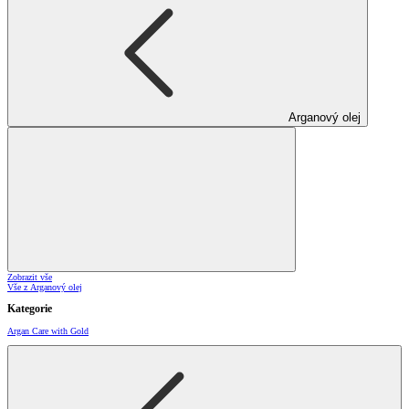
Arganový olej
Zobrazit vše
Vše z Arganový olej
Kategorie
Argan Care with Gold