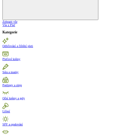
Zobrazit vše
Vše z Pleť
Kategorie
Odličování a čištění pleti
Pleťové krémy
Séra a masky
Peelingy a oleje
Oční krémy a gely
Líčení
SPF a opalování