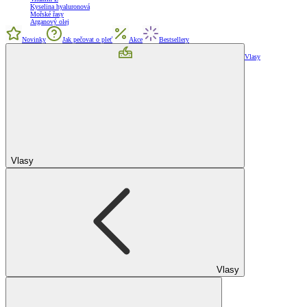
Kyselina hyaluronová
Mořské řasy
Arganový olej
Novinky
Jak pečovat o pleť
Akce
Bestsellery
Vlasy
Vlasy
Vlasy