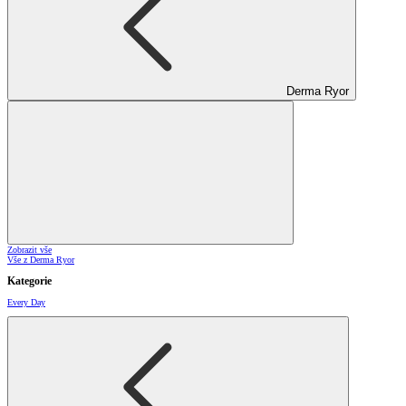
Derma Ryor
Zobrazit vše
Vše z Derma Ryor
Kategorie
Every Day