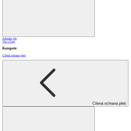
Zobrazit vše
Vše z Čaje
Kategorie
Cílená ochrana pleti
Cílená ochrana pleti