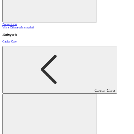
Zobrazit vše
Vše z Cílená ochrana pleti
Kategorie
Caviar Care
Caviar Care