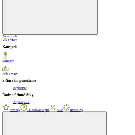
Zobrazit vše
Vše z Vlasy
Kategorie
Šampony
Péče o vlasy
S čím vám pomůžeme
Regenerace
Řady a účinné látky
Arganový olej
Novinky
Jak pečovat o pleť
Akce
Bestsellery