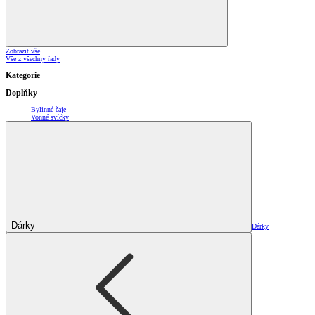
Zobrazit vše
Vše z všechny řady
Kategorie
Doplňky
Bylinné čaje
Vonné svíčky
Dárky
Dárky