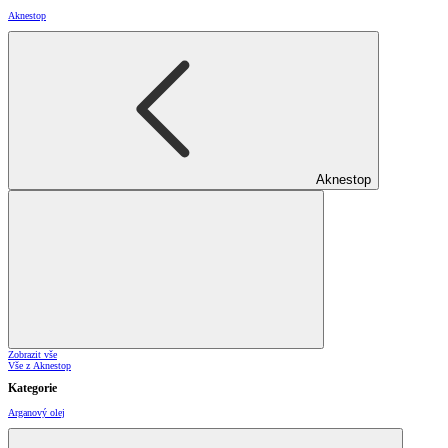
Aknestop
Aknestop
Zobrazit vše
Vše z Aknestop
Kategorie
Arganový olej