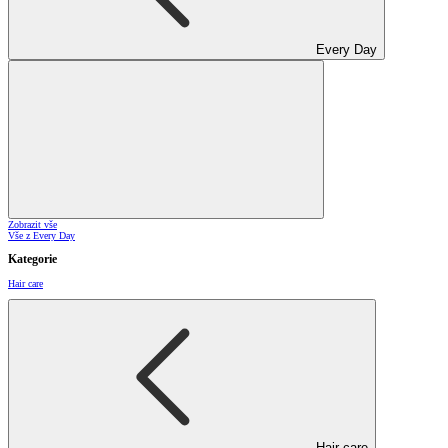
Every Day
Zobrazit vše
Vše z Every Day
Kategorie
Hair care
Hair care