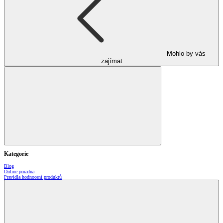
Mohlo by vás
zajímat
Kategorie
Blog
Online poradna
Pravidla hodnocení produktů