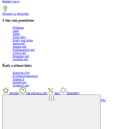
Balzámy na rty
Přípravky k přístrojům
S čím vám pomůžeme
Hydratace
Akné
Vrásky
Černé tečky
Kruhy pod očima
Suchá pleť
Mastná pleť
Problematická pleť
Citlivá pleť
Normální pleť
Smíšená pleť
Řady a účinné látky
Koenzym Q10
Kyselina hyaluronová
Vitamin E
Mořské řasy
Arganový olej
Novinky
Jak pečovat o pleť
Akce
Bestsellery
Tělo