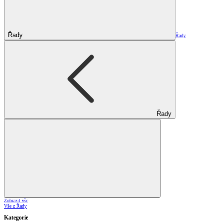
Řady
Řady
Řady
Zobrazit vše
Vše z Řady
Kategorie