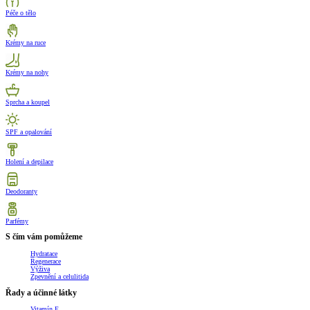
Péče o tělo
Krémy na ruce
Krémy na nohy
Sprcha a koupel
SPF a opalování
Holení a depilace
Deodoranty
Parfémy
S čím vám pomůžeme
Hydratace
Regenerace
Výživa
Zpevnění a celulitida
Řady a účinné látky
Vitamín E