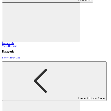
Zobrazit vše
Vše z Hair care
Kategorie
Face + Body Care
Face + Body Care