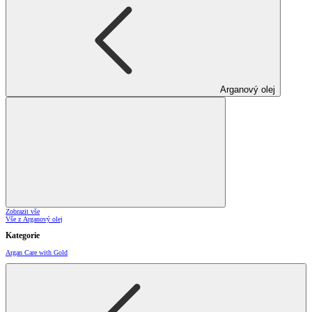
Arganový olej
Zobrazit vše
Vše z Arganový olej
Kategorie
Argan Care with Gold