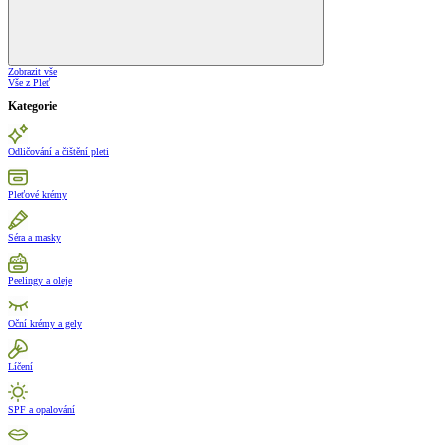
Zobrazit vše
Vše z Pleť
Kategorie
Odličování a čištění pleti
Pleťové krémy
Séra a masky
Peelingy a oleje
Oční krémy a gely
Líčení
SPF a opalování