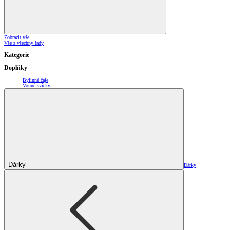
Zobrazit vše
Vše z všechny řady
Kategorie
Doplňky
Bylinné čaje
Vonné svíčky
Dárky
Dárky