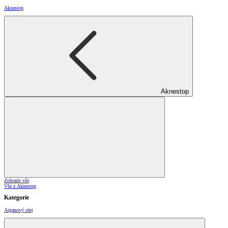
Aknestop
Aknestop
Zobrazit vše
Vše z Aknestop
Kategorie
Arganový olej