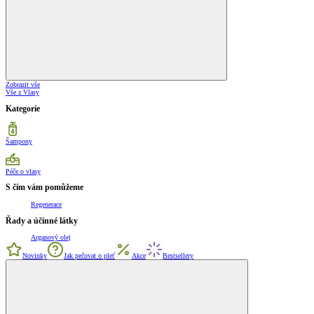
Zobrazit vše
Vše z Vlasy
Kategorie
Šampony
Péče o vlasy
S čím vám pomůžeme
Regenerace
Řady a účinné látky
Arganový olej
Novinky
Jak pečovat o pleť
Akce
Bestsellery