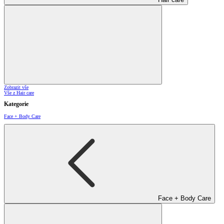
Zobrazit vše
Vše z Hair care
Kategorie
Face + Body Care
Face + Body Care