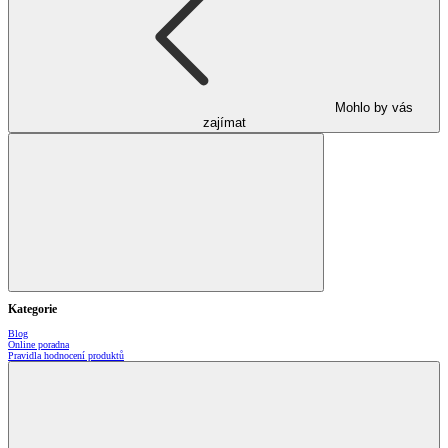
Mohlo by vás
zajímat
Kategorie
Blog
Online poradna
Pravidla hodnocení produktů