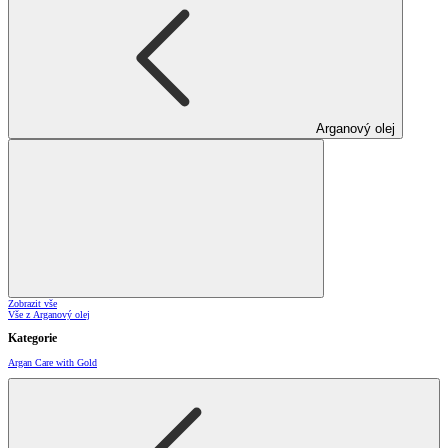
Arganový olej
Zobrazit vše
Vše z Arganový olej
Kategorie
Argan Care with Gold