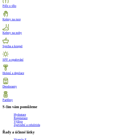
Péče o tělo
Krémy na ruce
Krémy na nohy
Sprcha a koupel
SPF a opalování
Holení a depilace
Deodoranty
Parfémy
S čím vám pomůžeme
Hydratace
Regenerace
Výživa
Zpevnění a celulitida
Řady a účinné látky
Vitamín E