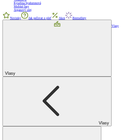
Kyselina hyaluronová
Mořské řasy
Arganový olej
Novinky
Jak pečovat o pleť
Akce
Bestsellery
Vlasy
Vlasy
Vlasy