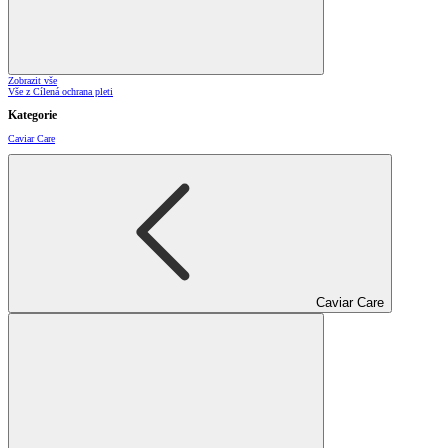
Zobrazit vše
Vše z Cílená ochrana pleti
Kategorie
Caviar Care
Caviar Care