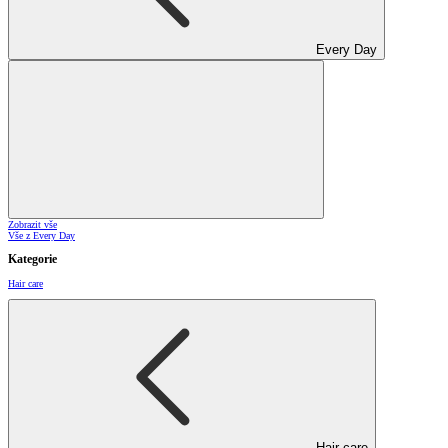
Every Day
Zobrazit vše
Vše z Every Day
Kategorie
Hair care
Hair care