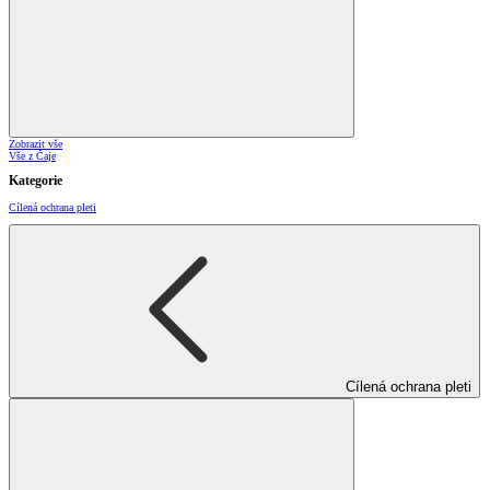
Zobrazit vše
Vše z Čaje
Kategorie
Cílená ochrana pleti
Cílená ochrana pleti