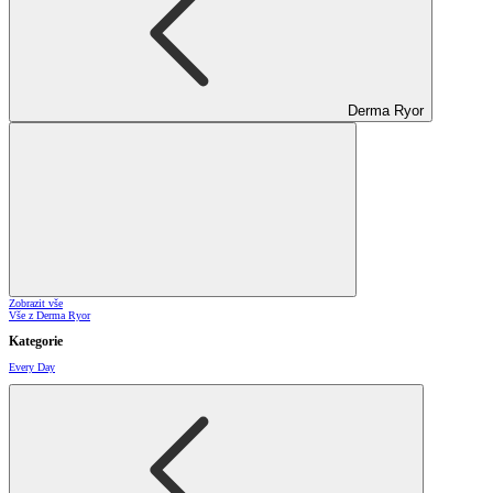
Derma Ryor
Zobrazit vše
Vše z Derma Ryor
Kategorie
Every Day