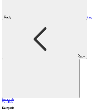
Řady
Řady
Řady
Zobrazit vše
Vše z Řady
Kategorie