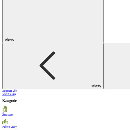
Vlasy
Vlasy
Zobrazit vše
Vše z Vlasy
Kategorie
Šampony
Péče o vlasy