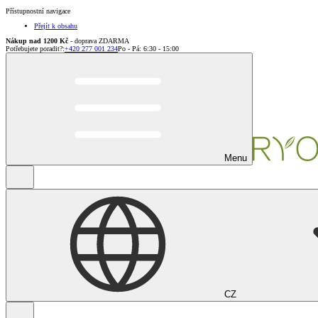
Přístupnostní navigace
Přejít k obsahu
Nákup nad 1200 Kč
- doprava ZDARMA
Potřebujete poradit?
:
+420 277 001 234
Po - Pá: 6:30 - 15:00
Menu
CZ