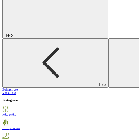
Tělo
Tělo
Zobrazit vše
Vše z Tělo
Kategorie
Péče o tělo
Krémy na ruce