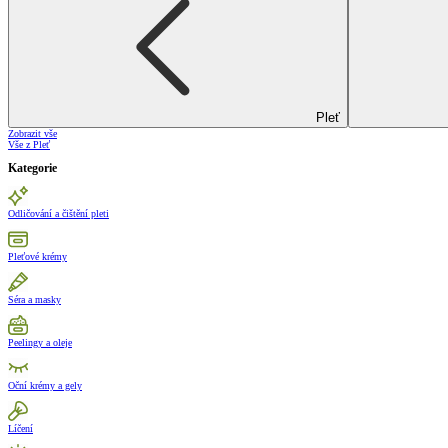
Pleť
Zobrazit vše
Vše z Pleť
Kategorie
Odličování a čištění pleti
Pleťové krémy
Séra a masky
Peelingy a oleje
Oční krémy a gely
Líčení