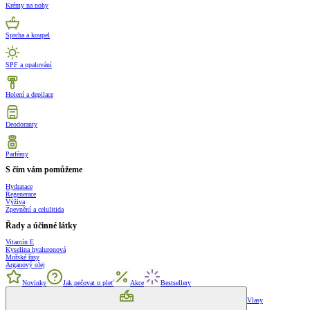
Krémy na nohy
Sprcha a koupel
SPF a opalování
Holení a depilace
Deodoranty
Parfémy
S čím vám pomůžeme
Hydratace
Regenerace
Výživa
Zpevnění a celulitida
Řady a účinné látky
Vitamín E
Kyselina hyaluronová
Mořské řasy
Arganový olej
Novinky
Jak pečovat o pleť
Akce
Bestsellery
Vlasy