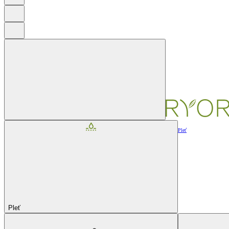
Pleť
Pleť