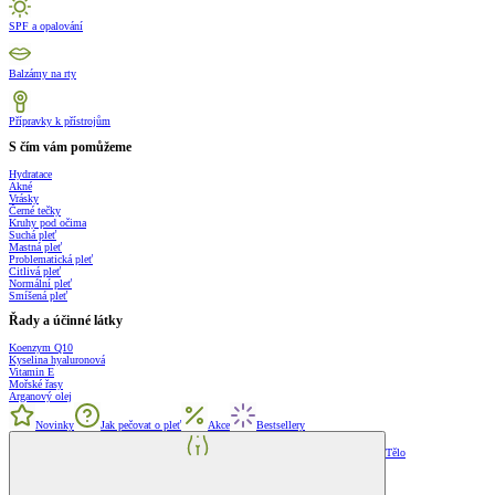
SPF a opalování
Balzámy na rty
Přípravky k přístrojům
S čím vám pomůžeme
Hydratace
Akné
Vrásky
Černé tečky
Kruhy pod očima
Suchá pleť
Mastná pleť
Problematická pleť
Citlivá pleť
Normální pleť
Smíšená pleť
Řady a účinné látky
Koenzym Q10
Kyselina hyaluronová
Vitamin E
Mořské řasy
Arganový olej
Novinky
Jak pečovat o pleť
Akce
Bestsellery
Tělo