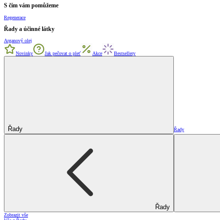
S čím vám pomůžeme
Regenerace
Řady a účinné látky
Arganový olej
Novinky
Jak pečovat o pleť
Akce
Bestsellery
Řady
Řady
Řady
Zobrazit vše