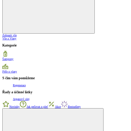
Zobrazit vše
Vše z Vlasy
Kategorie
Šampony
Péče o vlasy
S čím vám pomůžeme
Regenerace
Řady a účinné látky
Arganový olej
Novinky
Jak pečovat o pleť
Akce
Bestsellery