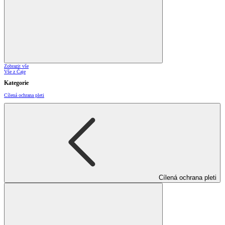
Zobrazit vše
Vše z Čaje
Kategorie
Cílená ochrana pleti
Cílená ochrana pleti