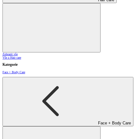
Zobrazit vše
Vše z Hair care
Kategorie
Face + Body Care
Face + Body Care