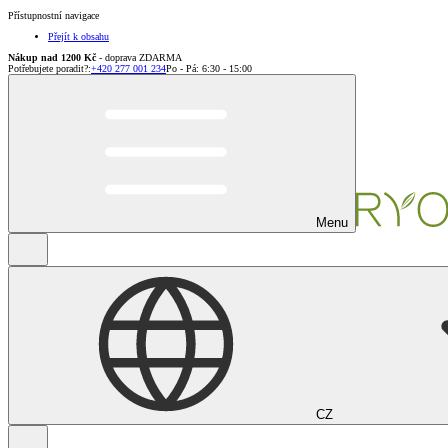
Přístupnostní navigace
Přejít k obsahu
Nákup nad 1200 Kč
- doprava ZDARMA
Potřebujete poradit?
:
+420 277 001 234
Po - Pá: 6:30 - 15:00
Menu
CZ