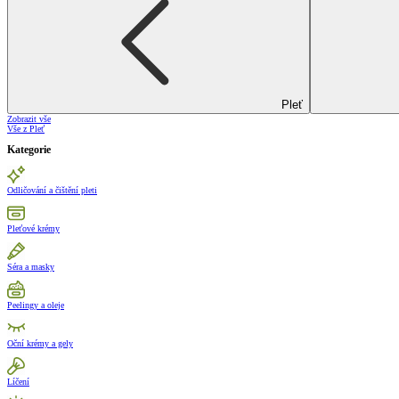
Pleť
Zobrazit vše
Vše z Pleť
Kategorie
Odličování a čištění pleti
Pleťové krémy
Séra a masky
Peelingy a oleje
Oční krémy a gely
Líčení