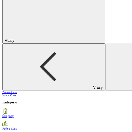
Vlasy
Vlasy
Zobrazit vše
Vše z Vlasy
Kategorie
Šampony
Péče o vlasy