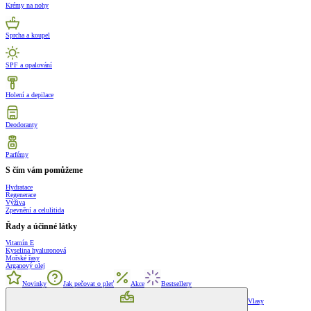
Krémy na nohy
Sprcha a koupel
SPF a opalování
Holení a depilace
Deodoranty
Parfémy
S čím vám pomůžeme
Hydratace
Regenerace
Výživa
Zpevnění a celulitida
Řady a účinné látky
Vitamín E
Kyselina hyaluronová
Mořské řasy
Arganový olej
Novinky
Jak pečovat o pleť
Akce
Bestsellery
Vlasy