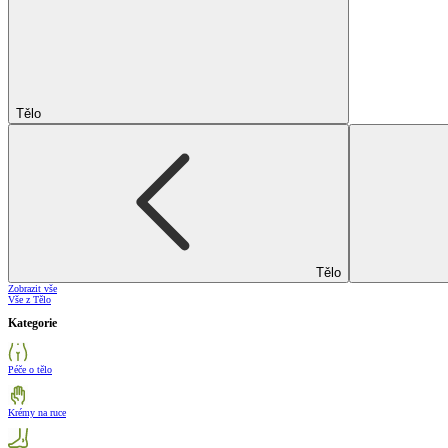
Tělo
Tělo
Zobrazit vše
Vše z Tělo
Kategorie
Péče o tělo
Krémy na ruce