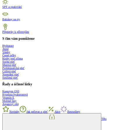
SPF a opalování
Balzámy na rty
Přípravky k přístrojům
S čím vám pomůžeme
Hydratace
Akné
Vrásky
Černé tečky
Kruhy pod očima
Suchá pleť
Mastná pleť
Problematická pleť
Citlivá pleť
Normální pleť
Smíšená pleť
Řady a účinné látky
Koenzym Q10
Kyselina hyaluronová
Vitamin E
Mořské řasy
Arganový olej
Novinky
Jak pečovat o pleť
Akce
Bestsellery
Tělo