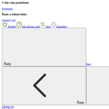
S čím vám pomůžeme
Regenerace
Řady a účinné látky
Arganový olej
Novinky
Jak pečovat o pleť
Akce
Bestsellery
Řady
Řady
Řady
Zobrazit vše