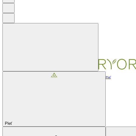
Pleť
Pleť