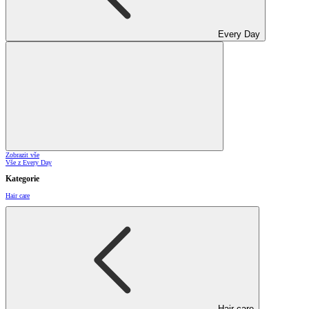
Every Day
Zobrazit vše
Vše z Every Day
Kategorie
Hair care
Hair care