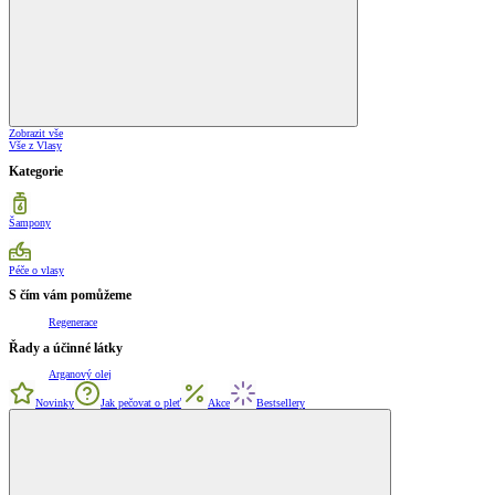
Zobrazit vše
Vše z Vlasy
Kategorie
Šampony
Péče o vlasy
S čím vám pomůžeme
Regenerace
Řady a účinné látky
Arganový olej
Novinky
Jak pečovat o pleť
Akce
Bestsellery