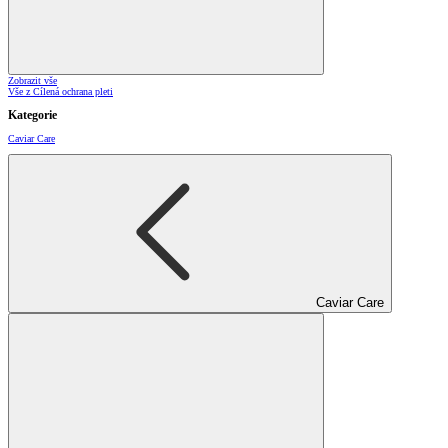
Zobrazit vše
Vše z Cílená ochrana pleti
Kategorie
Caviar Care
Caviar Care