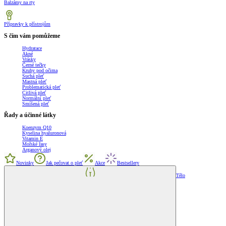
Balzámy na rty
Přípravky k přístrojům
S čím vám pomůžeme
Hydratace
Akné
Vrásky
Černé tečky
Kruhy pod očima
Suchá pleť
Mastná pleť
Problematická pleť
Citlivá pleť
Normální pleť
Smíšená pleť
Řady a účinné látky
Koenzym Q10
Kyselina hyaluronová
Vitamin E
Mořské řasy
Arganový olej
Novinky
Jak pečovat o pleť
Akce
Bestsellery
Tělo