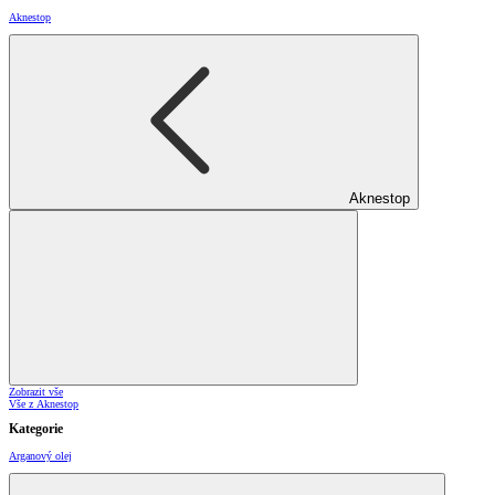
Aknestop
Aknestop
Zobrazit vše
Vše z Aknestop
Kategorie
Arganový olej