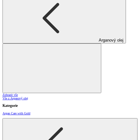
Arganový olej
Zobrazit vše
Vše z Arganový olej
Kategorie
Argan Care with Gold