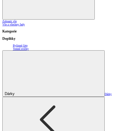
Zobrazit vše
Vše z všechny řady
Kategorie
Doplňky
Bylinné čaje
Vonné svíčky
Dárky
Dárky