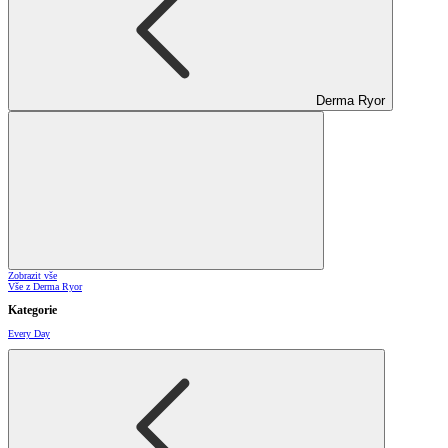
Derma Ryor
Zobrazit vše
Vše z Derma Ryor
Kategorie
Every Day