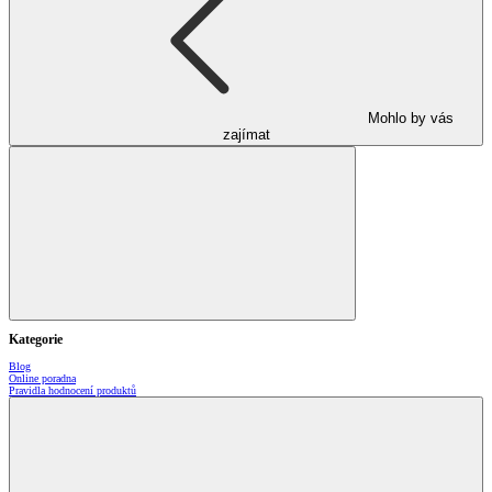
Mohlo by vás
zajímat
Kategorie
Blog
Online poradna
Pravidla hodnocení produktů