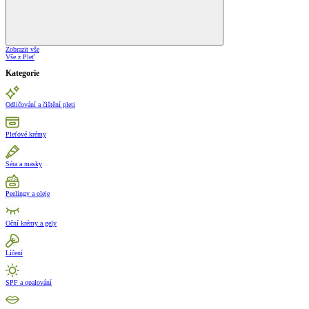
Zobrazit vše
Vše z Pleť
Kategorie
Odličování a čištění pleti
Pleťové krémy
Séra a masky
Peelingy a oleje
Oční krémy a gely
Líčení
SPF a opalování