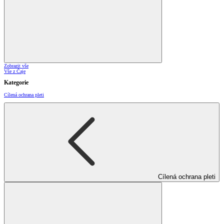
Zobrazit vše
Vše z Čaje
Kategorie
Cílená ochrana pleti
Cílená ochrana pleti