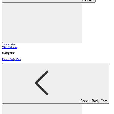
Zobrazit vše
Vše z Hair care
Kategorie
Face + Body Care
Face + Body Care