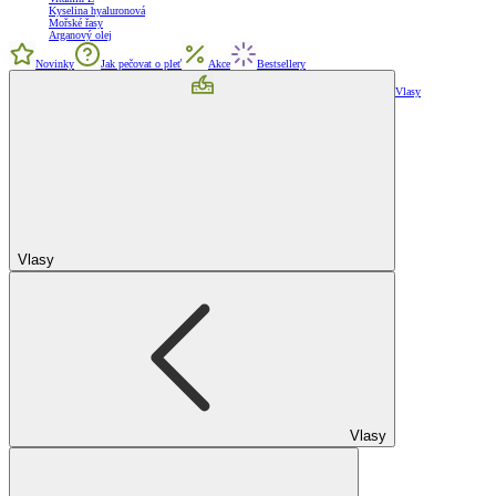
Kyselina hyaluronová
Mořské řasy
Arganový olej
Novinky
Jak pečovat o pleť
Akce
Bestsellery
Vlasy
Vlasy
Vlasy