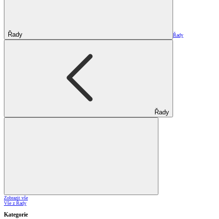
Řady
Řady
Řady
Zobrazit vše
Vše z Řady
Kategorie