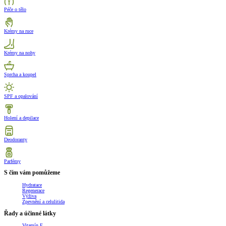
Péče o tělo
Krémy na ruce
Krémy na nohy
Sprcha a koupel
SPF a opalování
Holení a depilace
Deodoranty
Parfémy
S čím vám pomůžeme
Hydratace
Regenerace
Výživa
Zpevnění a celulitida
Řady a účinné látky
Vitamín E