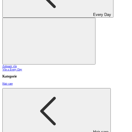
Every Day
Zobrazit vše
Vše z Every Day
Kategorie
Hair care
Hair care