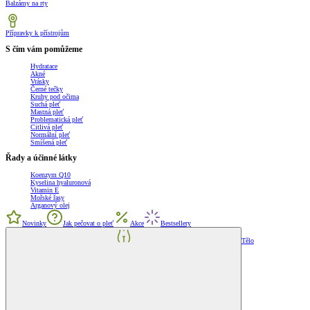
Balzámy na rty
Přípravky k přístrojům
S čím vám pomůžeme
Hydratace
Akné
Vrásky
Černé tečky
Kruhy pod očima
Suchá pleť
Mastná pleť
Problematická pleť
Citlivá pleť
Normální pleť
Smíšená pleť
Řady a účinné látky
Koenzym Q10
Kyselina hyaluronová
Vitamin E
Mořské řasy
Arganový olej
Novinky
Jak pečovat o pleť
Akce
Bestsellery
Tělo