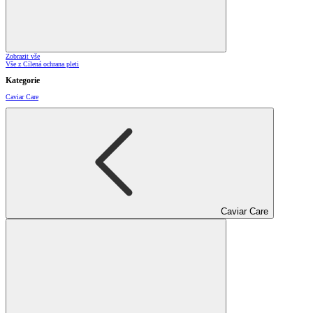
Zobrazit vše
Vše z Cílená ochrana pleti
Kategorie
Caviar Care
Caviar Care