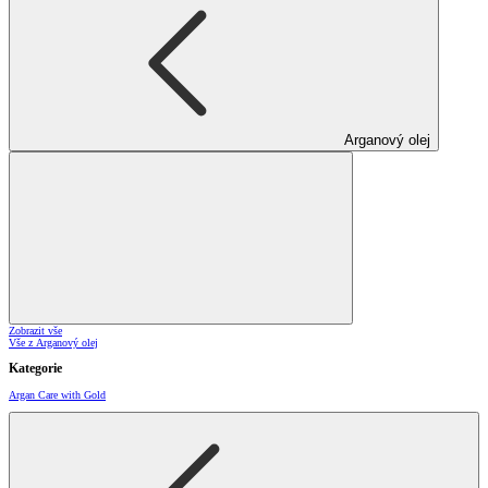
Arganový olej
Zobrazit vše
Vše z Arganový olej
Kategorie
Argan Care with Gold