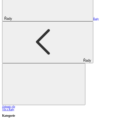
Řady
Řady
Řady
Zobrazit vše
Vše z Řady
Kategorie