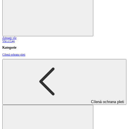
Zobrazit vše
Vše z Čaje
Kategorie
Cílená ochrana pleti
Cílená ochrana pleti