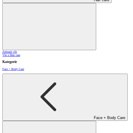
Zobrazit vše
Vše z Hair care
Kategorie
Face + Body Care
Face + Body Care