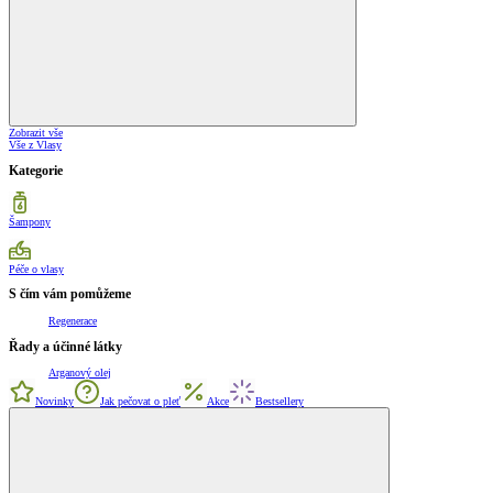
Zobrazit vše
Vše z Vlasy
Kategorie
Šampony
Péče o vlasy
S čím vám pomůžeme
Regenerace
Řady a účinné látky
Arganový olej
Novinky
Jak pečovat o pleť
Akce
Bestsellery