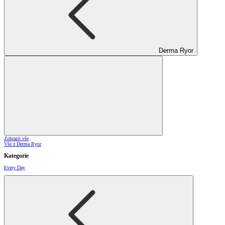
Derma Ryor
Zobrazit vše
Vše z Derma Ryor
Kategorie
Every Day