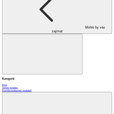
Mohlo by vás
zajímat
Kategorie
Blog
Online poradna
Pravidla hodnocení produktů