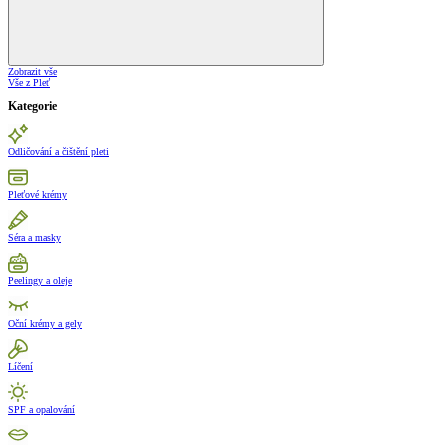
Zobrazit vše
Vše z Pleť
Kategorie
Odličování a čištění pleti
Pleťové krémy
Séra a masky
Peelingy a oleje
Oční krémy a gely
Líčení
SPF a opalování