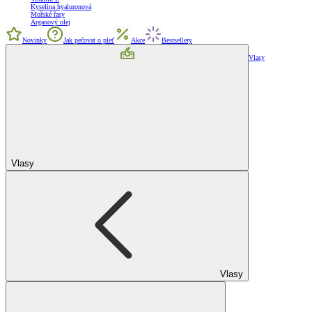
Kyselina hyaluronová
Mořské řasy
Arganový olej
Novinky
Jak pečovat o pleť
Akce
Bestsellery
Vlasy
Vlasy
Vlasy