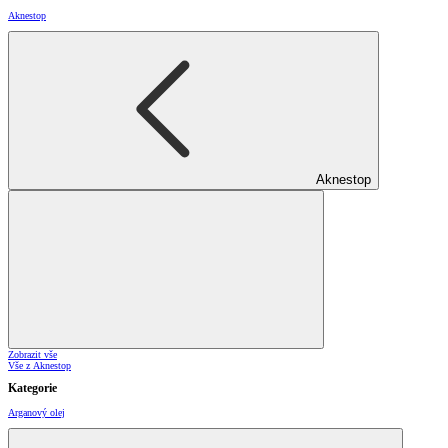
Aknestop
Aknestop
Zobrazit vše
Vše z Aknestop
Kategorie
Arganový olej