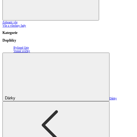
Zobrazit vše
Vše z všechny řady
Kategorie
Doplňky
Bylinné čaje
Vonné svíčky
Dárky
Dárky