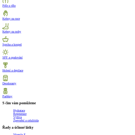
Péče o tělo
Krémy na ruce
Krémy na nohy
Sprcha a koupel
SPF a opalování
Holení a depilace
Deodoranty
Parfémy
S čím vám pomůžeme
Hydratace
Regenerace
Výživa
Zpevnění a celulitida
Řady a účinné látky
Vitamín E