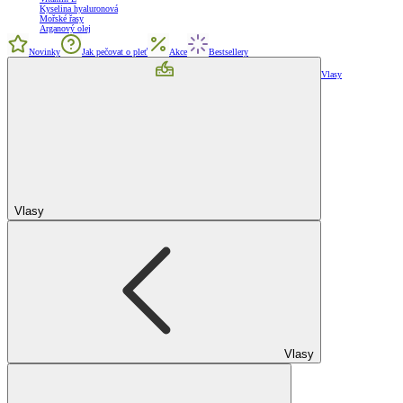
Kyselina hyaluronová
Mořské řasy
Arganový olej
Novinky
Jak pečovat o pleť
Akce
Bestsellery
Vlasy
Vlasy
Vlasy