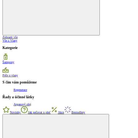
Zobrazit vše
Vše z Vlasy
Kategorie
Šampony
Péče o vlasy
S čím vám pomůžeme
Regenerace
Řady a účinné látky
Arganový olej
Novinky
Jak pečovat o pleť
Akce
Bestsellery