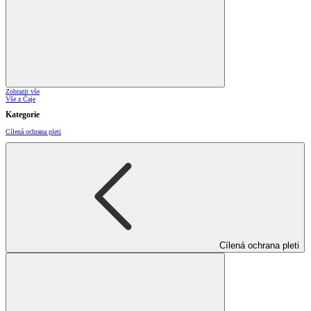
Zobrazit vše
Vše z Čaje
Kategorie
Cílená ochrana pleti
Cílená ochrana pleti