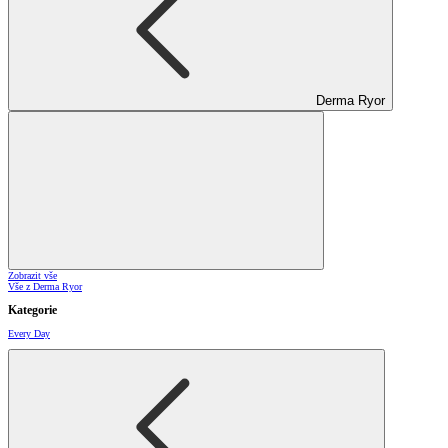
Derma Ryor
Zobrazit vše
Vše z Derma Ryor
Kategorie
Every Day