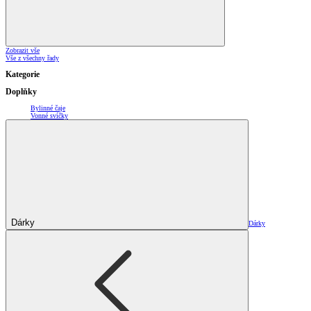
Zobrazit vše
Vše z všechny řady
Kategorie
Doplňky
Bylinné čaje
Vonné svíčky
Dárky
Dárky