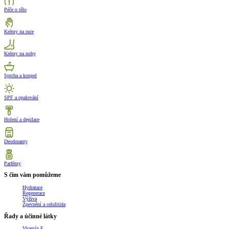
Péče o tělo
Krémy na ruce
Krémy na nohy
Sprcha a koupel
SPF a opalování
Holení a depilace
Deodoranty
Parfémy
S čím vám pomůžeme
Hydratace
Regenerace
Výživa
Zpevnění a celulitida
Řady a účinné látky
Vitamín E