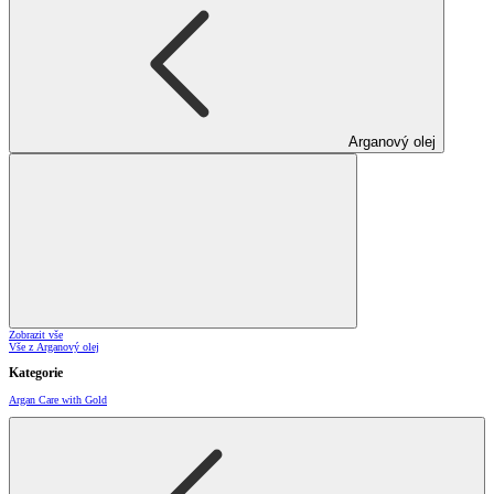
Arganový olej
Zobrazit vše
Vše z Arganový olej
Kategorie
Argan Care with Gold