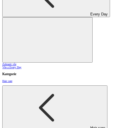
Every Day
Zobrazit vše
Vše z Every Day
Kategorie
Hair care
Hair care