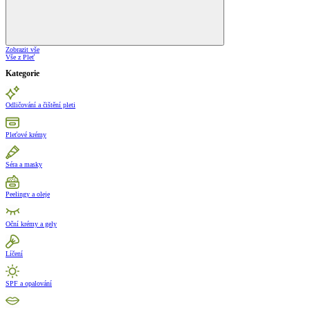
Zobrazit vše
Vše z Pleť
Kategorie
Odličování a čištění pleti
Pleťové krémy
Séra a masky
Peelingy a oleje
Oční krémy a gely
Líčení
SPF a opalování