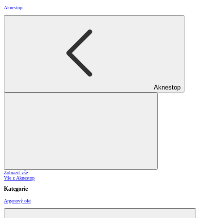
Aknestop
Aknestop
Zobrazit vše
Vše z Aknestop
Kategorie
Arganový olej