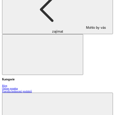
Mohlo by vás
zajímat
Kategorie
Blog
Online poradna
Pravidla hodnocení produktů