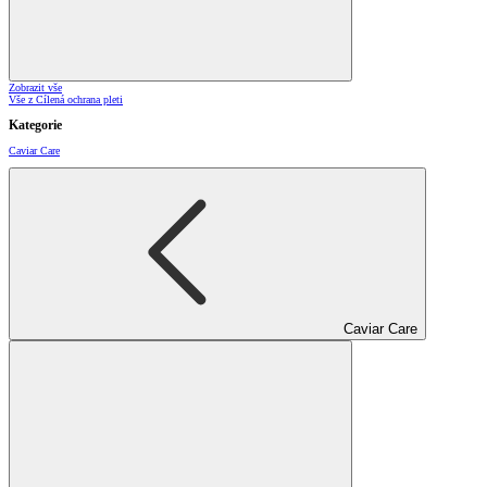
Zobrazit vše
Vše z Cílená ochrana pleti
Kategorie
Caviar Care
Caviar Care