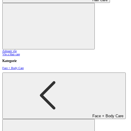
Zobrazit vše
Vše z Hair care
Kategorie
Face + Body Care
Face + Body Care