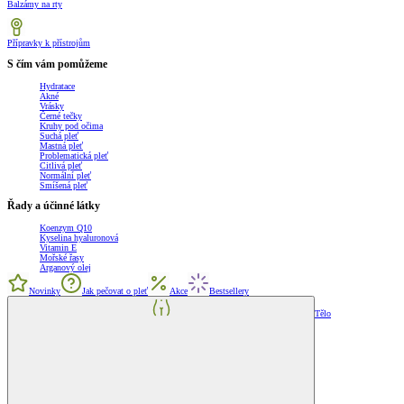
Balzámy na rty
Přípravky k přístrojům
S čím vám pomůžeme
Hydratace
Akné
Vrásky
Černé tečky
Kruhy pod očima
Suchá pleť
Mastná pleť
Problematická pleť
Citlivá pleť
Normální pleť
Smíšená pleť
Řady a účinné látky
Koenzym Q10
Kyselina hyaluronová
Vitamin E
Mořské řasy
Arganový olej
Novinky
Jak pečovat o pleť
Akce
Bestsellery
Tělo