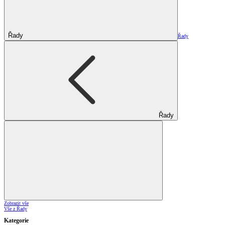
Řady
Řady
Řady
Zobrazit vše
Vše z Řady
Kategorie