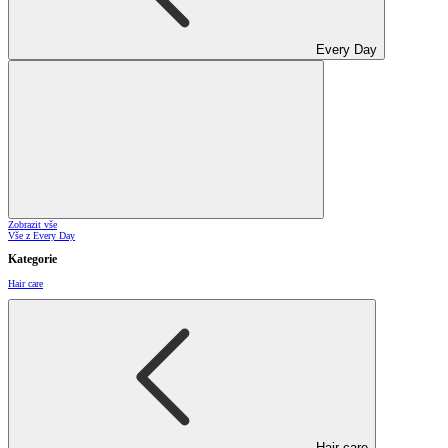
Every Day
Zobrazit vše
Vše z Every Day
Kategorie
Hair care
Hair care