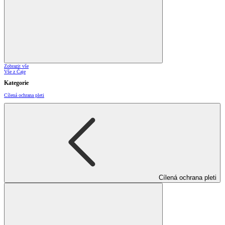
Zobrazit vše
Vše z Čaje
Kategorie
Cílená ochrana pleti
Cílená ochrana pleti