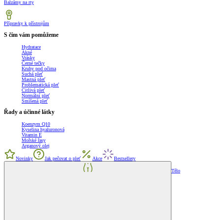
Balzámy na rty
Přípravky k přístrojům
S čím vám pomůžeme
Hydratace
Akné
Vrásky
Černé tečky
Kruhy pod očima
Suchá pleť
Mastná pleť
Problematická pleť
Citlivá pleť
Normální pleť
Smíšená pleť
Řady a účinné látky
Koenzym Q10
Kyselina hyaluronová
Vitamin E
Mořské řasy
Arganový olej
Novinky
Jak pečovat o pleť
Akce
Bestsellery
Tělo