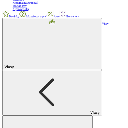
Kyselina hyaluronová
Mořské řasy
Arganový olej
Novinky
Jak pečovat o pleť
Akce
Bestsellery
Vlasy
Vlasy
Vlasy