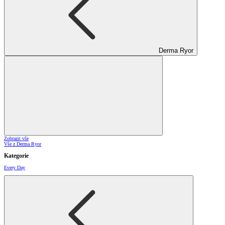
Derma Ryor
Zobrazit vše
Vše z Derma Ryor
Kategorie
Every Day