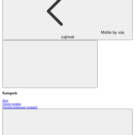
Mohlo by vás
zajímat
Kategorie
Blog
Online poradna
Pravidla hodnocení produktů