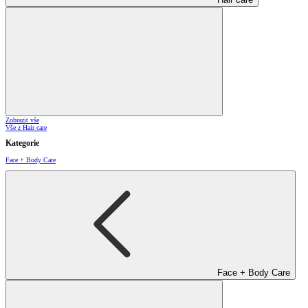
Zobrazit vše
Vše z Hair care
Kategorie
Face + Body Care
Face + Body Care