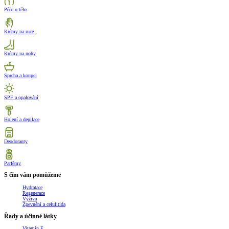
Péče o tělo
Krémy na ruce
Krémy na nohy
Sprcha a koupel
SPF a opalování
Holení a depilace
Deodoranty
Parfémy
S čím vám pomůžeme
Hydratace
Regenerace
Výživa
Zpevnění a celulitida
Řady a účinné látky
Vitamín E