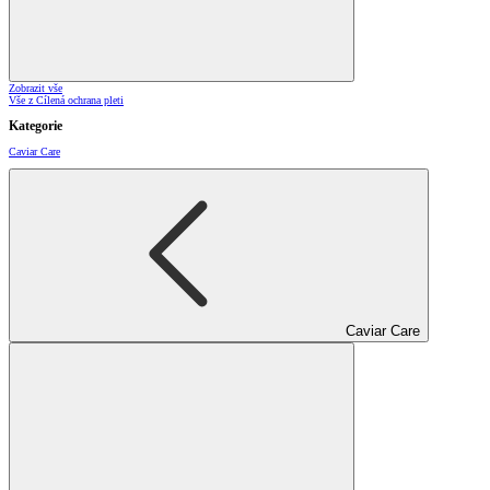
Zobrazit vše
Vše z Cílená ochrana pleti
Kategorie
Caviar Care
Caviar Care