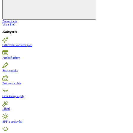
Zobrazit vše
Vše z Pleť
Kategorie
Odličování a čištění pleti
Pleťové krémy
Séra a masky
Peelingy a oleje
Oční krémy a gely
Líčení
SPF a opalování