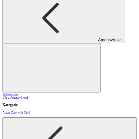
Arganový olej
Zobrazit vše
Vše z Arganový olej
Kategorie
Argan Care with Gold