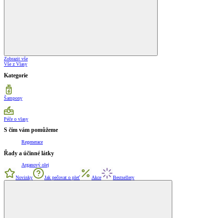
Zobrazit vše
Vše z Vlasy
Kategorie
Šampony
Péče o vlasy
S čím vám pomůžeme
Regenerace
Řady a účinné látky
Arganový olej
Novinky
Jak pečovat o pleť
Akce
Bestsellery