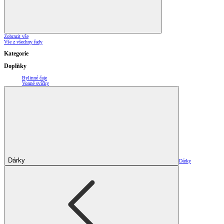
Zobrazit vše
Vše z všechny řady
Kategorie
Doplňky
Bylinné čaje
Vonné svíčky
Dárky
Dárky