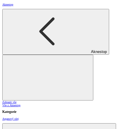
Aknestop
Aknestop
Zobrazit vše
Vše z Aknestop
Kategorie
Arganový olej