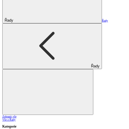
Řady
Řady
Řady
Zobrazit vše
Vše z Řady
Kategorie