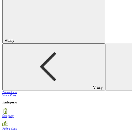
Vlasy
Vlasy
Zobrazit vše
Vše z Vlasy
Kategorie
Šampony
Péče o vlasy