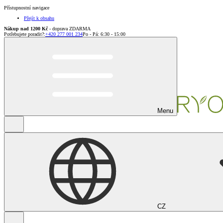
Přístupnostní navigace
Přejít k obsahu
Nákup nad 1200 Kč
- doprava ZDARMA
Potřebujete poradit?
:
+420 277 001 234
Po - Pá: 6:30 - 15:00
Menu
CZ