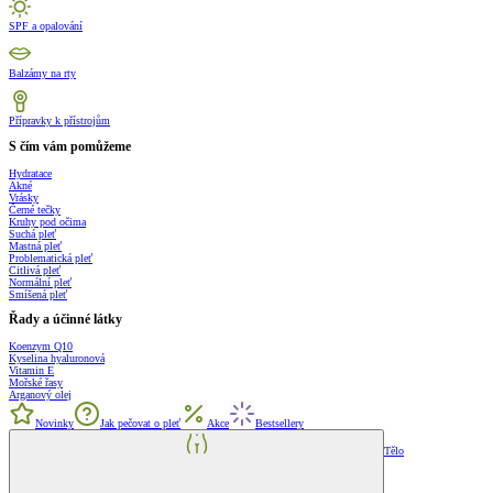
SPF a opalování
Balzámy na rty
Přípravky k přístrojům
S čím vám pomůžeme
Hydratace
Akné
Vrásky
Černé tečky
Kruhy pod očima
Suchá pleť
Mastná pleť
Problematická pleť
Citlivá pleť
Normální pleť
Smíšená pleť
Řady a účinné látky
Koenzym Q10
Kyselina hyaluronová
Vitamin E
Mořské řasy
Arganový olej
Novinky
Jak pečovat o pleť
Akce
Bestsellery
Tělo