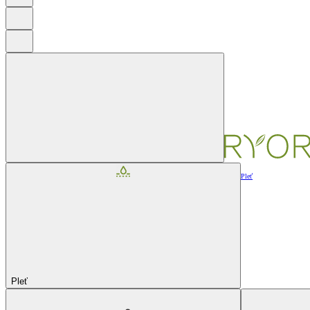
Pleť
Pleť