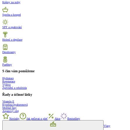
Krémy na nohy
Sprcha a koupel
SPF a opalování
Holení a depilace
Deodoranty
Parfémy
S čím vám pomůžeme
Hydratace
Regenerace
Výživa
Zpevnění a celulitida
Řady a účinné látky
Vitamín E
Kyselina hyaluronová
Mořské řasy
Arganový olej
Novinky
Jak pečovat o pleť
Akce
Bestsellery
Vlasy