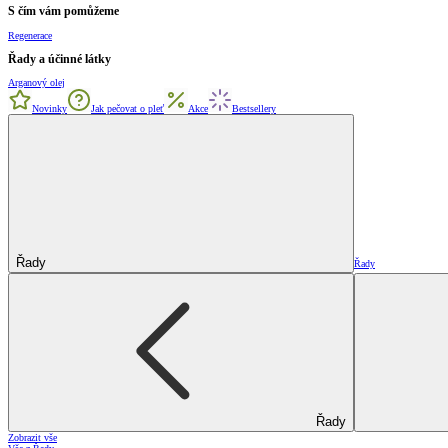
S čím vám pomůžeme
Regenerace
Řady a účinné látky
Arganový olej
Novinky
Jak pečovat o pleť
Akce
Bestsellery
Řady
Řady
Řady
Zobrazit vše