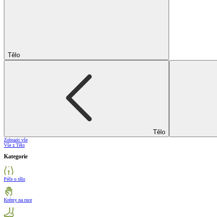
Tělo
Tělo
Zobrazit vše
Vše z Tělo
Kategorie
Péče o tělo
Krémy na ruce