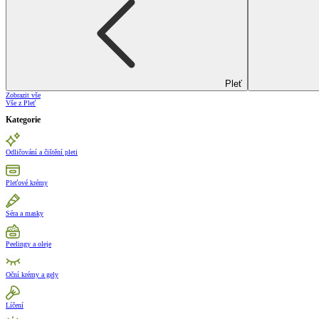
Pleť
Zobrazit vše
Vše z Pleť
Kategorie
Odličování a čištění pleti
Pleťové krémy
Séra a masky
Peelingy a oleje
Oční krémy a gely
Líčení