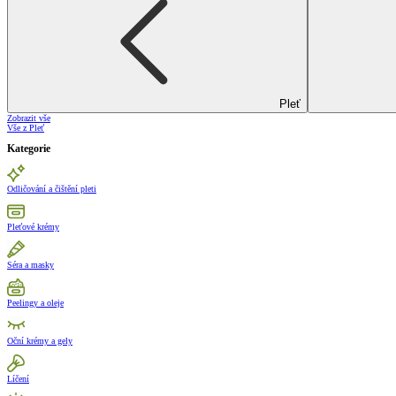
Pleť
Zobrazit vše
Vše z Pleť
Kategorie
Odličování a čištění pleti
Pleťové krémy
Séra a masky
Peelingy a oleje
Oční krémy a gely
Líčení