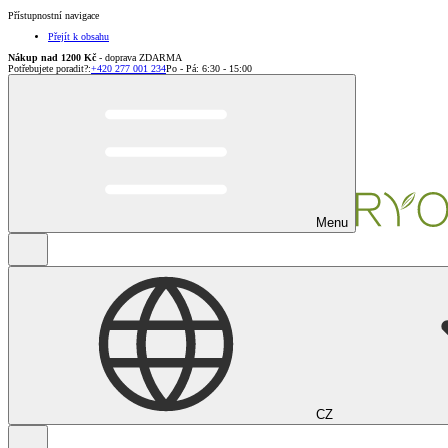
Přístupnostní navigace
Přejít k obsahu
Nákup nad 1200 Kč
- doprava ZDARMA
Potřebujete poradit?
:
+420 277 001 234
Po - Pá: 6:30 - 15:00
Menu
CZ