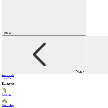
Vlasy
Vlasy
Zobrazit vše
Vše z Vlasy
Kategorie
Šampony
Péče o vlasy