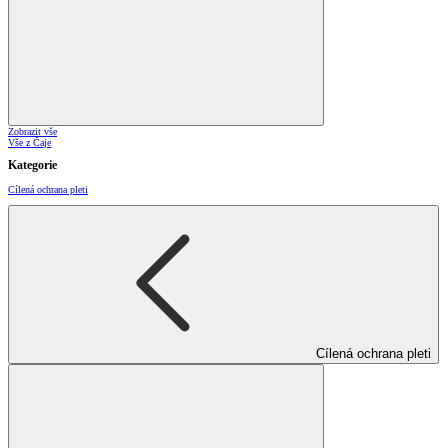
Zobrazit vše
Vše z Čaje
Kategorie
Cílená ochrana pleti
Cílená ochrana pleti