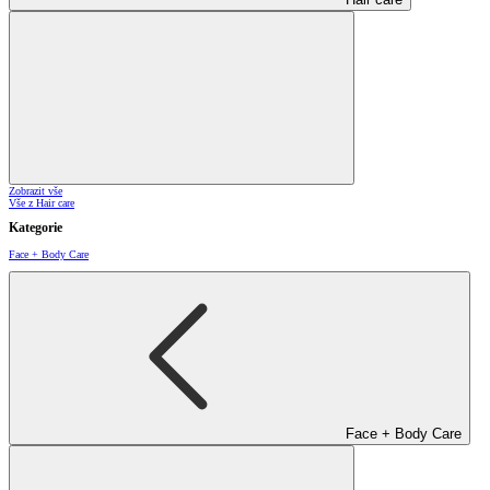
Zobrazit vše
Vše z Hair care
Kategorie
Face + Body Care
Face + Body Care