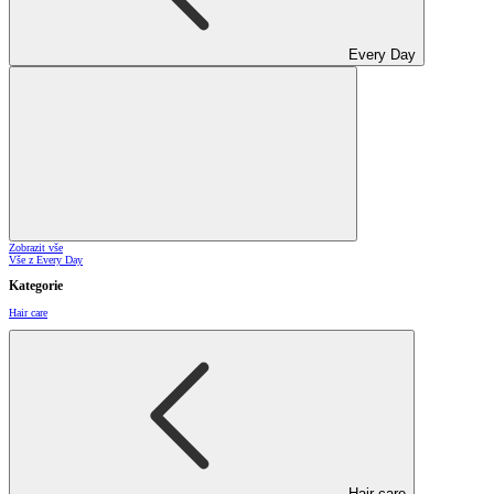
Every Day
Zobrazit vše
Vše z Every Day
Kategorie
Hair care
Hair care