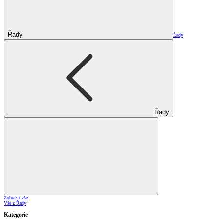
Řady
Řady
Řady
Zobrazit vše
Vše z Řady
Kategorie