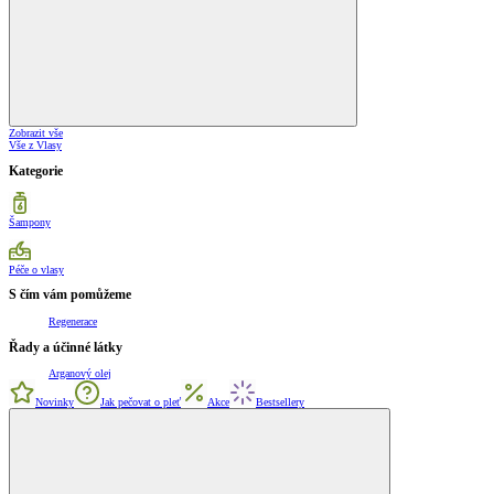
Zobrazit vše
Vše z Vlasy
Kategorie
Šampony
Péče o vlasy
S čím vám pomůžeme
Regenerace
Řady a účinné látky
Arganový olej
Novinky
Jak pečovat o pleť
Akce
Bestsellery