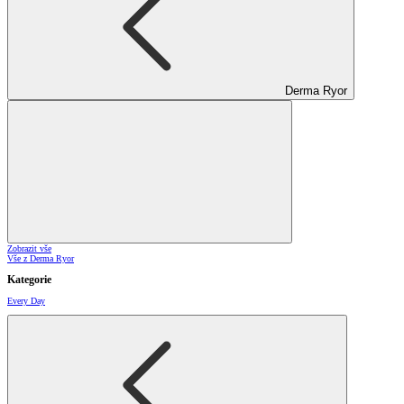
Derma Ryor
Zobrazit vše
Vše z Derma Ryor
Kategorie
Every Day