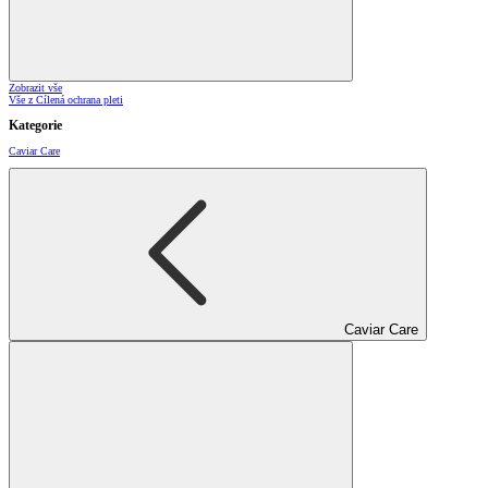
Zobrazit vše
Vše z Cílená ochrana pleti
Kategorie
Caviar Care
Caviar Care