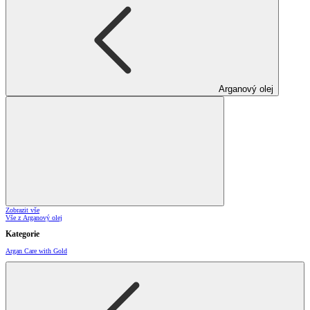
Arganový olej
Zobrazit vše
Vše z Arganový olej
Kategorie
Argan Care with Gold