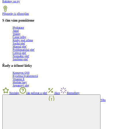
Balzámy na rty
Přípravky k přístrojům
S čím vám pomůžeme
Hydratace
Akné
Vrásky
Černé tečky
Kruhy pod očima
Suchá pleť
Mastná pleť
Problematická pleť
Citlivá pleť
Normální pleť
Smíšená pleť
Řady a účinné látky
Koenzym Q10
Kyselina hyaluronová
Vitamin E
Mořské řasy
Arganový olej
Novinky
Jak pečovat o pleť
Akce
Bestsellery
Tělo