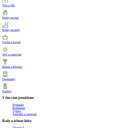
Péče o tělo
Krémy na ruce
Krémy na nohy
Sprcha a koupel
SPF a opalování
Holení a depilace
Deodoranty
Parfémy
S čím vám pomůžeme
Hydratace
Regenerace
Výživa
Zpevnění a celulitida
Řady a účinné látky
Vitamín E