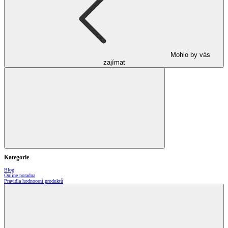
Mohlo by vás
zajímat
Kategorie
Blog
Online poradna
Pravidla hodnocení produktů