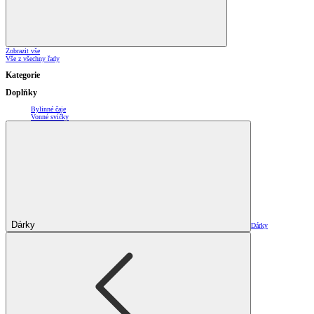
Zobrazit vše
Vše z všechny řady
Kategorie
Doplňky
Bylinné čaje
Vonné svíčky
Dárky
Dárky