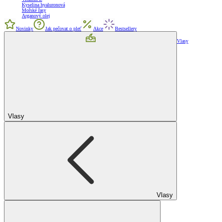
Kyselina hyaluronová
Mořské řasy
Arganový olej
Novinky
Jak pečovat o pleť
Akce
Bestsellery
Vlasy
Vlasy
Vlasy