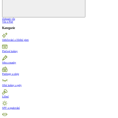
Zobrazit vše
Vše z Pleť
Kategorie
Odličování a čištění pleti
Pleťové krémy
Séra a masky
Peelingy a oleje
Oční krémy a gely
Líčení
SPF a opalování