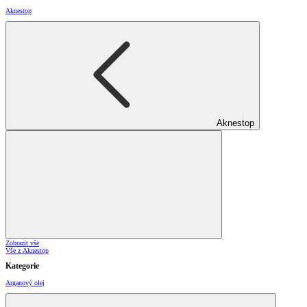
Aknestop
Aknestop
Zobrazit vše
Vše z Aknestop
Kategorie
Arganový olej