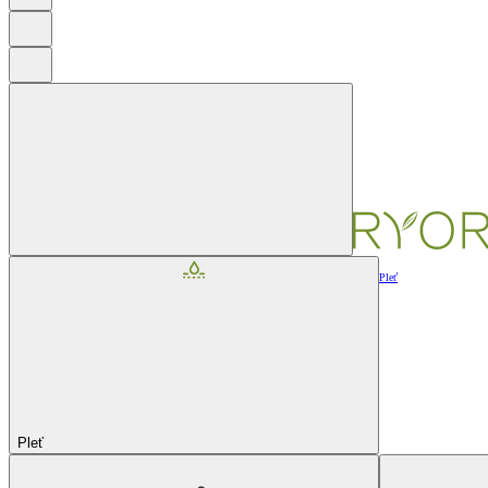
Pleť
Pleť