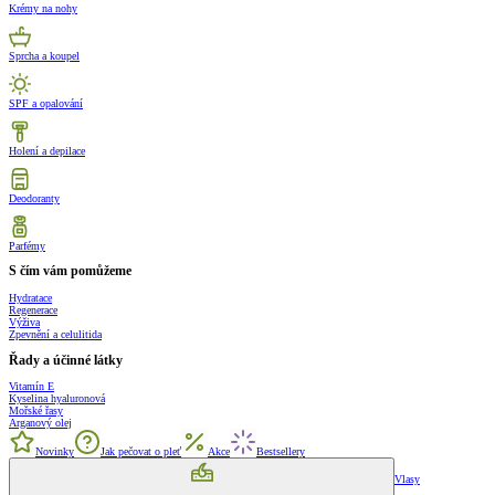
Krémy na nohy
Sprcha a koupel
SPF a opalování
Holení a depilace
Deodoranty
Parfémy
S čím vám pomůžeme
Hydratace
Regenerace
Výživa
Zpevnění a celulitida
Řady a účinné látky
Vitamín E
Kyselina hyaluronová
Mořské řasy
Arganový olej
Novinky
Jak pečovat o pleť
Akce
Bestsellery
Vlasy