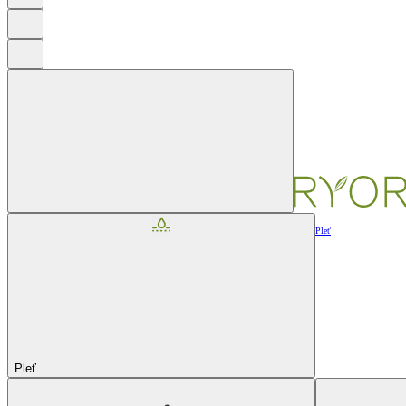
Pleť
Pleť