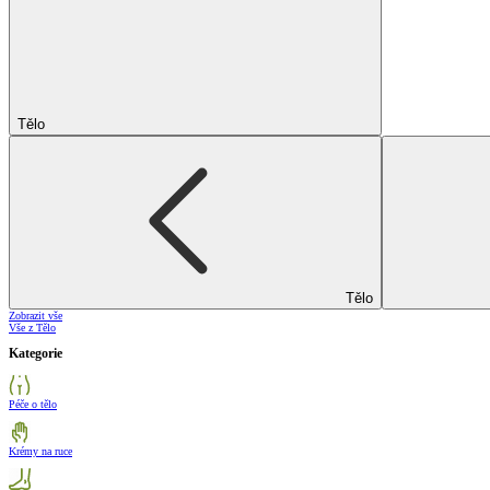
Tělo
Tělo
Zobrazit vše
Vše z Tělo
Kategorie
Péče o tělo
Krémy na ruce