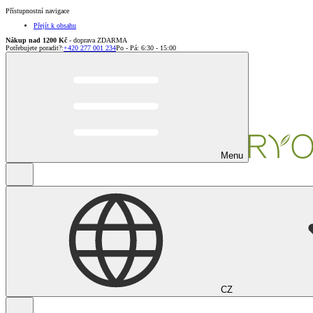
Přístupnostní navigace
Přejít k obsahu
Nákup nad 1200 Kč
- doprava ZDARMA
Potřebujete poradit?
:
+420 277 001 234
Po - Pá: 6:30 - 15:00
Menu
CZ