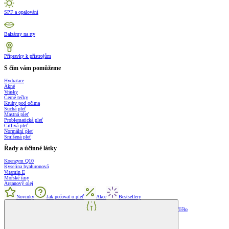
SPF a opalování
Balzámy na rty
Přípravky k přístrojům
S čím vám pomůžeme
Hydratace
Akné
Vrásky
Černé tečky
Kruhy pod očima
Suchá pleť
Mastná pleť
Problematická pleť
Citlivá pleť
Normální pleť
Smíšená pleť
Řady a účinné látky
Koenzym Q10
Kyselina hyaluronová
Vitamin E
Mořské řasy
Arganový olej
Novinky
Jak pečovat o pleť
Akce
Bestsellery
Tělo