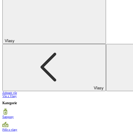
Vlasy
Vlasy
Zobrazit vše
Vše z Vlasy
Kategorie
Šampony
Péče o vlasy