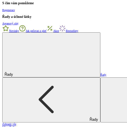
S čím vám pomůžeme
Regenerace
Řady a účinné látky
Arganový olej
Novinky
Jak pečovat o pleť
Akce
Bestsellery
Řady
Řady
Řady
Zobrazit vše