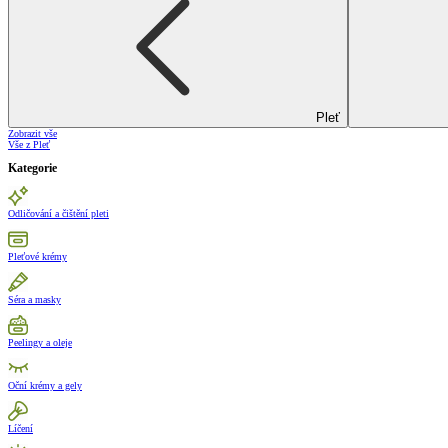
Pleť
Zobrazit vše
Vše z Pleť
Kategorie
Odličování a čištění pleti
Pleťové krémy
Séra a masky
Peelingy a oleje
Oční krémy a gely
Líčení