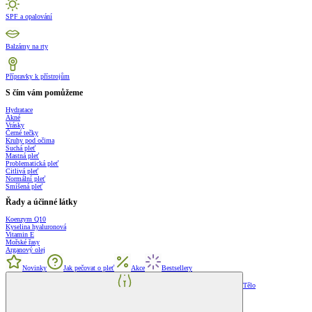
SPF a opalování
Balzámy na rty
Přípravky k přístrojům
S čím vám pomůžeme
Hydratace
Akné
Vrásky
Černé tečky
Kruhy pod očima
Suchá pleť
Mastná pleť
Problematická pleť
Citlivá pleť
Normální pleť
Smíšená pleť
Řady a účinné látky
Koenzym Q10
Kyselina hyaluronová
Vitamin E
Mořské řasy
Arganový olej
Novinky
Jak pečovat o pleť
Akce
Bestsellery
Tělo