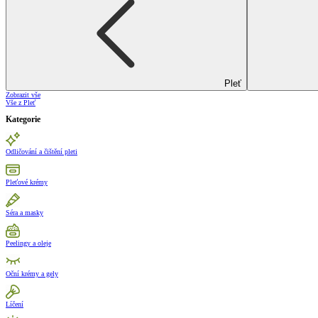
Pleť
Zobrazit vše
Vše z Pleť
Kategorie
Odličování a čištění pleti
Pleťové krémy
Séra a masky
Peelingy a oleje
Oční krémy a gely
Líčení