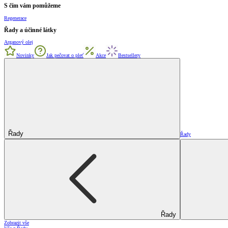
S čím vám pomůžeme
Regenerace
Řady a účinné látky
Arganový olej
Novinky
Jak pečovat o pleť
Akce
Bestsellery
Řady
Řady
Řady
Zobrazit vše