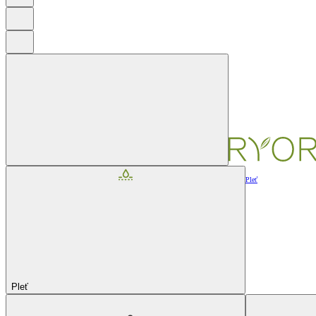
Pleť
Pleť