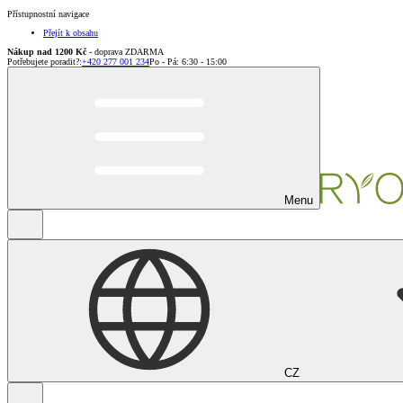
Přístupnostní navigace
Přejít k obsahu
Nákup nad 1200 Kč
- doprava ZDARMA
Potřebujete poradit?
:
+420 277 001 234
Po - Pá: 6:30 - 15:00
Menu
CZ