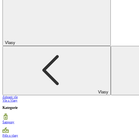
Vlasy
Vlasy
Zobrazit vše
Vše z Vlasy
Kategorie
Šampony
Péče o vlasy