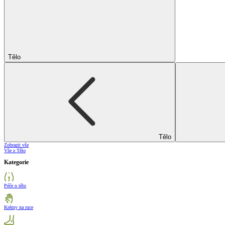
Tělo
Tělo
Zobrazit vše
Vše z Tělo
Kategorie
Péče o tělo
Krémy na ruce