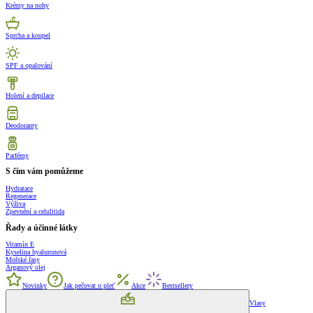
Krémy na nohy
Sprcha a koupel
SPF a opalování
Holení a depilace
Deodoranty
Parfémy
S čím vám pomůžeme
Hydratace
Regenerace
Výživa
Zpevnění a celulitida
Řady a účinné látky
Vitamín E
Kyselina hyaluronová
Mořské řasy
Arganový olej
Novinky
Jak pečovat o pleť
Akce
Bestsellery
Vlasy