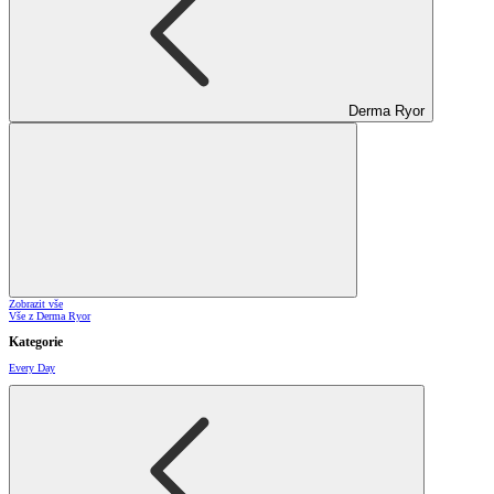
Derma Ryor
Zobrazit vše
Vše z Derma Ryor
Kategorie
Every Day