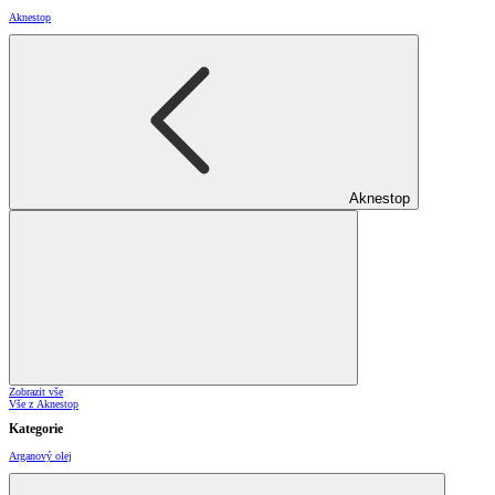
Aknestop
Aknestop
Zobrazit vše
Vše z Aknestop
Kategorie
Arganový olej