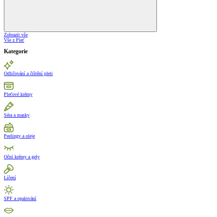
Zobrazit vše
Vše z Pleť
Kategorie
Odličování a čištění pleti
Pleťové krémy
Séra a masky
Peelingy a oleje
Oční krémy a gely
Líčení
SPF a opalování