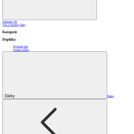
Zobrazit vše
Vše z všechny řady
Kategorie
Doplňky
Bylinné čaje
Vonné svíčky
Dárky
Dárky