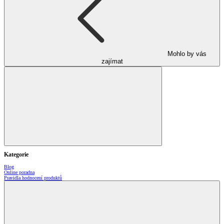
Mohlo by vás
zajímat
Kategorie
Blog
Online poradna
Pravidla hodnocení produktů