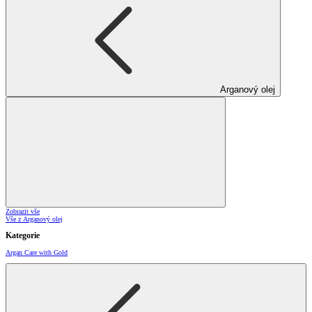
Arganový olej
Zobrazit vše
Vše z Arganový olej
Kategorie
Argan Care with Gold