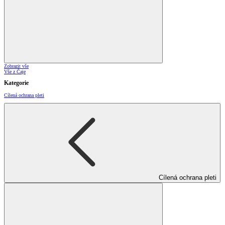
Zobrazit vše
Vše z Čaje
Kategorie
Cílená ochrana pleti
Cílená ochrana pleti