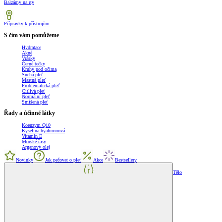
Balzámy na rty
Přípravky k přístrojům
S čím vám pomůžeme
Hydratace
Akné
Vrásky
Černé tečky
Kruhy pod očima
Suchá pleť
Mastná pleť
Problematická pleť
Citlivá pleť
Normální pleť
Smíšená pleť
Řady a účinné látky
Koenzym Q10
Kyselina hyaluronová
Vitamin E
Mořské řasy
Arganový olej
Novinky
Jak pečovat o pleť
Akce
Bestsellery
Tělo