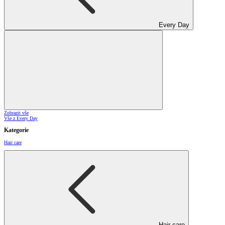
Every Day
Zobrazit vše
Vše z Every Day
Kategorie
Hair care
Hair care