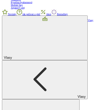
Kyselina hyaluronová
Mořské řasy
Arganový olej
Novinky
Jak pečovat o pleť
Akce
Bestsellery
Vlasy
Vlasy
Vlasy