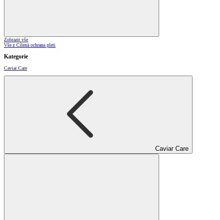
Zobrazit vše
Vše z Cílená ochrana pleti
Kategorie
Caviar Care
Caviar Care