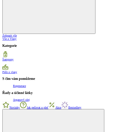
Zobrazit vše
Vše z Vlasy
Kategorie
Šampony
Péče o vlasy
S čím vám pomůžeme
Regenerace
Řady a účinné látky
Arganový olej
Novinky
Jak pečovat o pleť
Akce
Bestsellery