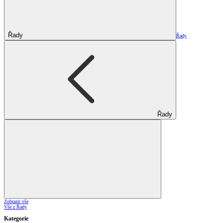
Řady
Řady
Řady
Zobrazit vše
Vše z Řady
Kategorie