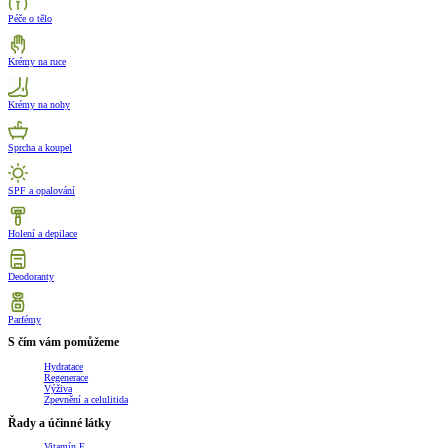
Péče o tělo
Krémy na ruce
Krémy na nohy
Sprcha a koupel
SPF a opalování
Holení a depilace
Deodoranty
Parfémy
S čím vám pomůžeme
Hydratace
Regenerace
Výživa
Zpevnění a celulitida
Řady a účinné látky
Vitamín E