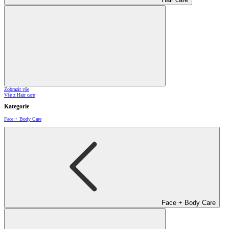
Zobrazit vše
Vše z Hair care
Kategorie
Face + Body Care
Face + Body Care