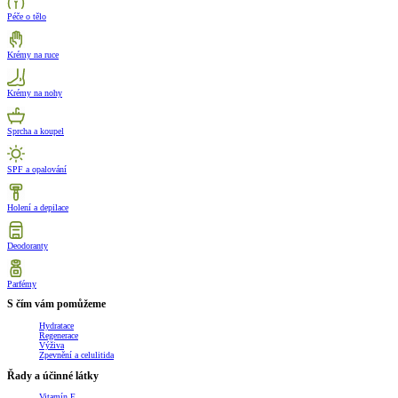
Péče o tělo
Krémy na ruce
Krémy na nohy
Sprcha a koupel
SPF a opalování
Holení a depilace
Deodoranty
Parfémy
S čím vám pomůžeme
Hydratace
Regenerace
Výživa
Zpevnění a celulitida
Řady a účinné látky
Vitamín E