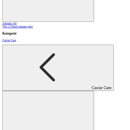
Zobrazit vše
Vše z Cílená ochrana pleti
Kategorie
Caviar Care
Caviar Care