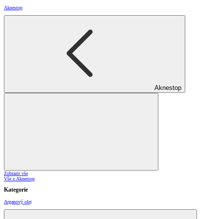
Aknestop
Aknestop
Zobrazit vše
Vše z Aknestop
Kategorie
Arganový olej