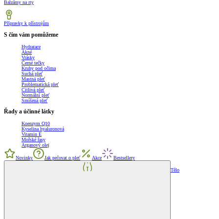
Balzámy na rty
Přípravky k přístrojům
S čím vám pomůžeme
Hydratace
Akné
Vrásky
Černé tečky
Kruhy pod očima
Suchá pleť
Mastná pleť
Problematická pleť
Citlivá pleť
Normální pleť
Smíšená pleť
Řady a účinné látky
Koenzym Q10
Kyselina hyaluronová
Vitamin E
Mořské řasy
Arganový olej
Novinky
Jak pečovat o pleť
Akce
Bestsellery
Tělo