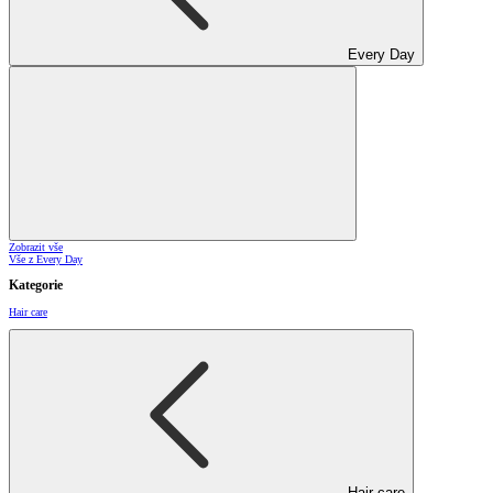
Every Day
Zobrazit vše
Vše z Every Day
Kategorie
Hair care
Hair care