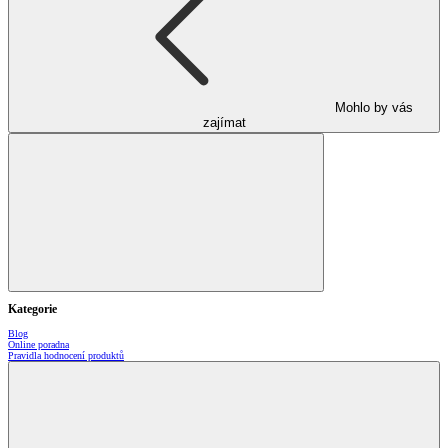
Mohlo by vás
zajímat
Kategorie
Blog
Online poradna
Pravidla hodnocení produktů