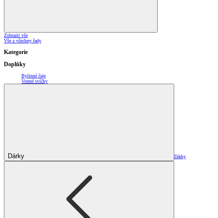
Zobrazit vše
Vše z všechny řady
Kategorie
Doplňky
Bylinné čaje
Vonné svíčky
Dárky
Dárky