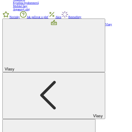
Kyselina hyaluronová
Mořské řasy
Arganový olej
Novinky
Jak pečovat o pleť
Akce
Bestsellery
Vlasy
Vlasy
Vlasy