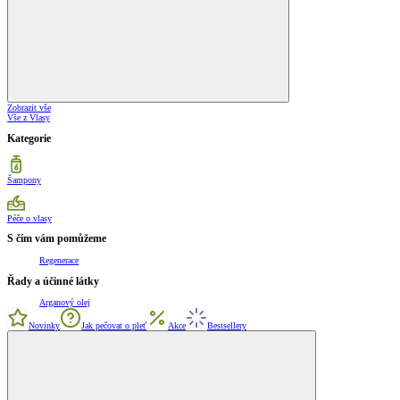
Zobrazit vše
Vše z Vlasy
Kategorie
Šampony
Péče o vlasy
S čím vám pomůžeme
Regenerace
Řady a účinné látky
Arganový olej
Novinky
Jak pečovat o pleť
Akce
Bestsellery