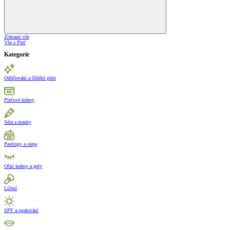
Zobrazit vše
Vše z Pleť
Kategorie
Odličování a čištění pleti
Pleťové krémy
Séra a masky
Peelingy a oleje
Oční krémy a gely
Líčení
SPF a opalování