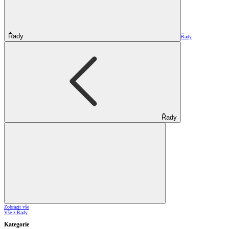
Řady
Řady
Řady
Zobrazit vše
Vše z Řady
Kategorie