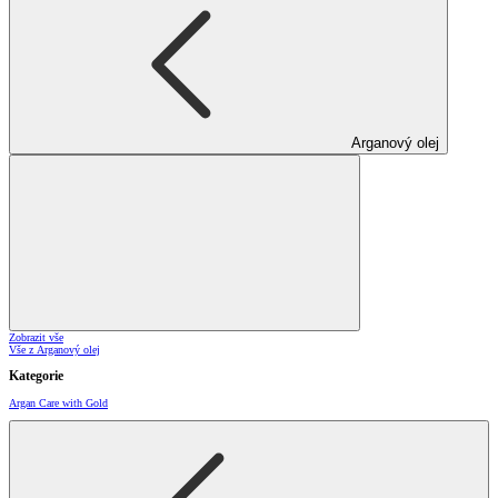
Arganový olej
Zobrazit vše
Vše z Arganový olej
Kategorie
Argan Care with Gold