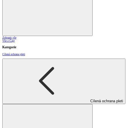
Zobrazit vše
Vše z Čaje
Kategorie
Cílená ochrana pleti
Cílená ochrana pleti