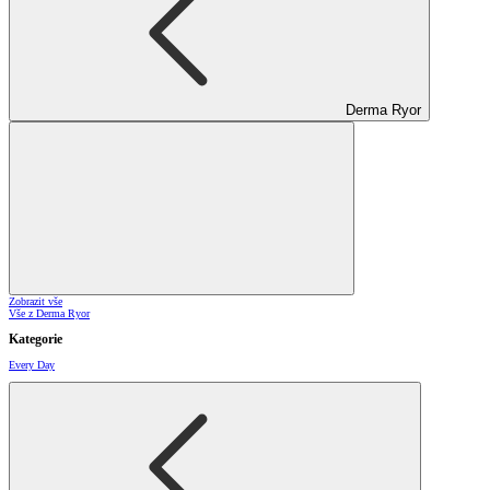
Derma Ryor
Zobrazit vše
Vše z Derma Ryor
Kategorie
Every Day