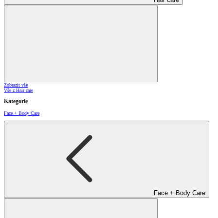
Zobrazit vše
Vše z Hair care
Kategorie
Face + Body Care
Face + Body Care