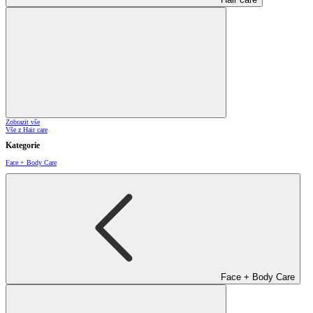
Zobrazit vše
Vše z Hair care
Kategorie
Face + Body Care
Face + Body Care