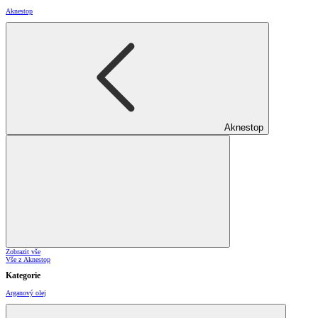
Aknestop
Aknestop
Zobrazit vše
Vše z Aknestop
Kategorie
Arganový olej