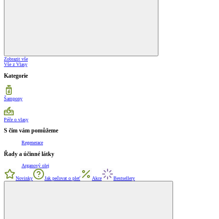
Zobrazit vše
Vše z Vlasy
Kategorie
Šampony
Péče o vlasy
S čím vám pomůžeme
Regenerace
Řady a účinné látky
Arganový olej
Novinky
Jak pečovat o pleť
Akce
Bestsellery