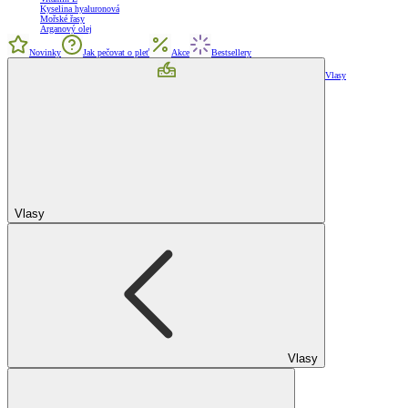
Kyselina hyaluronová
Mořské řasy
Arganový olej
Novinky
Jak pečovat o pleť
Akce
Bestsellery
Vlasy
Vlasy
Vlasy