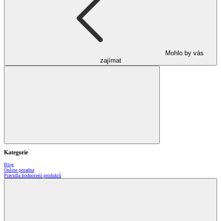
Mohlo by vás
zajímat
Kategorie
Blog
Online poradna
Pravidla hodnocení produktů