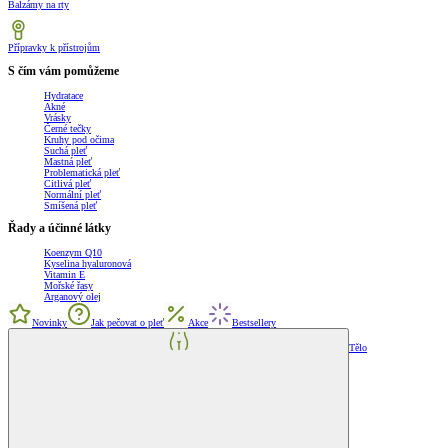
Balzámy na rty
Přípravky k přístrojům
S čím vám pomůžeme
Hydratace
Akné
Vrásky
Černé tečky
Kruhy pod očima
Suchá pleť
Mastná pleť
Problematická pleť
Citlivá pleť
Normální pleť
Smíšená pleť
Řady a účinné látky
Koenzym Q10
Kyselina hyaluronová
Vitamin E
Mořské řasy
Arganový olej
Novinky
Jak pečovat o pleť
Akce
Bestsellery
Tělo