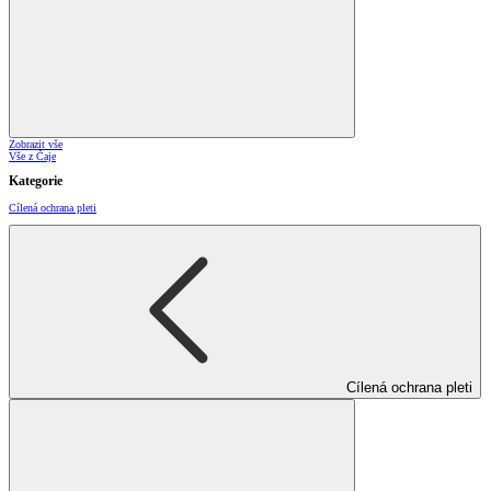
Zobrazit vše
Vše z Čaje
Kategorie
Cílená ochrana pleti
Cílená ochrana pleti