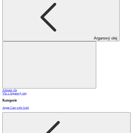
Arganový olej
Zobrazit vše
Vše z Arganový olej
Kategorie
Argan Care with Gold