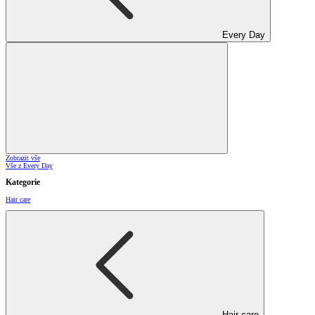
Every Day
Zobrazit vše
Vše z Every Day
Kategorie
Hair care
Hair care