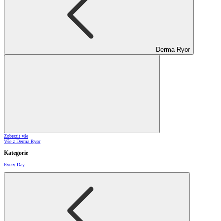
Derma Ryor
Zobrazit vše
Vše z Derma Ryor
Kategorie
Every Day