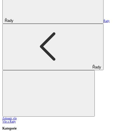
Řady
Řady
Řady
Zobrazit vše
Vše z Řady
Kategorie