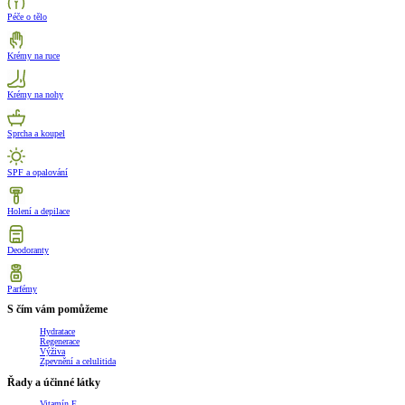
Péče o tělo
Krémy na ruce
Krémy na nohy
Sprcha a koupel
SPF a opalování
Holení a depilace
Deodoranty
Parfémy
S čím vám pomůžeme
Hydratace
Regenerace
Výživa
Zpevnění a celulitida
Řady a účinné látky
Vitamín E