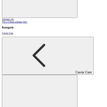
Zobrazit vše
Vše z Cílená ochrana pleti
Kategorie
Caviar Care
Caviar Care