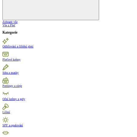
Zobrazit vše
Vše z Pleť
Kategorie
Odličování a čištění pleti
Pleťové krémy
Séra a masky
Peelingy a oleje
Oční krémy a gely
Líčení
SPF a opalování