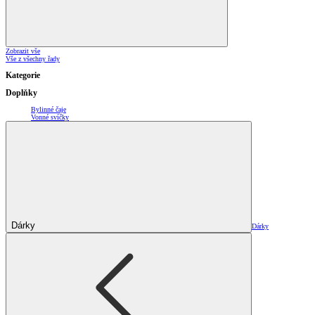
Zobrazit vše
Vše z všechny řady
Kategorie
Doplňky
Bylinné čaje
Vonné svíčky
Dárky
Dárky