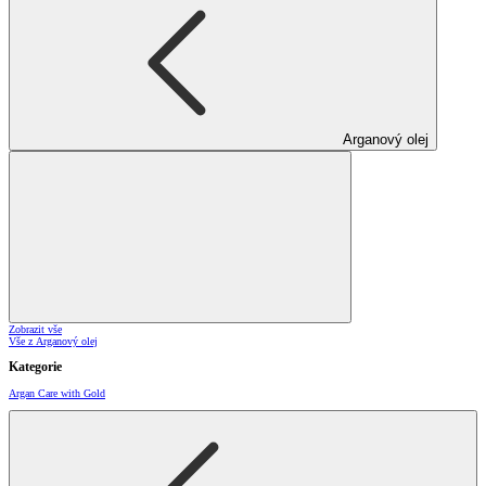
Arganový olej
Zobrazit vše
Vše z Arganový olej
Kategorie
Argan Care with Gold