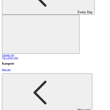
Every Day
Zobrazit vše
Vše z Every Day
Kategorie
Hair care
Hair care