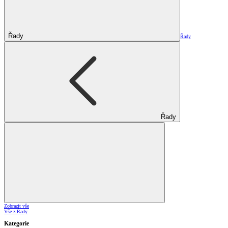
Řady
Řady
Řady
Zobrazit vše
Vše z Řady
Kategorie