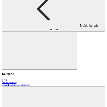
Mohlo by vás
zajímat
Kategorie
Blog
Online poradna
Pravidla hodnocení produktů