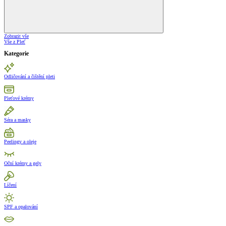
Zobrazit vše
Vše z Pleť
Kategorie
Odličování a čištění pleti
Pleťové krémy
Séra a masky
Peelingy a oleje
Oční krémy a gely
Líčení
SPF a opalování