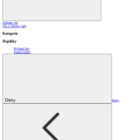
Zobrazit vše
Vše z všechny řady
Kategorie
Doplňky
Bylinné čaje
Vonné svíčky
Dárky
Dárky