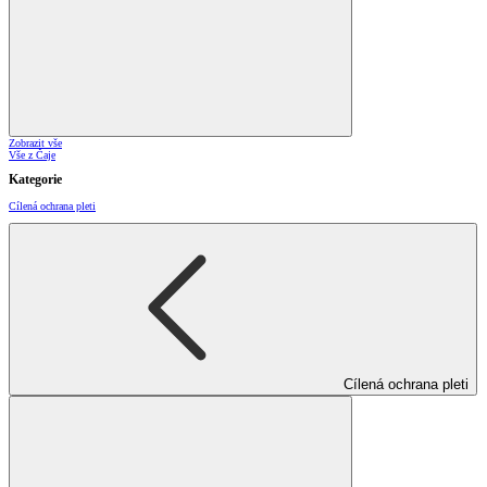
Zobrazit vše
Vše z Čaje
Kategorie
Cílená ochrana pleti
Cílená ochrana pleti