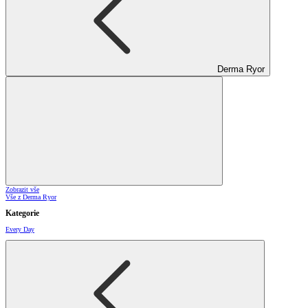
Derma Ryor
Zobrazit vše
Vše z Derma Ryor
Kategorie
Every Day