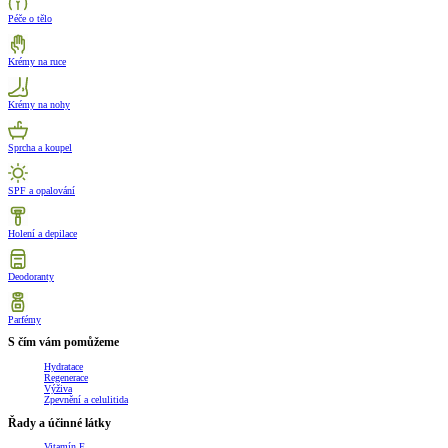
Péče o tělo
Krémy na ruce
Krémy na nohy
Sprcha a koupel
SPF a opalování
Holení a depilace
Deodoranty
Parfémy
S čím vám pomůžeme
Hydratace
Regenerace
Výživa
Zpevnění a celulitida
Řady a účinné látky
Vitamín E