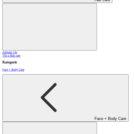
Zobrazit vše
Vše z Hair care
Kategorie
Face + Body Care
Face + Body Care