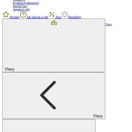
Kyselina hyaluronová
Mořské řasy
Arganový olej
Novinky
Jak pečovat o pleť
Akce
Bestsellery
Vlasy
Vlasy
Vlasy