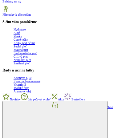
Balzámy na rty
Přípravky k přístrojům
S čím vám pomůžeme
Hydratace
Akné
Vrásky
Černé tečky
Kruhy pod očima
Suchá pleť
Mastná pleť
Problematická pleť
Citlivá pleť
Normální pleť
Smíšená pleť
Řady a účinné látky
Koenzym Q10
Kyselina hyaluronová
Vitamin E
Mořské řasy
Arganový olej
Novinky
Jak pečovat o pleť
Akce
Bestsellery
Tělo