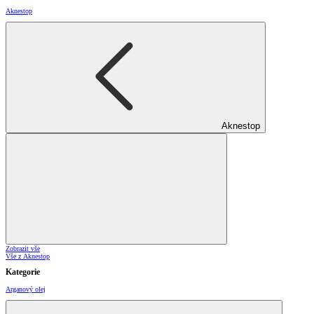
Aknestop
Aknestop
Zobrazit vše
Vše z Aknestop
Kategorie
Arganový olej