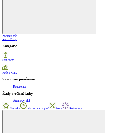
Zobrazit vše
Vše z Vlasy
Kategorie
Šampony
Péče o vlasy
S čím vám pomůžeme
Regenerace
Řady a účinné látky
Arganový olej
Novinky
Jak pečovat o pleť
Akce
Bestsellery