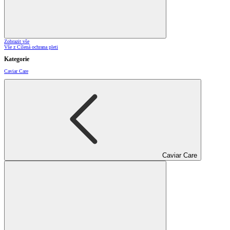
Zobrazit vše
Vše z Cílená ochrana pleti
Kategorie
Caviar Care
Caviar Care