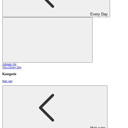
Every Day
Zobrazit vše
Vše z Every Day
Kategorie
Hair care
Hair care