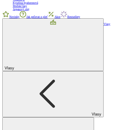
Kyselina hyaluronová
Mořské řasy
Arganový olej
Novinky
Jak pečovat o pleť
Akce
Bestsellery
Vlasy
Vlasy
Vlasy