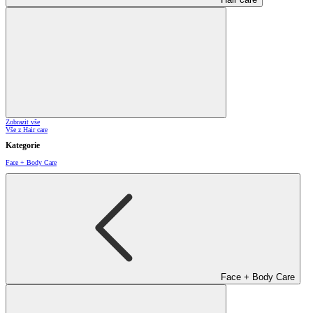
Zobrazit vše
Vše z Hair care
Kategorie
Face + Body Care
Face + Body Care