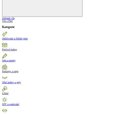
Zobrazit vše
Vše z Pleť
Kategorie
Odličování a čištění pleti
Pleťové krémy
Séra a masky
Peelingy a oleje
Oční krémy a gely
Líčení
SPF a opalování