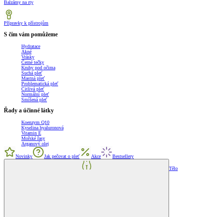
Balzámy na rty
Přípravky k přístrojům
S čím vám pomůžeme
Hydratace
Akné
Vrásky
Černé tečky
Kruhy pod očima
Suchá pleť
Mastná pleť
Problematická pleť
Citlivá pleť
Normální pleť
Smíšená pleť
Řady a účinné látky
Koenzym Q10
Kyselina hyaluronová
Vitamin E
Mořské řasy
Arganový olej
Novinky
Jak pečovat o pleť
Akce
Bestsellery
Tělo