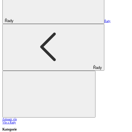
Řady
Řady
Řady
Zobrazit vše
Vše z Řady
Kategorie