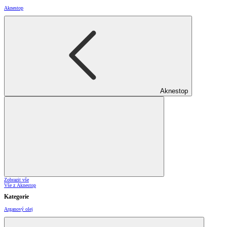
Aknestop
Aknestop
Zobrazit vše
Vše z Aknestop
Kategorie
Arganový olej