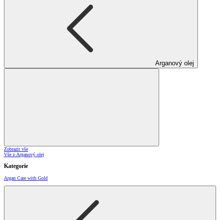
Arganový olej
Zobrazit vše
Vše z Arganový olej
Kategorie
Argan Care with Gold