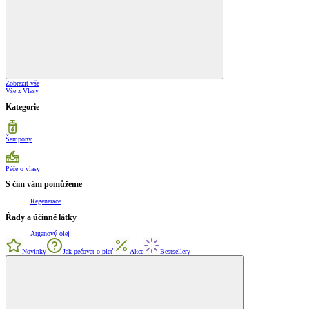
Zobrazit vše
Vše z Vlasy
Kategorie
Šampony
Péče o vlasy
S čím vám pomůžeme
Regenerace
Řady a účinné látky
Arganový olej
Novinky
Jak pečovat o pleť
Akce
Bestsellery