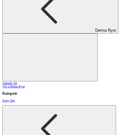
Derma Ryor
Zobrazit vše
Vše z Derma Ryor
Kategorie
Every Day