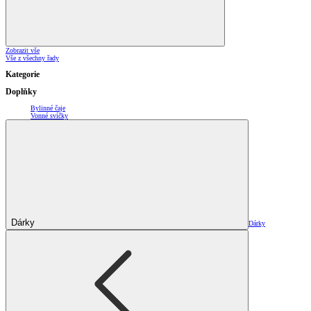
Zobrazit vše
Vše z všechny řady
Kategorie
Doplňky
Bylinné čaje
Vonné svíčky
Dárky
Dárky