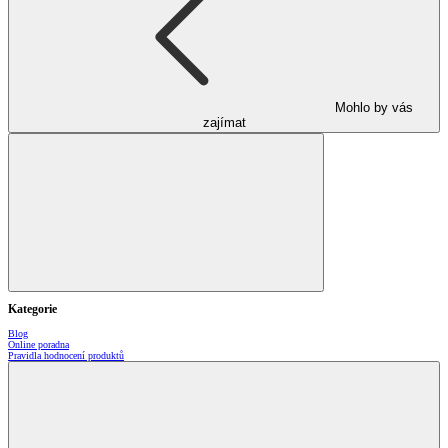
Mohlo by vás
zajímat
Kategorie
Blog
Online poradna
Pravidla hodnocení produktů