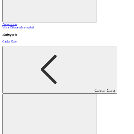
Zobrazit vše
Vše z Cílená ochrana pleti
Kategorie
Caviar Care
Caviar Care