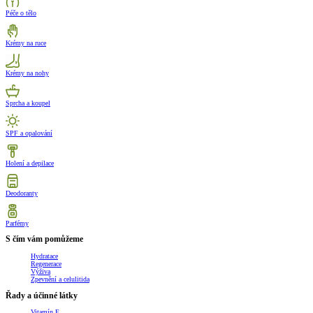
Péče o tělo
Krémy na ruce
Krémy na nohy
Sprcha a koupel
SPF a opalování
Holení a depilace
Deodoranty
Parfémy
S čím vám pomůžeme
Hydratace
Regenerace
Výživa
Zpevnění a celulitida
Řady a účinné látky
Vitamín E