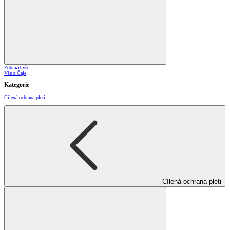
Zobrazit vše
Vše z Čaje
Kategorie
Cílená ochrana pleti
Cílená ochrana pleti