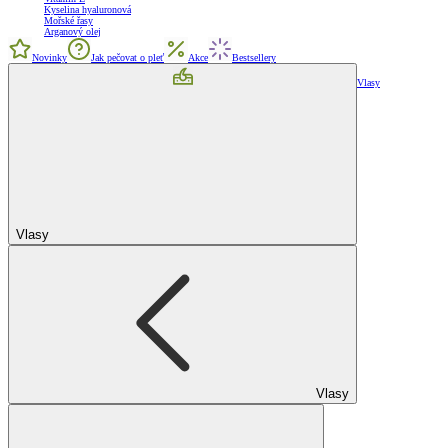
Kyselina hyaluronová
Mořské řasy
Arganový olej
Novinky
Jak pečovat o pleť
Akce
Bestsellery
Vlasy
Vlasy
Vlasy