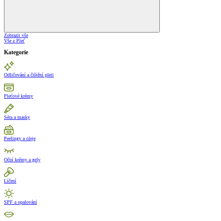
Zobrazit vše
Vše z Pleť
Kategorie
Odličování a čištění pleti
Pleťové krémy
Séra a masky
Peelingy a oleje
Oční krémy a gely
Líčení
SPF a opalování