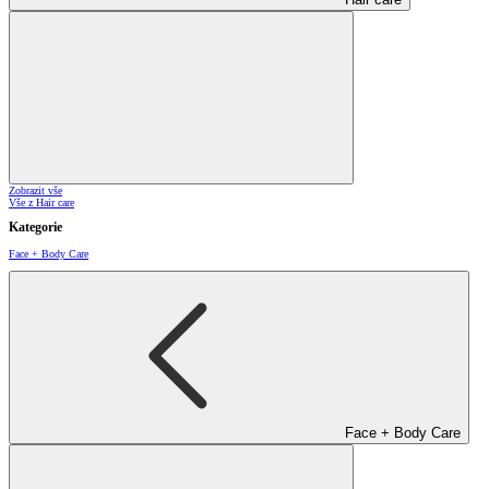
Zobrazit vše
Vše z Hair care
Kategorie
Face + Body Care
Face + Body Care