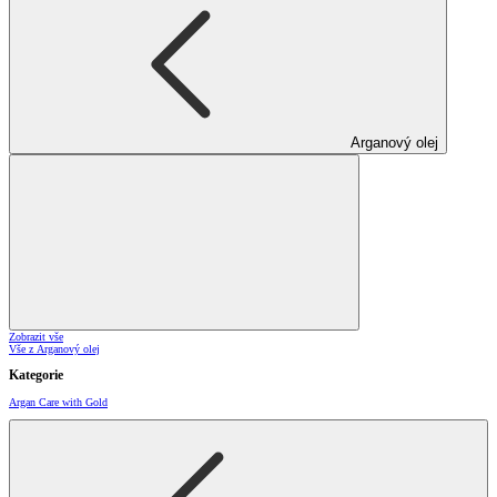
Arganový olej
Zobrazit vše
Vše z Arganový olej
Kategorie
Argan Care with Gold