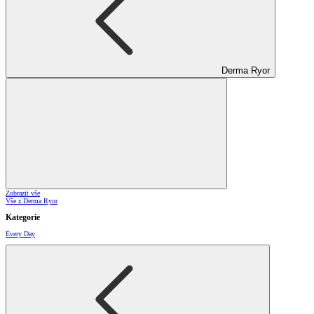
Derma Ryor
Zobrazit vše
Vše z Derma Ryor
Kategorie
Every Day