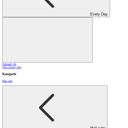
Every Day
Zobrazit vše
Vše z Every Day
Kategorie
Hair care
Hair care