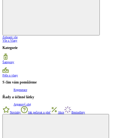
Zobrazit vše
Vše z Vlasy
Kategorie
Šampony
Péče o vlasy
S čím vám pomůžeme
Regenerace
Řady a účinné látky
Arganový olej
Novinky
Jak pečovat o pleť
Akce
Bestsellery