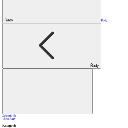
Řady
Řady
Řady
Zobrazit vše
Vše z Řady
Kategorie