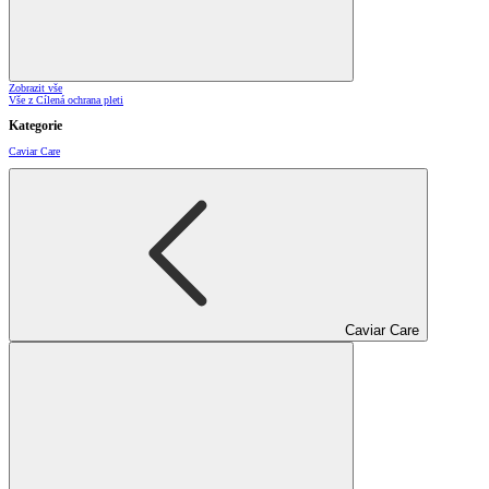
Zobrazit vše
Vše z Cílená ochrana pleti
Kategorie
Caviar Care
Caviar Care