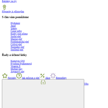
Balzámy na rty
Přípravky k přístrojům
S čím vám pomůžeme
Hydratace
Akné
Vrásky
Černé tečky
Kruhy pod očima
Suchá pleť
Mastná pleť
Problematická pleť
Citlivá pleť
Normální pleť
Smíšená pleť
Řady a účinné látky
Koenzym Q10
Kyselina hyaluronová
Vitamin E
Mořské řasy
Arganový olej
Novinky
Jak pečovat o pleť
Akce
Bestsellery
Tělo