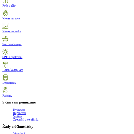
Péče o tělo
Krémy na ruce
Krémy na nohy
Sprcha a koupel
SPF a opalování
Holení a depilace
Deodoranty
Parfémy
S čím vám pomůžeme
Hydratace
Regenerace
Výživa
Zpevnění a celulitida
Řady a účinné látky
Vitamín E