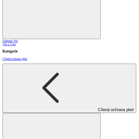
Zobrazit vše
Vše z Čaje
Kategorie
Cílená ochrana pleti
Cílená ochrana pleti