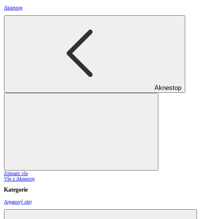
Aknestop
Aknestop
Zobrazit vše
Vše z Aknestop
Kategorie
Arganový olej