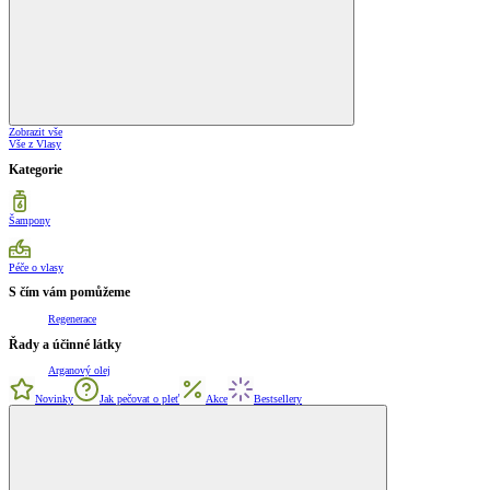
Zobrazit vše
Vše z Vlasy
Kategorie
Šampony
Péče o vlasy
S čím vám pomůžeme
Regenerace
Řady a účinné látky
Arganový olej
Novinky
Jak pečovat o pleť
Akce
Bestsellery