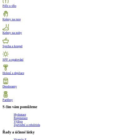
Péče o tělo
Krémy na ruce
Krémy na nohy
Sprcha a koupel
SPF a opalování
Holení a depilace
Deodoranty
Parfémy
S čím vám pomůžeme
Hydratace
Regenerace
Výživa
Zpevnění a celulitida
Řady a účinné látky
Vitamín E