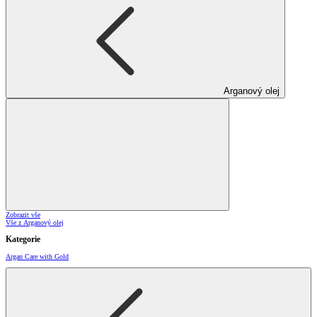
Arganový olej
Zobrazit vše
Vše z Arganový olej
Kategorie
Argan Care with Gold