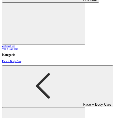
Zobrazit vše
Vše z Hair care
Kategorie
Face + Body Care
Face + Body Care