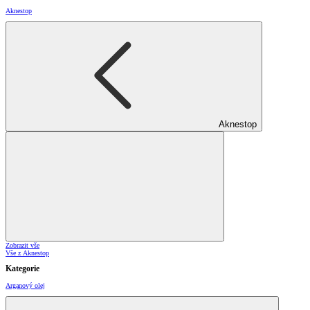
Aknestop
Aknestop
Zobrazit vše
Vše z Aknestop
Kategorie
Arganový olej