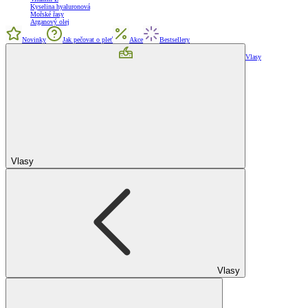
Kyselina hyaluronová
Mořské řasy
Arganový olej
Novinky
Jak pečovat o pleť
Akce
Bestsellery
Vlasy
Vlasy
Vlasy