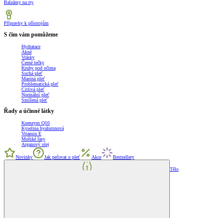
Balzámy na rty
Přípravky k přístrojům
S čím vám pomůžeme
Hydratace
Akné
Vrásky
Černé tečky
Kruhy pod očima
Suchá pleť
Mastná pleť
Problematická pleť
Citlivá pleť
Normální pleť
Smíšená pleť
Řady a účinné látky
Koenzym Q10
Kyselina hyaluronová
Vitamin E
Mořské řasy
Arganový olej
Novinky
Jak pečovat o pleť
Akce
Bestsellery
Tělo