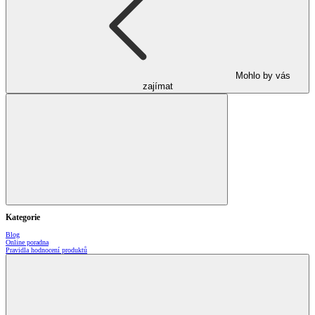
Mohlo by vás
zajímat
Kategorie
Blog
Online poradna
Pravidla hodnocení produktů