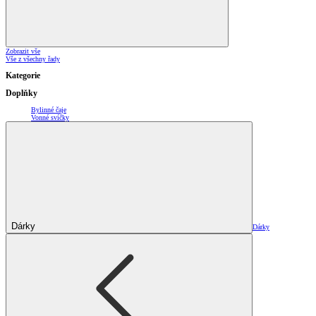
Zobrazit vše
Vše z všechny řady
Kategorie
Doplňky
Bylinné čaje
Vonné svíčky
Dárky
Dárky