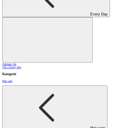
Every Day
Zobrazit vše
Vše z Every Day
Kategorie
Hair care
Hair care