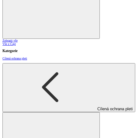
Zobrazit vše
Vše z Čaje
Kategorie
Cílená ochrana pleti
Cílená ochrana pleti