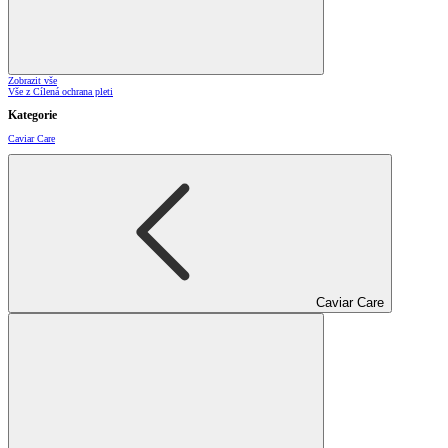
Zobrazit vše
Vše z Cílená ochrana pleti
Kategorie
Caviar Care
Caviar Care