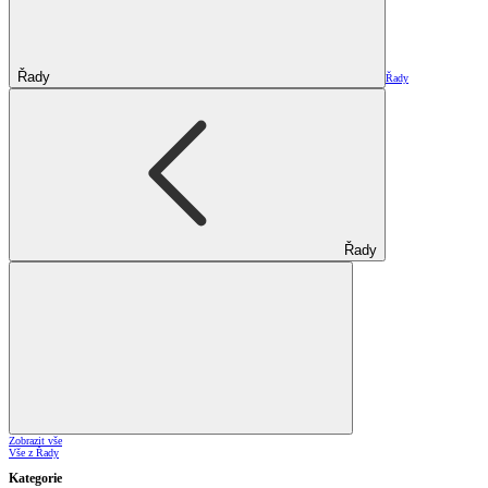
Řady
Řady
Řady
Zobrazit vše
Vše z Řady
Kategorie