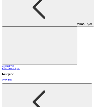
Derma Ryor
Zobrazit vše
Vše z Derma Ryor
Kategorie
Every Day