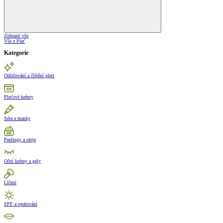
Zobrazit vše
Vše z Pleť
Kategorie
Odličování a čištění pleti
Pleťové krémy
Séra a masky
Peelingy a oleje
Oční krémy a gely
Líčení
SPF a opalování