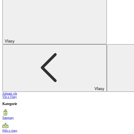
Vlasy
Vlasy
Zobrazit vše
Vše z Vlasy
Kategorie
Šampony
Péče o vlasy