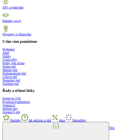
SPF a opalování
Balzámy na rty
Přípravky k přístrojům
S čím vám pomůžeme
Hydratace
Akné
Vrásky
Černé tečky
Kruhy pod očima
Suchá pleť
Mastná pleť
Problematická pleť
Citlivá pleť
Normální pleť
Smíšená pleť
Řady a účinné látky
Koenzym Q10
Kyselina hyaluronová
Vitamin E
Mořské řasy
Arganový olej
Novinky
Jak pečovat o pleť
Akce
Bestsellery
Tělo