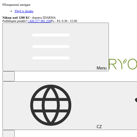
Přístupnostní navigace
Přejít k obsahu
Nákup nad 1200 Kč
- doprava ZDARMA
Potřebujete poradit?
:
+420 277 001 234
Po - Pá: 6:30 - 15:00
Menu
CZ