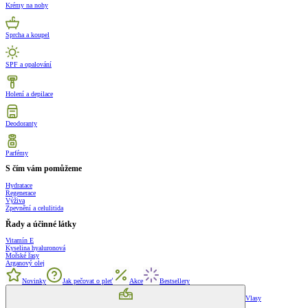
Krémy na nohy
Sprcha a koupel
SPF a opalování
Holení a depilace
Deodoranty
Parfémy
S čím vám pomůžeme
Hydratace
Regenerace
Výživa
Zpevnění a celulitida
Řady a účinné látky
Vitamín E
Kyselina hyaluronová
Mořské řasy
Arganový olej
Novinky
Jak pečovat o pleť
Akce
Bestsellery
Vlasy