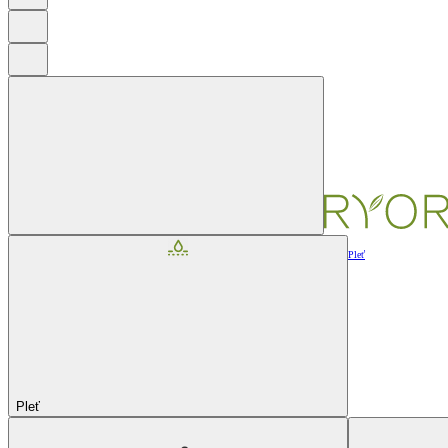
Pleť
Pleť