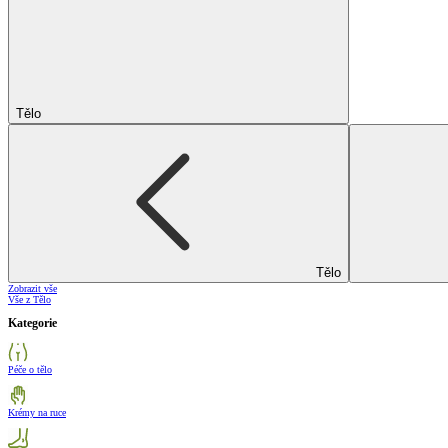
Tělo
Tělo
Zobrazit vše
Vše z Tělo
Kategorie
Péče o tělo
Krémy na ruce