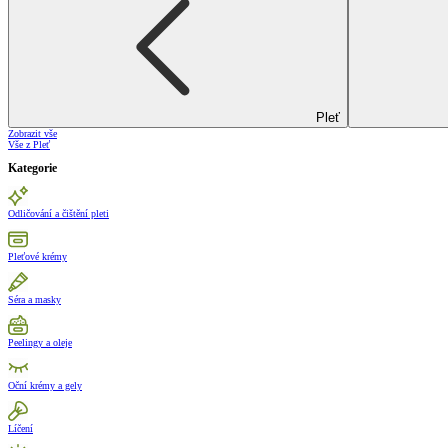
Pleť
Zobrazit vše
Vše z Pleť
Kategorie
Odličování a čištění pleti
Pleťové krémy
Séra a masky
Peelingy a oleje
Oční krémy a gely
Líčení