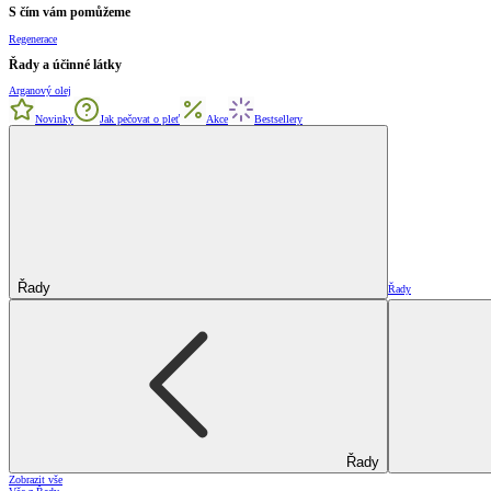
S čím vám pomůžeme
Regenerace
Řady a účinné látky
Arganový olej
Novinky
Jak pečovat o pleť
Akce
Bestsellery
Řady
Řady
Řady
Zobrazit vše