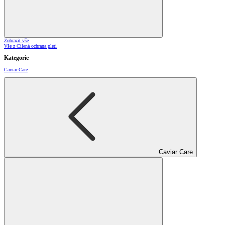
Zobrazit vše
Vše z Cílená ochrana pleti
Kategorie
Caviar Care
Caviar Care