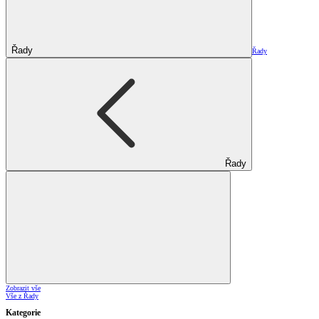
Řady
Řady
Řady
Zobrazit vše
Vše z Řady
Kategorie