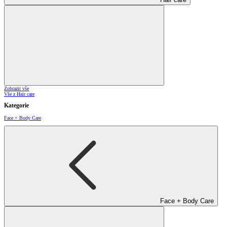
Zobrazit vše
Vše z Hair care
Kategorie
Face + Body Care
Face + Body Care