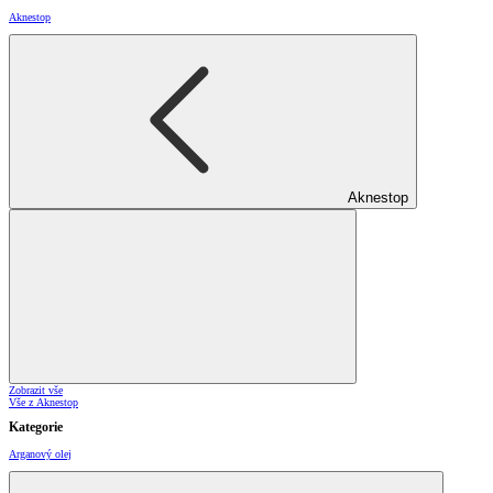
Aknestop
Aknestop
Zobrazit vše
Vše z Aknestop
Kategorie
Arganový olej