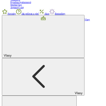
Kyselina hyaluronová
Mořské řasy
Arganový olej
Novinky
Jak pečovat o pleť
Akce
Bestsellery
Vlasy
Vlasy
Vlasy