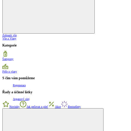
Zobrazit vše
Vše z Vlasy
Kategorie
Šampony
Péče o vlasy
S čím vám pomůžeme
Regenerace
Řady a účinné látky
Arganový olej
Novinky
Jak pečovat o pleť
Akce
Bestsellery