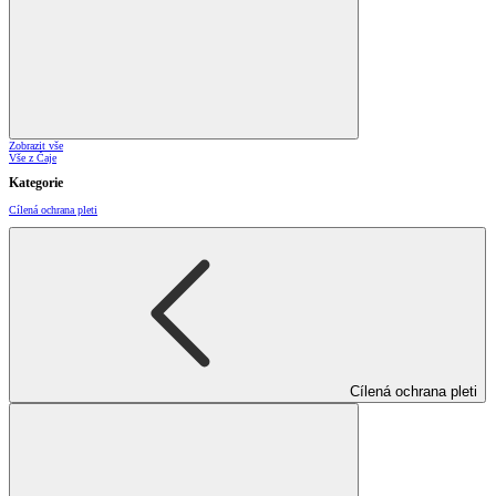
Zobrazit vše
Vše z Čaje
Kategorie
Cílená ochrana pleti
Cílená ochrana pleti