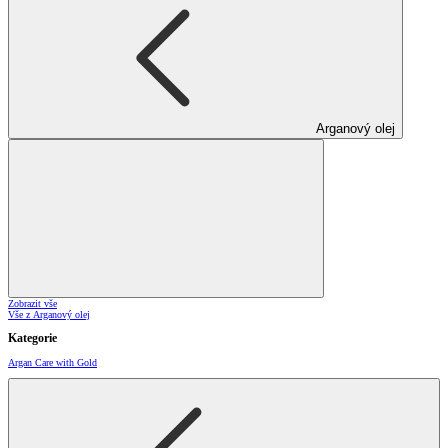
Arganový olej
Zobrazit vše
Vše z Arganový olej
Kategorie
Argan Care with Gold