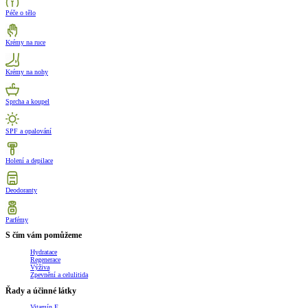
Péče o tělo
Krémy na ruce
Krémy na nohy
Sprcha a koupel
SPF a opalování
Holení a depilace
Deodoranty
Parfémy
S čím vám pomůžeme
Hydratace
Regenerace
Výživa
Zpevnění a celulitida
Řady a účinné látky
Vitamín E