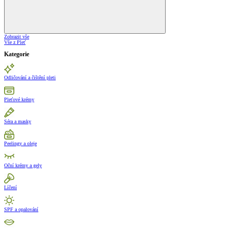
Zobrazit vše
Vše z Pleť
Kategorie
Odličování a čištění pleti
Pleťové krémy
Séra a masky
Peelingy a oleje
Oční krémy a gely
Líčení
SPF a opalování