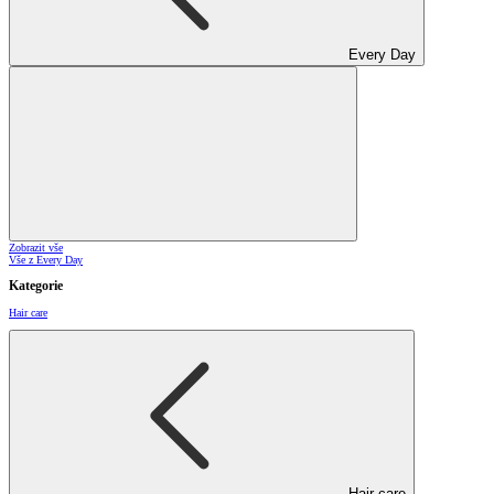
Every Day
Zobrazit vše
Vše z Every Day
Kategorie
Hair care
Hair care