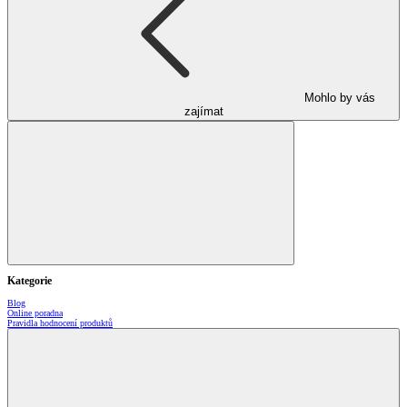
Mohlo by vás
zajímat
Kategorie
Blog
Online poradna
Pravidla hodnocení produktů