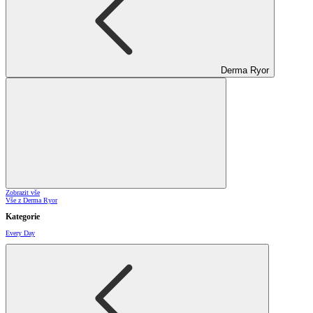
Derma Ryor
Zobrazit vše
Vše z Derma Ryor
Kategorie
Every Day