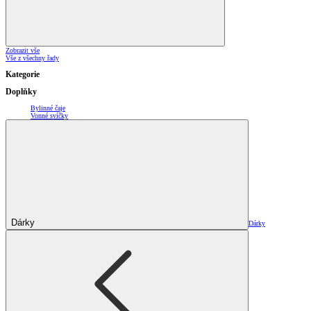
Zobrazit vše
Vše z všechny řady
Kategorie
Doplňky
Bylinné čaje
Vonné svíčky
Dárky
Dárky