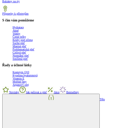
Balzámy na rty
Přípravky k přístrojům
S čím vám pomůžeme
Hydratace
Akné
Vrásky
Černé tečky
Kruhy pod očima
Suchá pleť
Mastná pleť
Problematická pleť
Citlivá pleť
Normální pleť
Smíšená pleť
Řady a účinné látky
Koenzym Q10
Kyselina hyaluronová
Vitamin E
Mořské řasy
Arganový olej
Novinky
Jak pečovat o pleť
Akce
Bestsellery
Tělo