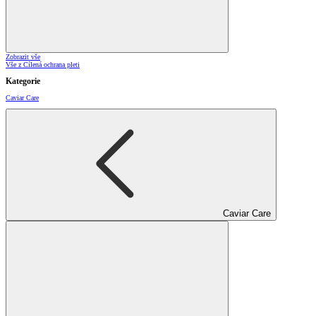
Zobrazit vše
Vše z Cílená ochrana pleti
Kategorie
Caviar Care
Caviar Care