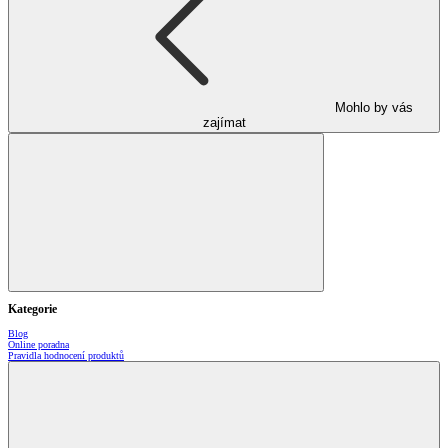
Mohlo by vás
zajímat
Kategorie
Blog
Online poradna
Pravidla hodnocení produktů