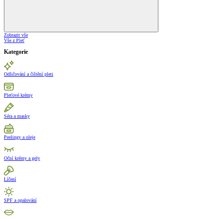
Zobrazit vše
Vše z Pleť
Kategorie
Odličování a čištění pleti
Pleťové krémy
Séra a masky
Peelingy a oleje
Oční krémy a gely
Líčení
SPF a opalování