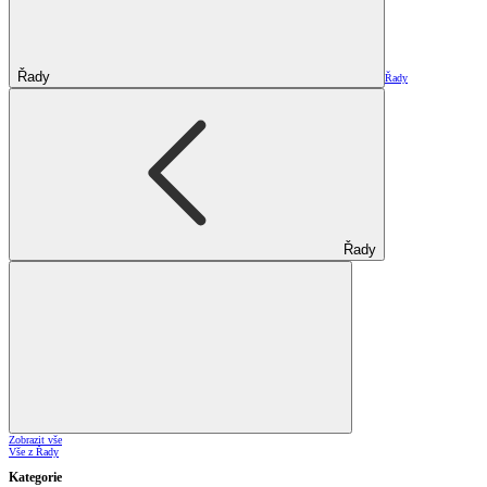
Řady
Řady
Řady
Zobrazit vše
Vše z Řady
Kategorie