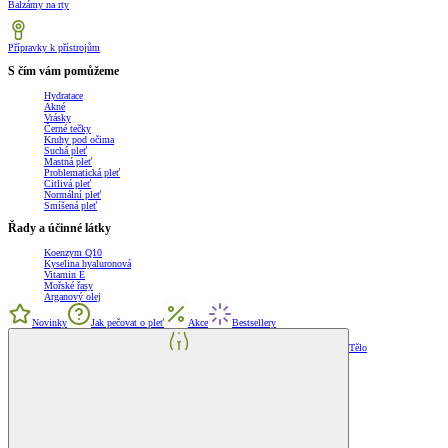
Balzámy na rty
Přípravky k přístrojům
S čím vám pomůžeme
Hydratace
Akné
Vrásky
Černé tečky
Kruhy pod očima
Suchá pleť
Mastná pleť
Problematická pleť
Citlivá pleť
Normální pleť
Smíšená pleť
Řady a účinné látky
Koenzym Q10
Kyselina hyaluronová
Vitamin E
Mořské řasy
Arganový olej
Novinky
Jak pečovat o pleť
Akce
Bestsellery
Tělo