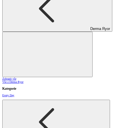
Derma Ryor
Zobrazit vše
Vše z Derma Ryor
Kategorie
Every Day