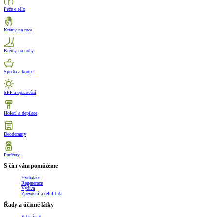
Péče o tělo
Krémy na ruce
Krémy na nohy
Sprcha a koupel
SPF a opalování
Holení a depilace
Deodoranty
Parfémy
S čím vám pomůžeme
Hydratace
Regenerace
Výživa
Zpevnění a celulitida
Řady a účinné látky
Vitamín E