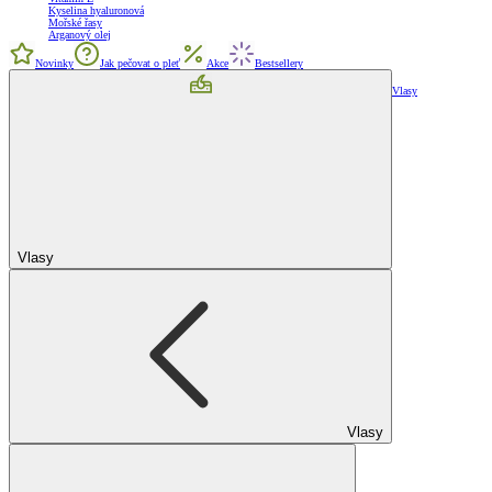
Kyselina hyaluronová
Mořské řasy
Arganový olej
Novinky
Jak pečovat o pleť
Akce
Bestsellery
Vlasy
Vlasy
Vlasy