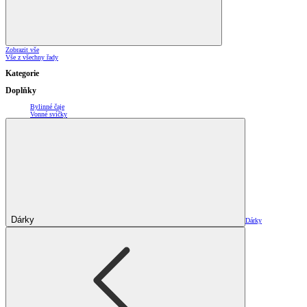
Zobrazit vše
Vše z všechny řady
Kategorie
Doplňky
Bylinné čaje
Vonné svíčky
Dárky
Dárky