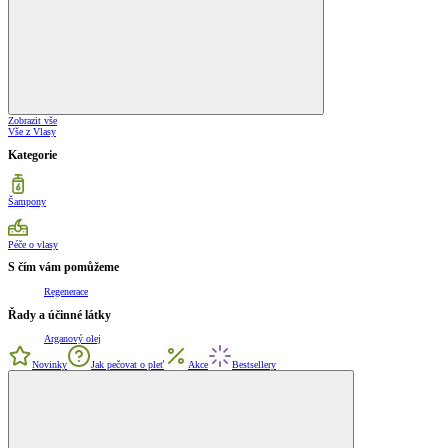
Zobrazit vše
Vše z Vlasy
Kategorie
Šampony
Péče o vlasy
S čím vám pomůžeme
Regenerace
Řady a účinné látky
Arganový olej
Novinky
Jak pečovat o pleť
Akce
Bestsellery