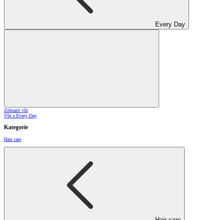
Every Day
Zobrazit vše
Vše z Every Day
Kategorie
Hair care
Hair care