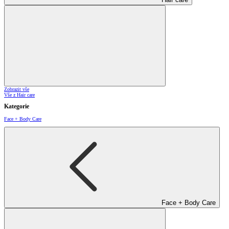
Zobrazit vše
Vše z Hair care
Kategorie
Face + Body Care
Face + Body Care