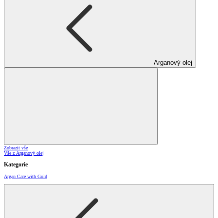
Arganový olej
Zobrazit vše
Vše z Arganový olej
Kategorie
Argan Care with Gold