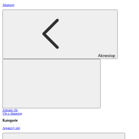
Aknestop
Aknestop
Zobrazit vše
Vše z Aknestop
Kategorie
Arganový olej