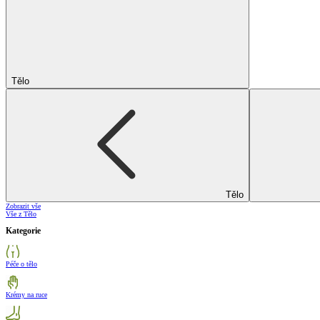
Tělo
Tělo
Zobrazit vše
Vše z Tělo
Kategorie
Péče o tělo
Krémy na ruce