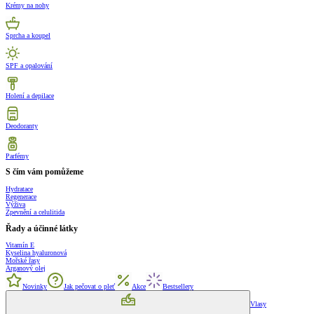
Krémy na nohy
Sprcha a koupel
SPF a opalování
Holení a depilace
Deodoranty
Parfémy
S čím vám pomůžeme
Hydratace
Regenerace
Výživa
Zpevnění a celulitida
Řady a účinné látky
Vitamín E
Kyselina hyaluronová
Mořské řasy
Arganový olej
Novinky
Jak pečovat o pleť
Akce
Bestsellery
Vlasy