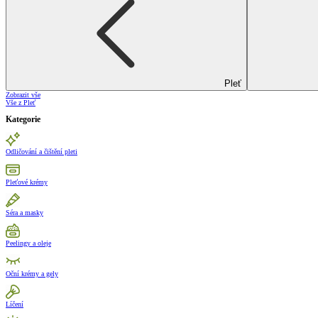
Pleť
Zobrazit vše
Vše z Pleť
Kategorie
Odličování a čištění pleti
Pleťové krémy
Séra a masky
Peelingy a oleje
Oční krémy a gely
Líčení