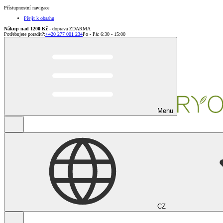
Přístupnostní navigace
Přejít k obsahu
Nákup nad 1200 Kč
- doprava ZDARMA
Potřebujete poradit?
:
+420 277 001 234
Po - Pá: 6:30 - 15:00
Menu
CZ