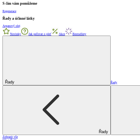
S čím vám pomůžeme
Regenerace
Řady a účinné látky
Arganový olej
Novinky
Jak pečovat o pleť
Akce
Bestsellery
Řady
Řady
Řady
Zobrazit vše