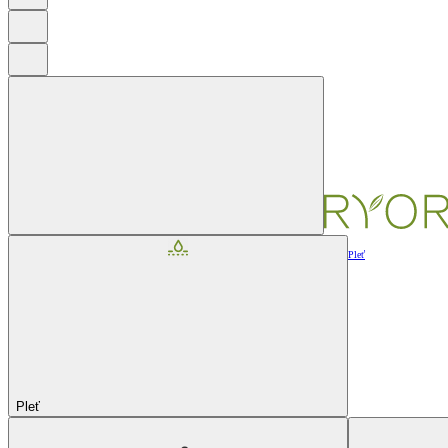
Pleť
Pleť