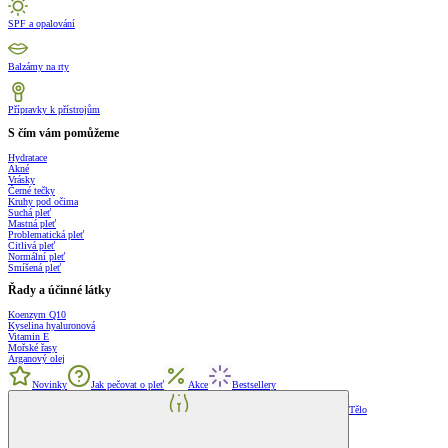
SPF a opalování
Balzámy na rty
Přípravky k přístrojům
S čím vám pomůžeme
Hydratace
Akné
Vrásky
Černé tečky
Kruhy pod očima
Suchá pleť
Mastná pleť
Problematická pleť
Citlivá pleť
Normální pleť
Smíšená pleť
Řady a účinné látky
Koenzym Q10
Kyselina hyaluronová
Vitamin E
Mořské řasy
Arganový olej
Novinky
Jak pečovat o pleť
Akce
Bestsellery
Tělo