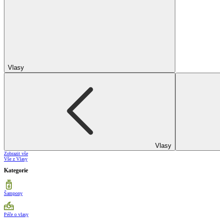
Vlasy
Vlasy
Zobrazit vše
Vše z Vlasy
Kategorie
Šampony
Péče o vlasy