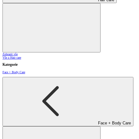
Zobrazit vše
Vše z Hair care
Kategorie
Face + Body Care
Face + Body Care