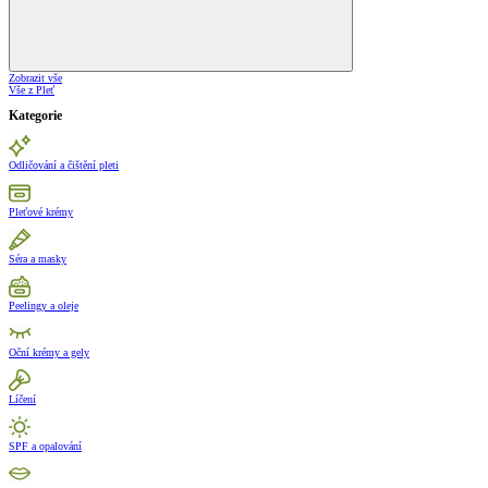
Zobrazit vše
Vše z Pleť
Kategorie
Odličování a čištění pleti
Pleťové krémy
Séra a masky
Peelingy a oleje
Oční krémy a gely
Líčení
SPF a opalování