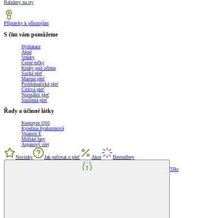
Balzámy na rty
Přípravky k přístrojům
S čím vám pomůžeme
Hydratace
Akné
Vrásky
Černé tečky
Kruhy pod očima
Suchá pleť
Mastná pleť
Problematická pleť
Citlivá pleť
Normální pleť
Smíšená pleť
Řady a účinné látky
Koenzym Q10
Kyselina hyaluronová
Vitamin E
Mořské řasy
Arganový olej
Novinky
Jak pečovat o pleť
Akce
Bestsellery
Tělo