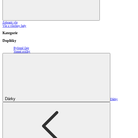
Zobrazit vše
Vše z všechny řady
Kategorie
Doplňky
Bylinné čaje
Vonné svíčky
Dárky
Dárky