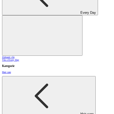
Every Day
Zobrazit vše
Vše z Every Day
Kategorie
Hair care
Hair care