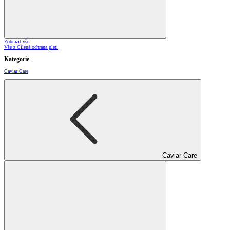
Zobrazit vše
Vše z Cílená ochrana pleti
Kategorie
Caviar Care
Caviar Care