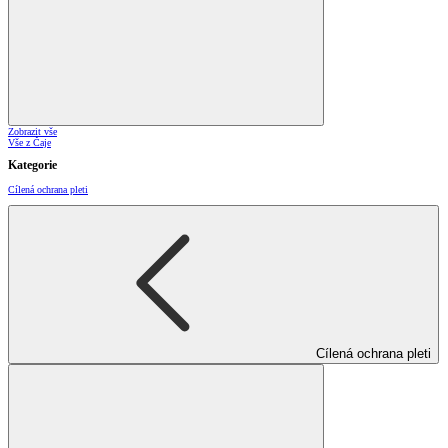
Zobrazit vše
Vše z Čaje
Kategorie
Cílená ochrana pleti
Cílená ochrana pleti