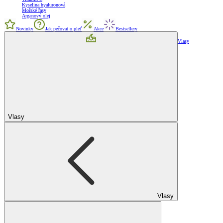
Kyselina hyaluronová
Mořské řasy
Arganový olej
Novinky
Jak pečovat o pleť
Akce
Bestsellery
Vlasy
Vlasy
Vlasy