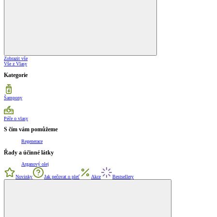
Zobrazit vše
Vše z Vlasy
Kategorie
Šampony
Péče o vlasy
S čím vám pomůžeme
Regenerace
Řady a účinné látky
Arganový olej
Novinky
Jak pečovat o pleť
Akce
Bestsellery