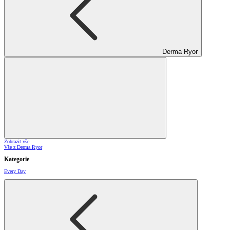
Derma Ryor
Zobrazit vše
Vše z Derma Ryor
Kategorie
Every Day