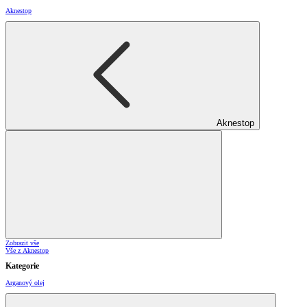
Aknestop
Aknestop
Zobrazit vše
Vše z Aknestop
Kategorie
Arganový olej