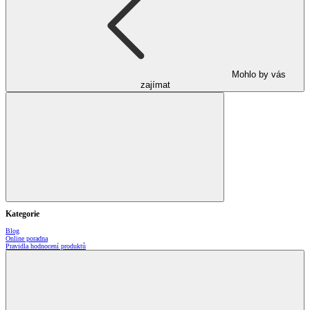
Mohlo by vás
zajímat
Kategorie
Blog
Online poradna
Pravidla hodnocení produktů