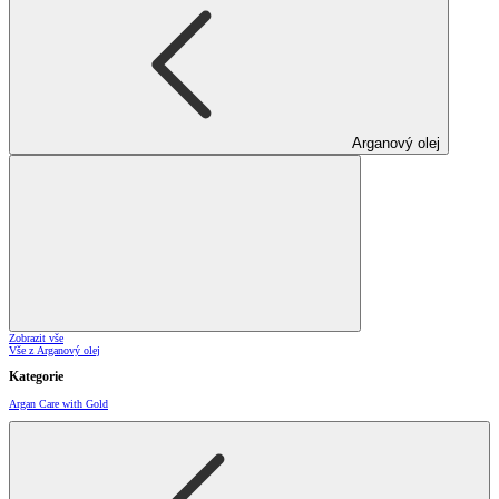
Arganový olej
Zobrazit vše
Vše z Arganový olej
Kategorie
Argan Care with Gold