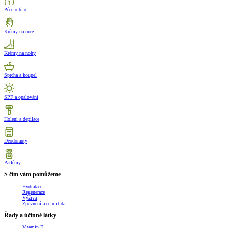
Péče o tělo
Krémy na ruce
Krémy na nohy
Sprcha a koupel
SPF a opalování
Holení a depilace
Deodoranty
Parfémy
S čím vám pomůžeme
Hydratace
Regenerace
Výživa
Zpevnění a celulitida
Řady a účinné látky
Vitamín E