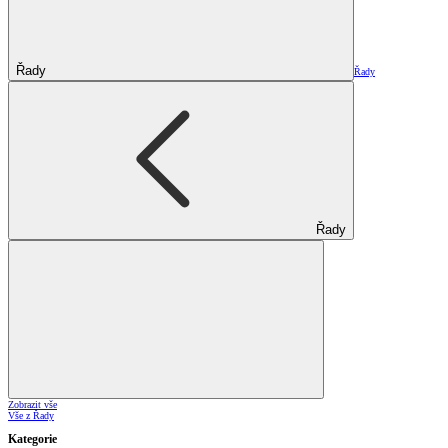
Řady
Řady
Řady
Zobrazit vše
Vše z Řady
Kategorie