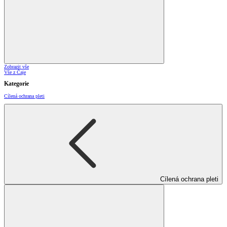
Zobrazit vše
Vše z Čaje
Kategorie
Cílená ochrana pleti
Cílená ochrana pleti