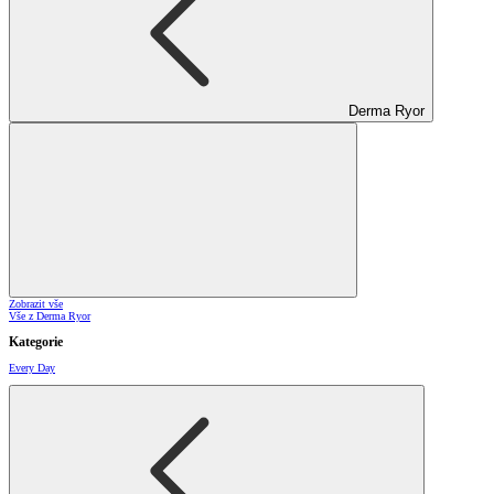
Derma Ryor
Zobrazit vše
Vše z Derma Ryor
Kategorie
Every Day