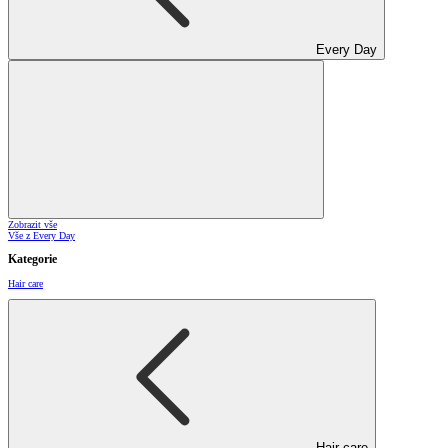
Every Day
Zobrazit vše
Vše z Every Day
Kategorie
Hair care
Hair care