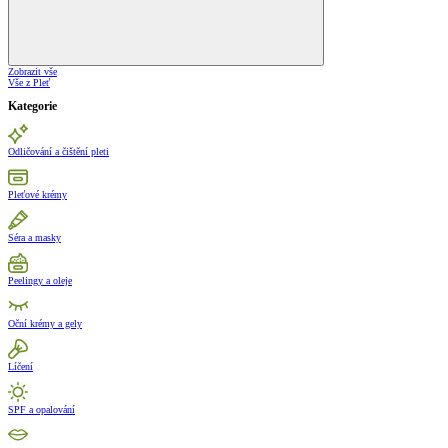
Zobrazit vše
Vše z Pleť
Kategorie
Odličování a čištění pleti
Pleťové krémy
Séra a masky
Peelingy a oleje
Oční krémy a gely
Líčení
SPF a opalování