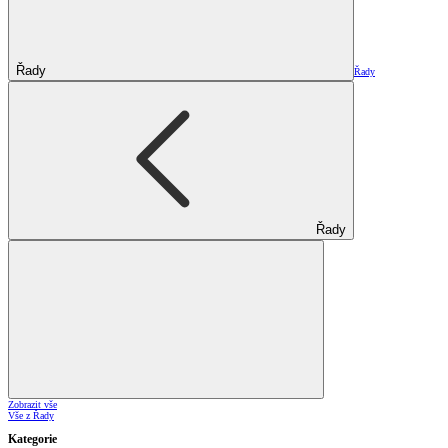
Řady
Řady
Řady
Zobrazit vše
Vše z Řady
Kategorie