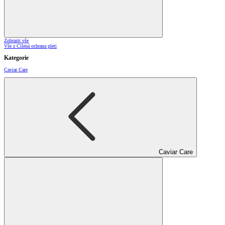
Zobrazit vše
Vše z Cílená ochrana pleti
Kategorie
Caviar Care
Caviar Care