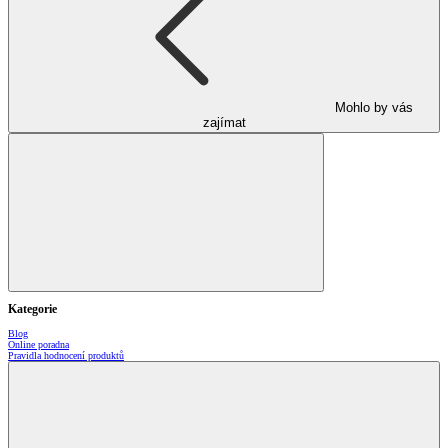
Mohlo by vás
zajímat
Kategorie
Blog
Online poradna
Pravidla hodnocení produktů