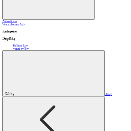
Zobrazit vše
Vše z všechny řady
Kategorie
Doplňky
Bylinné čaje
Vonné svíčky
Dárky
Dárky