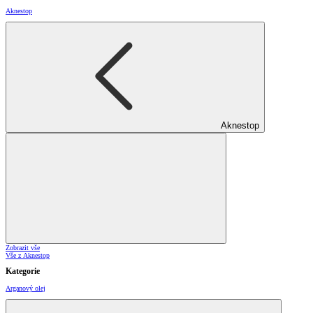
Aknestop
Aknestop
Zobrazit vše
Vše z Aknestop
Kategorie
Arganový olej