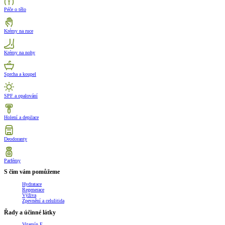
Péče o tělo
Krémy na ruce
Krémy na nohy
Sprcha a koupel
SPF a opalování
Holení a depilace
Deodoranty
Parfémy
S čím vám pomůžeme
Hydratace
Regenerace
Výživa
Zpevnění a celulitida
Řady a účinné látky
Vitamín E