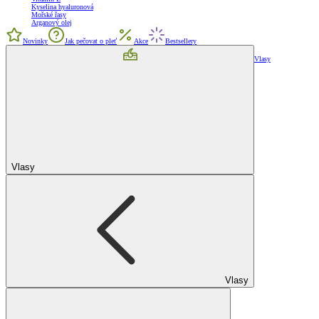
Kyselina hyaluronová
Mořské řasy
Arganový olej
Novinky
Jak pečovat o pleť
Akce
Bestsellery
Vlasy
Vlasy
Vlasy