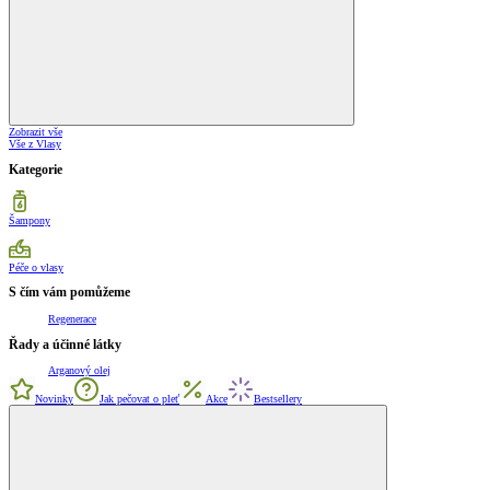
Zobrazit vše
Vše z Vlasy
Kategorie
Šampony
Péče o vlasy
S čím vám pomůžeme
Regenerace
Řady a účinné látky
Arganový olej
Novinky
Jak pečovat o pleť
Akce
Bestsellery