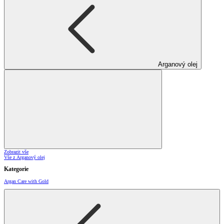
Arganový olej
Zobrazit vše
Vše z Arganový olej
Kategorie
Argan Care with Gold