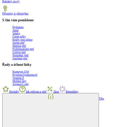
Balzámy na rty
Přípravky k přístrojům
S čím vám pomůžeme
Hydratace
Akné
Vrásky
Černé tečky
Kruhy pod očima
Suchá pleť
Mastná pleť
Problematická pleť
Citlivá pleť
Normální pleť
Smíšená pleť
Řady a účinné látky
Koenzym Q10
Kyselina hyaluronová
Vitamin E
Mořské řasy
Arganový olej
Novinky
Jak pečovat o pleť
Akce
Bestsellery
Tělo