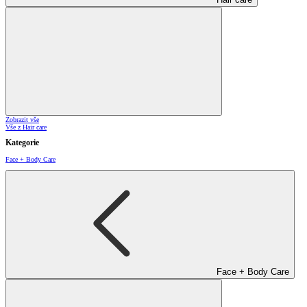
Zobrazit vše
Vše z Hair care
Kategorie
Face + Body Care
Face + Body Care