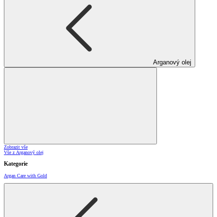
Arganový olej
Zobrazit vše
Vše z Arganový olej
Kategorie
Argan Care with Gold