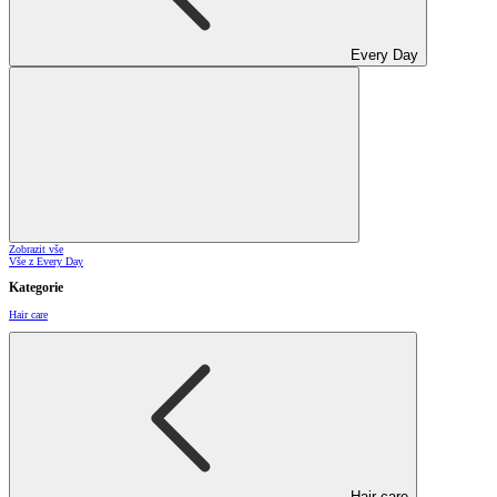
Every Day
Zobrazit vše
Vše z Every Day
Kategorie
Hair care
Hair care