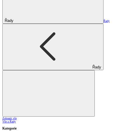
Řady
Řady
Řady
Zobrazit vše
Vše z Řady
Kategorie