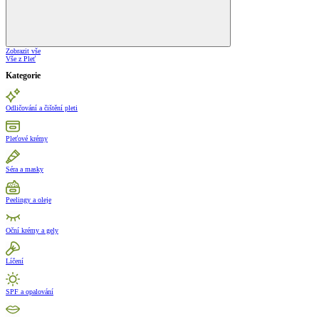
Zobrazit vše
Vše z Pleť
Kategorie
Odličování a čištění pleti
Pleťové krémy
Séra a masky
Peelingy a oleje
Oční krémy a gely
Líčení
SPF a opalování