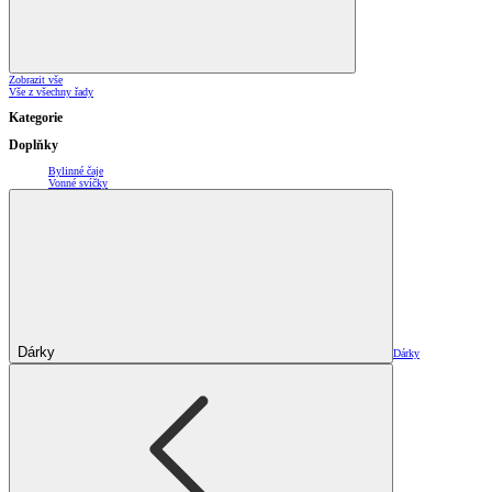
Zobrazit vše
Vše z všechny řady
Kategorie
Doplňky
Bylinné čaje
Vonné svíčky
Dárky
Dárky