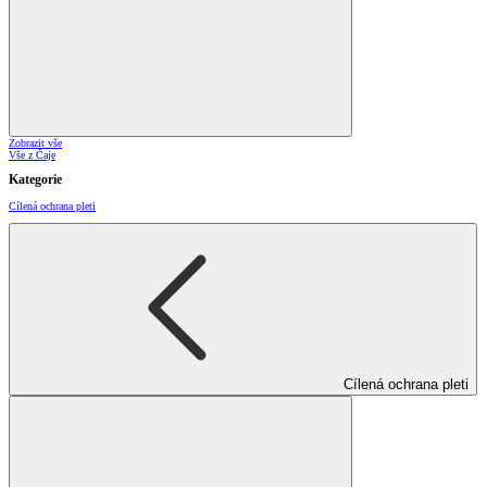
Zobrazit vše
Vše z Čaje
Kategorie
Cílená ochrana pleti
Cílená ochrana pleti