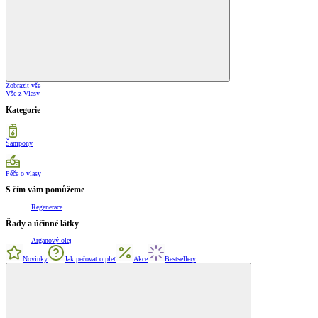
Zobrazit vše
Vše z Vlasy
Kategorie
Šampony
Péče o vlasy
S čím vám pomůžeme
Regenerace
Řady a účinné látky
Arganový olej
Novinky
Jak pečovat o pleť
Akce
Bestsellery