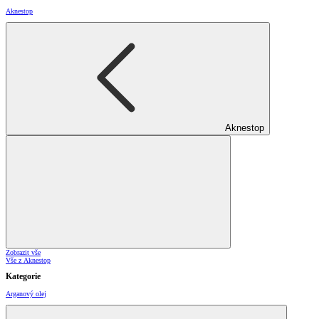
Aknestop
Aknestop
Zobrazit vše
Vše z Aknestop
Kategorie
Arganový olej