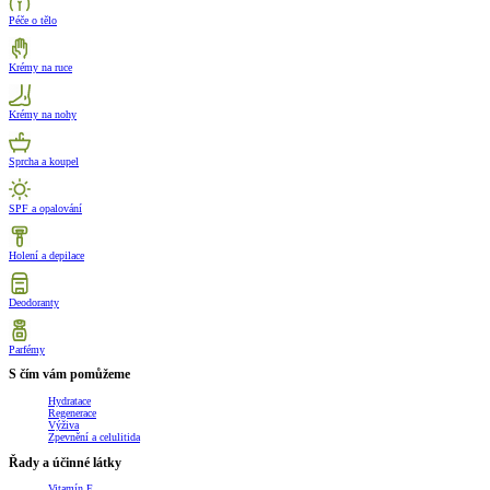
Péče o tělo
Krémy na ruce
Krémy na nohy
Sprcha a koupel
SPF a opalování
Holení a depilace
Deodoranty
Parfémy
S čím vám pomůžeme
Hydratace
Regenerace
Výživa
Zpevnění a celulitida
Řady a účinné látky
Vitamín E