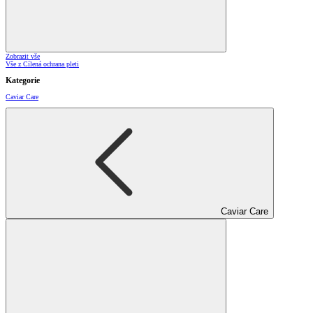
Zobrazit vše
Vše z Cílená ochrana pleti
Kategorie
Caviar Care
Caviar Care