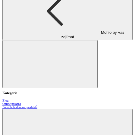
Mohlo by vás
zajímat
Kategorie
Blog
Online poradna
Pravidla hodnocení produktů