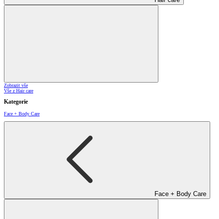
Zobrazit vše
Vše z Hair care
Kategorie
Face + Body Care
Face + Body Care