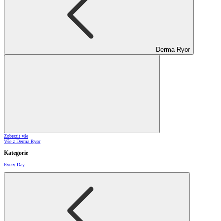
Derma Ryor
Zobrazit vše
Vše z Derma Ryor
Kategorie
Every Day