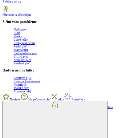
Balzámy na rty
Přípravky k přístrojům
S čím vám pomůžeme
Hydratace
Akné
Vrásky
Černé tečky
Kruhy pod očima
Suchá pleť
Mastná pleť
Problematická pleť
Citlivá pleť
Normální pleť
Smíšená pleť
Řady a účinné látky
Koenzym Q10
Kyselina hyaluronová
Vitamin E
Mořské řasy
Arganový olej
Novinky
Jak pečovat o pleť
Akce
Bestsellery
Tělo