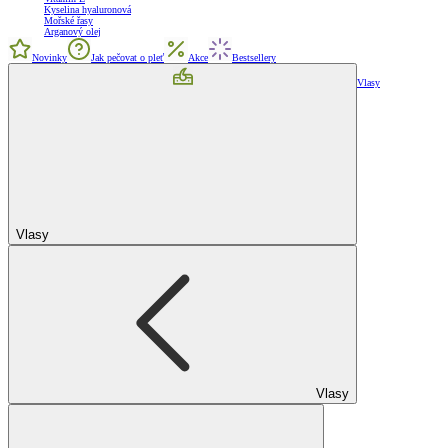
Kyselina hyaluronová
Mořské řasy
Arganový olej
Novinky
Jak pečovat o pleť
Akce
Bestsellery
Vlasy
Vlasy
Vlasy