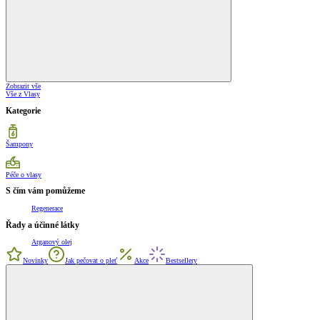
Zobrazit vše
Vše z Vlasy
Kategorie
Šampony
Péče o vlasy
S čím vám pomůžeme
Regenerace
Řady a účinné látky
Arganový olej
Novinky
Jak pečovat o pleť
Akce
Bestsellery