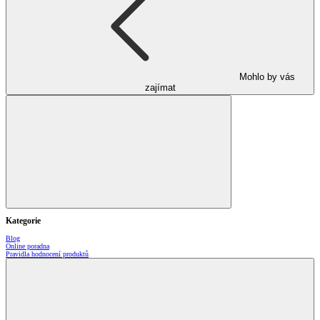
Mohlo by vás
zajímat
Kategorie
Blog
Online poradna
Pravidla hodnocení produktů