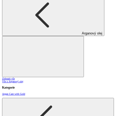
Arganový olej
Zobrazit vše
Vše z Arganový olej
Kategorie
Argan Care with Gold