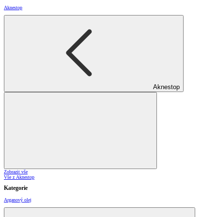
Aknestop
Aknestop
Zobrazit vše
Vše z Aknestop
Kategorie
Arganový olej