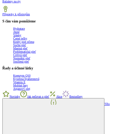
Balzámy na rty
Přípravky k přístrojům
S čím vám pomůžeme
Hydratace
Akné
Vrásky
Černé tečky
Kruhy pod očima
Suchá pleť
Mastná pleť
Problematická pleť
Citlivá pleť
Normální pleť
Smíšená pleť
Řady a účinné látky
Koenzym Q10
Kyselina hyaluronová
Vitamin E
Mořské řasy
Arganový olej
Novinky
Jak pečovat o pleť
Akce
Bestsellery
Tělo