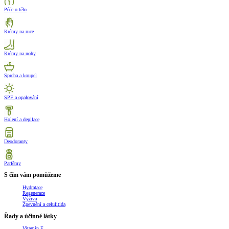
Péče o tělo
Krémy na ruce
Krémy na nohy
Sprcha a koupel
SPF a opalování
Holení a depilace
Deodoranty
Parfémy
S čím vám pomůžeme
Hydratace
Regenerace
Výživa
Zpevnění a celulitida
Řady a účinné látky
Vitamín E