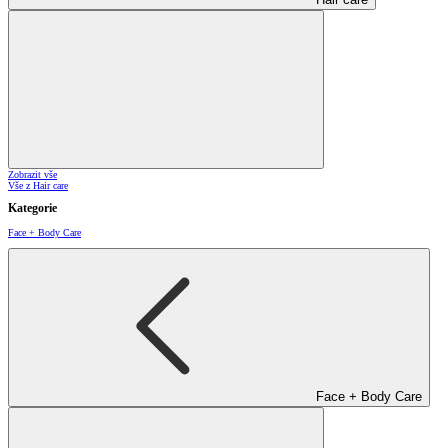
Zobrazit vše
Vše z Hair care
Kategorie
Face + Body Care
Face + Body Care