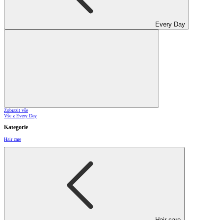
Every Day
Zobrazit vše
Vše z Every Day
Kategorie
Hair care
Hair care