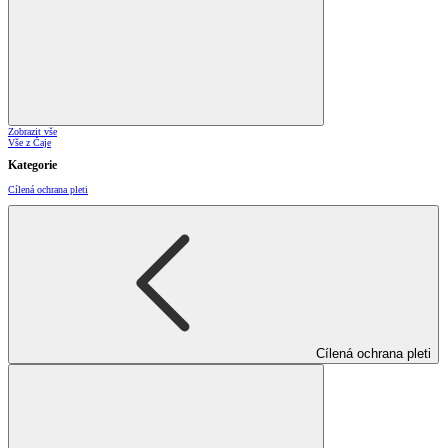
Zobrazit vše
Vše z Čaje
Kategorie
Cílená ochrana pleti
Cílená ochrana pleti