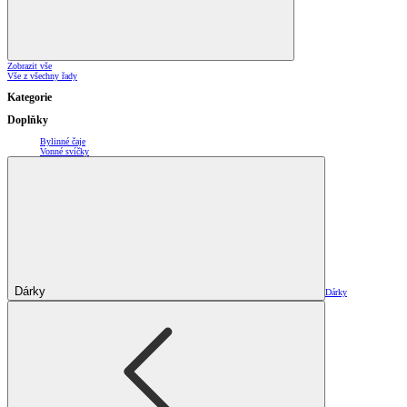
Zobrazit vše
Vše z všechny řady
Kategorie
Doplňky
Bylinné čaje
Vonné svíčky
Dárky
Dárky