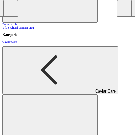
Zobrazit vše
Vše z Cílená ochrana pleti
Kategorie
Caviar Care
Caviar Care