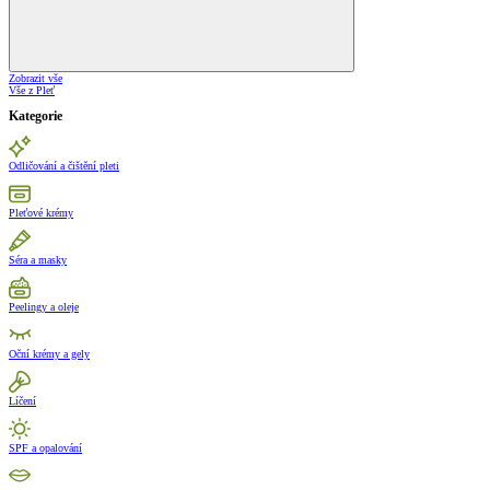
Zobrazit vše
Vše z Pleť
Kategorie
Odličování a čištění pleti
Pleťové krémy
Séra a masky
Peelingy a oleje
Oční krémy a gely
Líčení
SPF a opalování