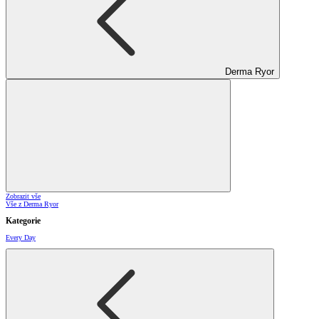
Derma Ryor
Zobrazit vše
Vše z Derma Ryor
Kategorie
Every Day