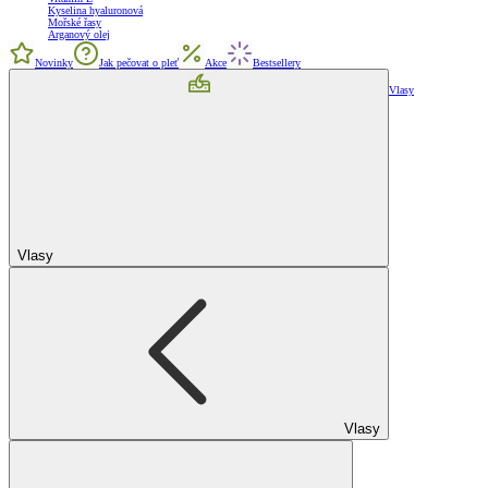
Kyselina hyaluronová
Mořské řasy
Arganový olej
Novinky
Jak pečovat o pleť
Akce
Bestsellery
Vlasy
Vlasy
Vlasy