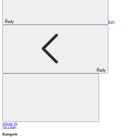
Řady
Řady
Řady
Zobrazit vše
Vše z Řady
Kategorie