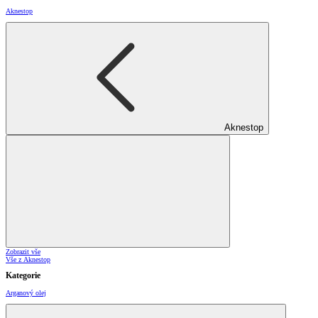
Aknestop
Aknestop
Zobrazit vše
Vše z Aknestop
Kategorie
Arganový olej