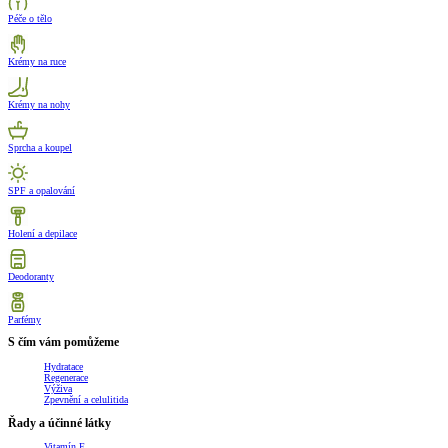
Péče o tělo
Krémy na ruce
Krémy na nohy
Sprcha a koupel
SPF a opalování
Holení a depilace
Deodoranty
Parfémy
S čím vám pomůžeme
Hydratace
Regenerace
Výživa
Zpevnění a celulitida
Řady a účinné látky
Vitamín E