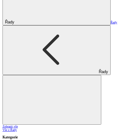
Řady
Řady
Řady
Zobrazit vše
Vše z Řady
Kategorie