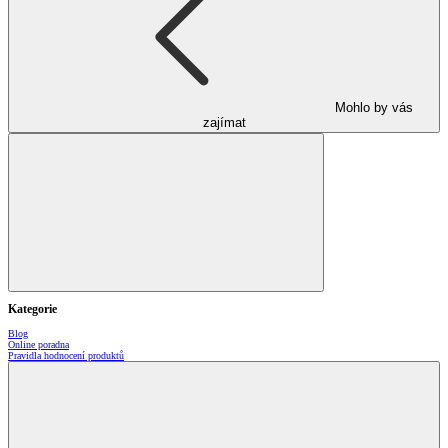
Mohlo by vás
zajímat
Kategorie
Blog
Online poradna
Pravidla hodnocení produktů