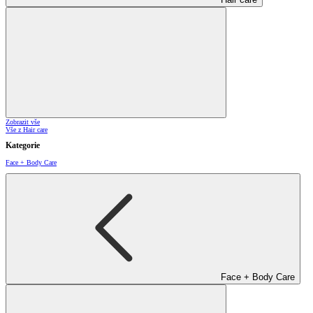
Zobrazit vše
Vše z Hair care
Kategorie
Face + Body Care
Face + Body Care