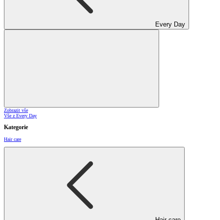
Every Day
Zobrazit vše
Vše z Every Day
Kategorie
Hair care
Hair care