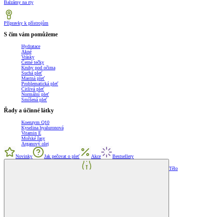
Balzámy na rty
Přípravky k přístrojům
S čím vám pomůžeme
Hydratace
Akné
Vrásky
Černé tečky
Kruhy pod očima
Suchá pleť
Mastná pleť
Problematická pleť
Citlivá pleť
Normální pleť
Smíšená pleť
Řady a účinné látky
Koenzym Q10
Kyselina hyaluronová
Vitamin E
Mořské řasy
Arganový olej
Novinky
Jak pečovat o pleť
Akce
Bestsellery
Tělo