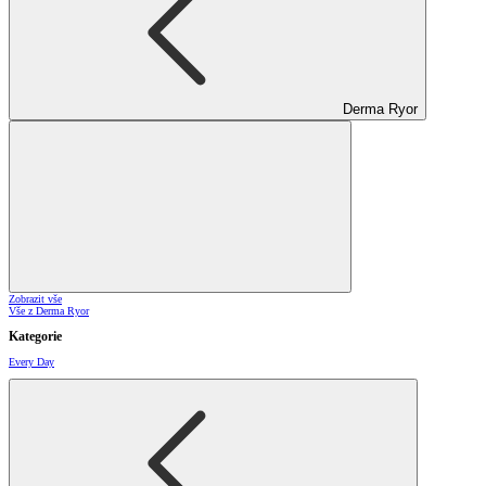
Derma Ryor
Zobrazit vše
Vše z Derma Ryor
Kategorie
Every Day