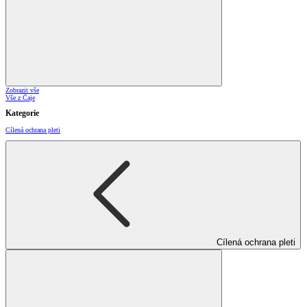
Zobrazit vše
Vše z Čaje
Kategorie
Cílená ochrana pleti
Cílená ochrana pleti