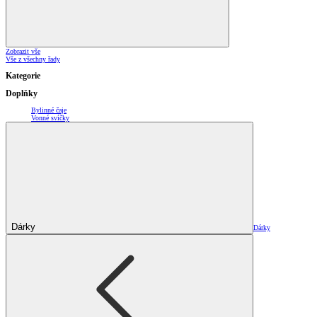
Zobrazit vše
Vše z všechny řady
Kategorie
Doplňky
Bylinné čaje
Vonné svíčky
Dárky
Dárky