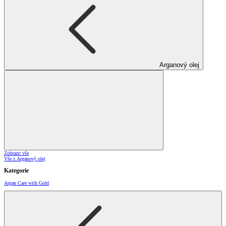
Arganový olej
Zobrazit vše
Vše z Arganový olej
Kategorie
Argan Care with Gold