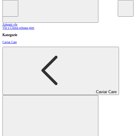
Zobrazit vše
Vše z Cílená ochrana pleti
Kategorie
Caviar Care
Caviar Care