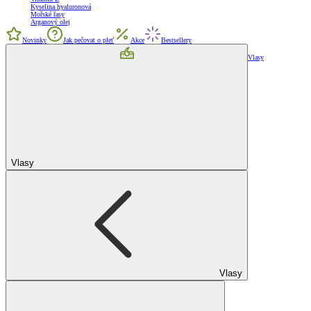
Kyselina hyaluronová
Mořské řasy
Arganový olej
Novinky
Jak pečovat o pleť
Akce
Bestsellery
Vlasy
Vlasy
Vlasy