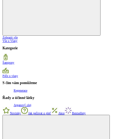
Zobrazit vše
Vše z Vlasy
Kategorie
Šampony
Péče o vlasy
S čím vám pomůžeme
Regenerace
Řady a účinné látky
Arganový olej
Novinky
Jak pečovat o pleť
Akce
Bestsellery