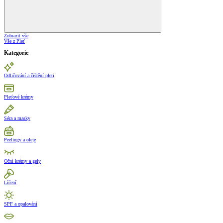
Zobrazit vše
Vše z Pleť
Kategorie
Odličování a čištění pleti
Pleťové krémy
Séra a masky
Peelingy a oleje
Oční krémy a gely
Líčení
SPF a opalování