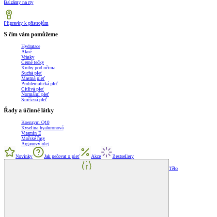
Balzámy na rty
Přípravky k přístrojům
S čím vám pomůžeme
Hydratace
Akné
Vrásky
Černé tečky
Kruhy pod očima
Suchá pleť
Mastná pleť
Problematická pleť
Citlivá pleť
Normální pleť
Smíšená pleť
Řady a účinné látky
Koenzym Q10
Kyselina hyaluronová
Vitamin E
Mořské řasy
Arganový olej
Novinky
Jak pečovat o pleť
Akce
Bestsellery
Tělo