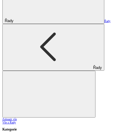
Řady
Řady
Řady
Zobrazit vše
Vše z Řady
Kategorie