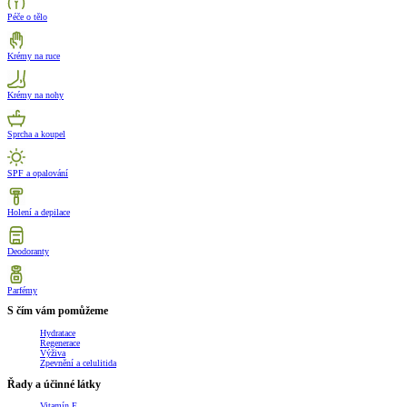
Péče o tělo
Krémy na ruce
Krémy na nohy
Sprcha a koupel
SPF a opalování
Holení a depilace
Deodoranty
Parfémy
S čím vám pomůžeme
Hydratace
Regenerace
Výživa
Zpevnění a celulitida
Řady a účinné látky
Vitamín E