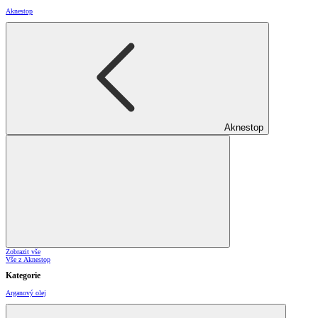
Aknestop
Aknestop
Zobrazit vše
Vše z Aknestop
Kategorie
Arganový olej