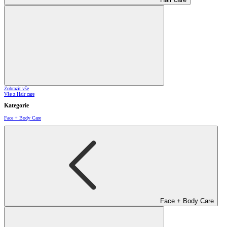
Zobrazit vše
Vše z Hair care
Kategorie
Face + Body Care
Face + Body Care