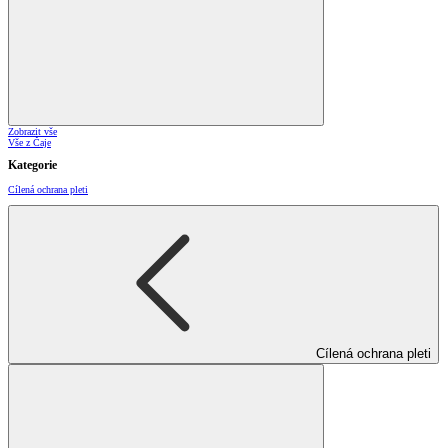
Zobrazit vše
Vše z Čaje
Kategorie
Cílená ochrana pleti
Cílená ochrana pleti