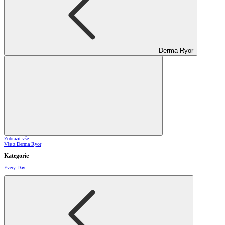
Derma Ryor
Zobrazit vše
Vše z Derma Ryor
Kategorie
Every Day