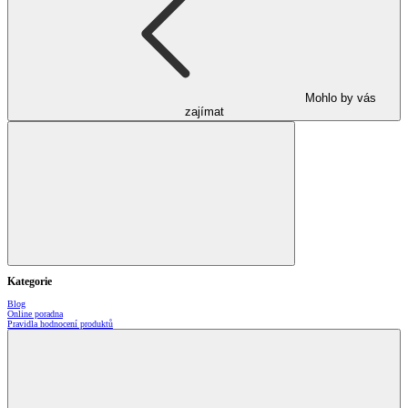
Mohlo by vás
zajímat
Kategorie
Blog
Online poradna
Pravidla hodnocení produktů