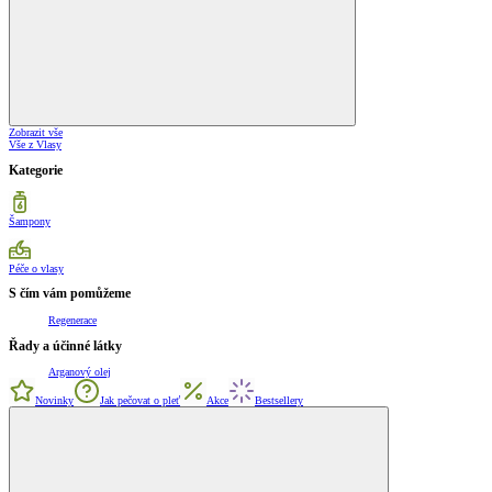
Zobrazit vše
Vše z Vlasy
Kategorie
Šampony
Péče o vlasy
S čím vám pomůžeme
Regenerace
Řady a účinné látky
Arganový olej
Novinky
Jak pečovat o pleť
Akce
Bestsellery