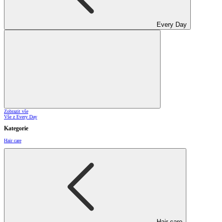
Every Day
Zobrazit vše
Vše z Every Day
Kategorie
Hair care
Hair care