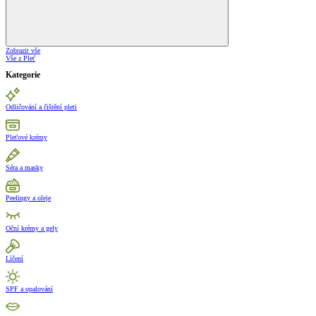
Zobrazit vše
Vše z Pleť
Kategorie
Odličování a čištění pleti
Pleťové krémy
Séra a masky
Peelingy a oleje
Oční krémy a gely
Líčení
SPF a opalování