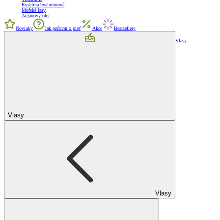
Kyselina hyaluronová
Mořské řasy
Arganový olej
Novinky
Jak pečovat o pleť
Akce
Bestsellery
Vlasy
Vlasy
Vlasy