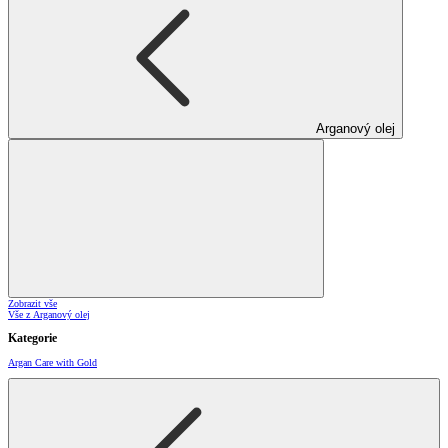
Arganový olej
Zobrazit vše
Vše z Arganový olej
Kategorie
Argan Care with Gold