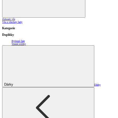
Zobrazit vše
Vše z všechny řady
Kategorie
Doplňky
Bylinné čaje
Vonné svíčky
Dárky
Dárky