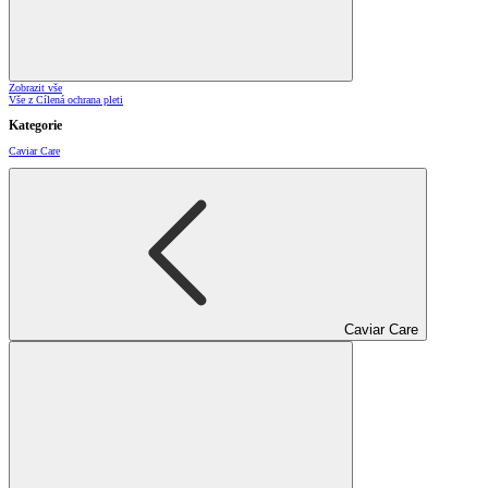
Zobrazit vše
Vše z Cílená ochrana pleti
Kategorie
Caviar Care
Caviar Care