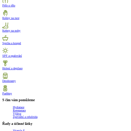
Péče o tělo
Krémy na ruce
Krémy na nohy
Sprcha a koupel
SPF a opalování
Holení a depilace
Deodoranty
Parfémy
S čím vám pomůžeme
Hydratace
Regenerace
Výživa
Zpevnění a celulitida
Řady a účinné látky
Vitamín E