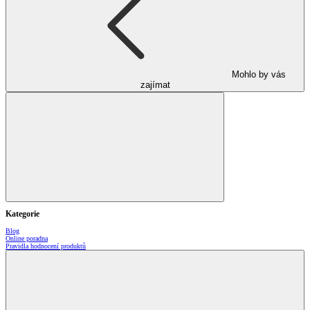
Mohlo by vás
zajímat
Kategorie
Blog
Online poradna
Pravidla hodnocení produktů