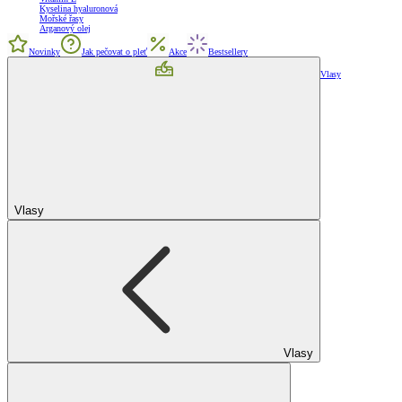
Kyselina hyaluronová
Mořské řasy
Arganový olej
Novinky
Jak pečovat o pleť
Akce
Bestsellery
Vlasy
Vlasy
Vlasy