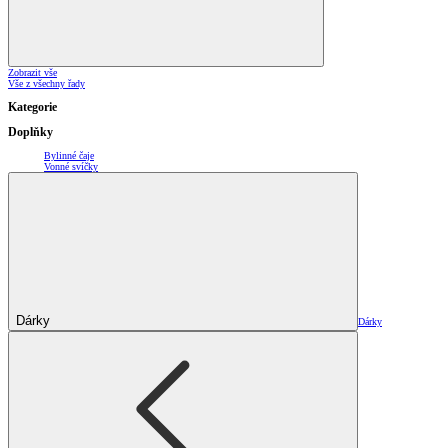
Zobrazit vše
Vše z všechny řady
Kategorie
Doplňky
Bylinné čaje
Vonné svíčky
Dárky
Dárky