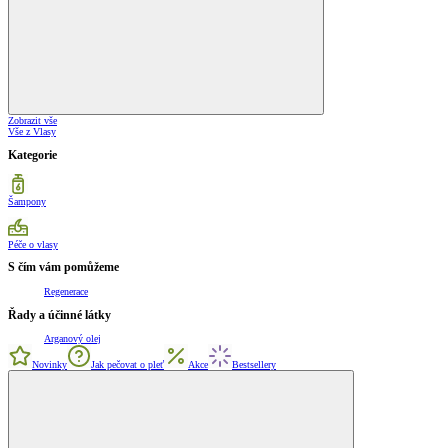
Zobrazit vše
Vše z Vlasy
Kategorie
Šampony
Péče o vlasy
S čím vám pomůžeme
Regenerace
Řady a účinné látky
Arganový olej
Novinky
Jak pečovat o pleť
Akce
Bestsellery