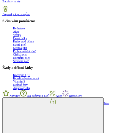
Balzámy na rty
Přípravky k přístrojům
S čím vám pomůžeme
Hydratace
Akné
Vrásky
Černé tečky
Kruhy pod očima
Suchá pleť
Mastná pleť
Problematická pleť
Citlivá pleť
Normální pleť
Smíšená pleť
Řady a účinné látky
Koenzym Q10
Kyselina hyaluronová
Vitamin E
Mořské řasy
Arganový olej
Novinky
Jak pečovat o pleť
Akce
Bestsellery
Tělo