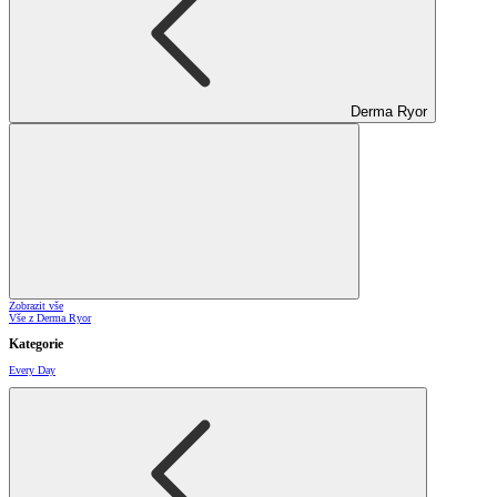
Derma Ryor
Zobrazit vše
Vše z Derma Ryor
Kategorie
Every Day