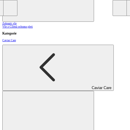
Zobrazit vše
Vše z Cílená ochrana pleti
Kategorie
Caviar Care
Caviar Care