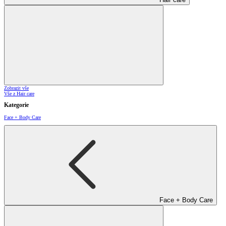
Zobrazit vše
Vše z Hair care
Kategorie
Face + Body Care
Face + Body Care