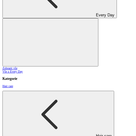
Every Day
Zobrazit vše
Vše z Every Day
Kategorie
Hair care
Hair care