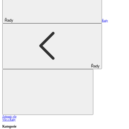
Řady
Řady
Řady
Zobrazit vše
Vše z Řady
Kategorie