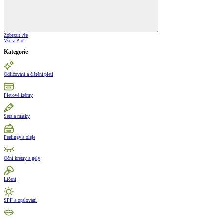
Zobrazit vše
Vše z Pleť
Kategorie
Odličování a čištění pleti
Pleťové krémy
Séra a masky
Peelingy a oleje
Oční krémy a gely
Líčení
SPF a opalování