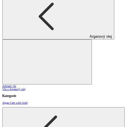
Arganový olej
Zobrazit vše
Vše z Arganový olej
Kategorie
Argan Care with Gold