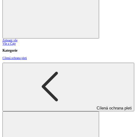
Zobrazit vše
Vše z Čaje
Kategorie
Cílená ochrana pleti
Cílená ochrana pleti