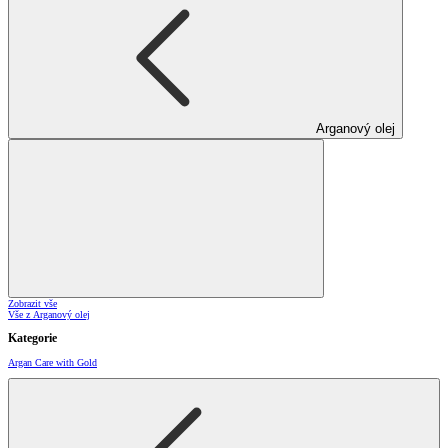
Arganový olej
Zobrazit vše
Vše z Arganový olej
Kategorie
Argan Care with Gold