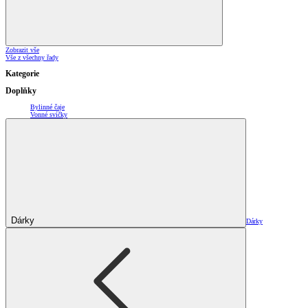
Zobrazit vše
Vše z všechny řady
Kategorie
Doplňky
Bylinné čaje
Vonné svíčky
Dárky
Dárky