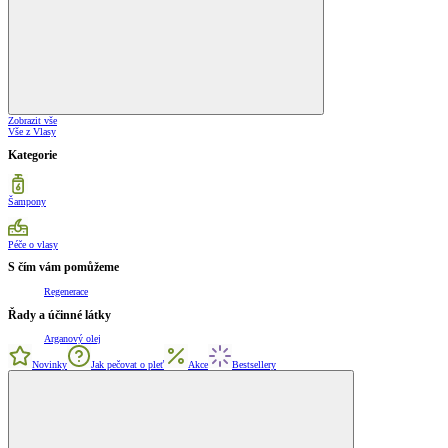
Zobrazit vše
Vše z Vlasy
Kategorie
Šampony
Péče o vlasy
S čím vám pomůžeme
Regenerace
Řady a účinné látky
Arganový olej
Novinky
Jak pečovat o pleť
Akce
Bestsellery