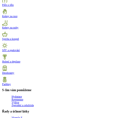
Péče o tělo
Krémy na ruce
Krémy na nohy
Sprcha a koupel
SPF a opalování
Holení a depilace
Deodoranty
Parfémy
S čím vám pomůžeme
Hydratace
Regenerace
Výživa
Zpevnění a celulitida
Řady a účinné látky
Vitamín E