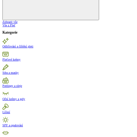
Zobrazit vše
Vše z Pleť
Kategorie
Odličování a čištění pleti
Pleťové krémy
Séra a masky
Peelingy a oleje
Oční krémy a gely
Líčení
SPF a opalování