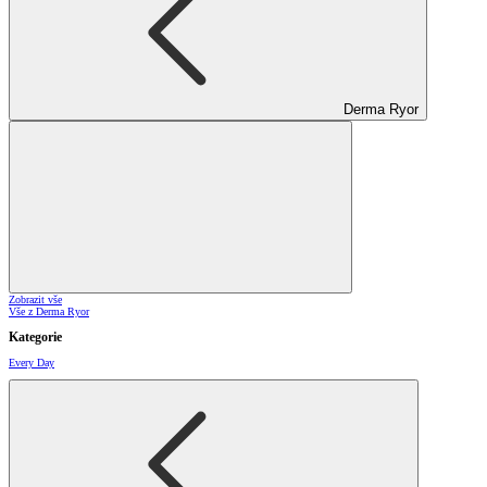
Derma Ryor
Zobrazit vše
Vše z Derma Ryor
Kategorie
Every Day