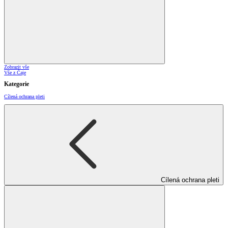
Zobrazit vše
Vše z Čaje
Kategorie
Cílená ochrana pleti
Cílená ochrana pleti