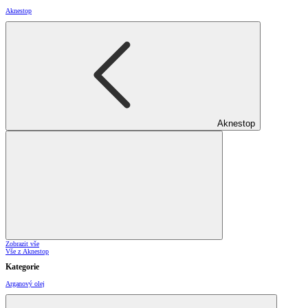
Aknestop
Aknestop
Zobrazit vše
Vše z Aknestop
Kategorie
Arganový olej