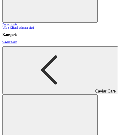
Zobrazit vše
Vše z Cílená ochrana pleti
Kategorie
Caviar Care
Caviar Care