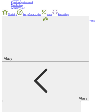
Kyselina hyaluronová
Mořské řasy
Arganový olej
Novinky
Jak pečovat o pleť
Akce
Bestsellery
Vlasy
Vlasy
Vlasy