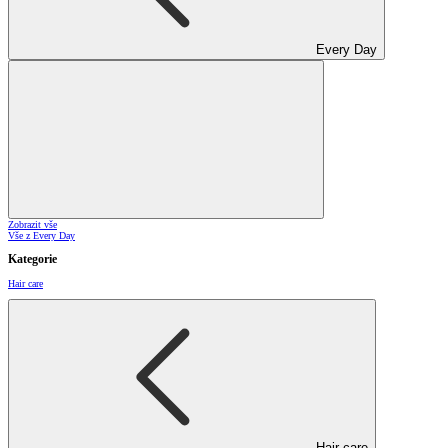
Every Day
Zobrazit vše
Vše z Every Day
Kategorie
Hair care
Hair care