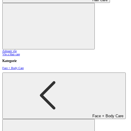
Zobrazit vše
Vše z Hair care
Kategorie
Face + Body Care
Face + Body Care