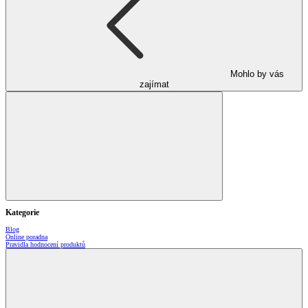
Mohlo by vás
zajímat
Kategorie
Blog
Online poradna
Pravidla hodnocení produktů