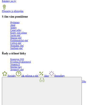
Balzámy na rty
Přípravky k přístrojům
S čím vám pomůžeme
Hydratace
Akné
Vrásky
Černé tečky
Kruhy pod očima
Suchá pleť
Mastná pleť
Problematická pleť
Citlivá pleť
Normální pleť
Smíšená pleť
Řady a účinné látky
Koenzym Q10
Kyselina hyaluronová
Vitamin E
Mořské řasy
Arganový olej
Novinky
Jak pečovat o pleť
Akce
Bestsellery
Tělo