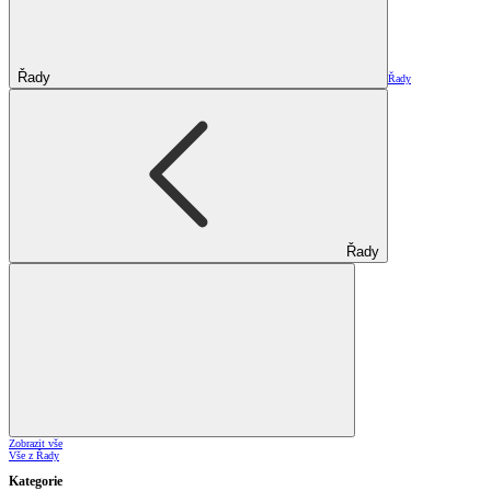
Řady
Řady
Řady
Zobrazit vše
Vše z Řady
Kategorie