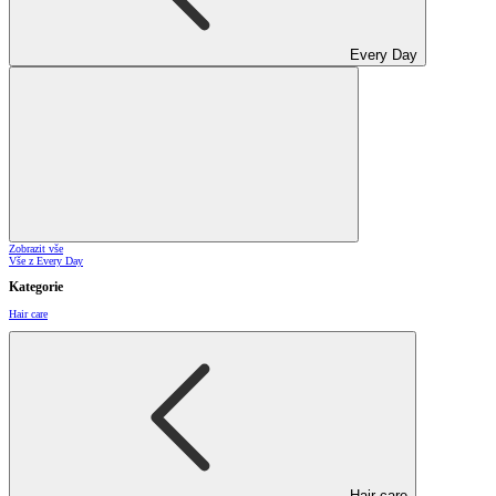
Every Day
Zobrazit vše
Vše z Every Day
Kategorie
Hair care
Hair care