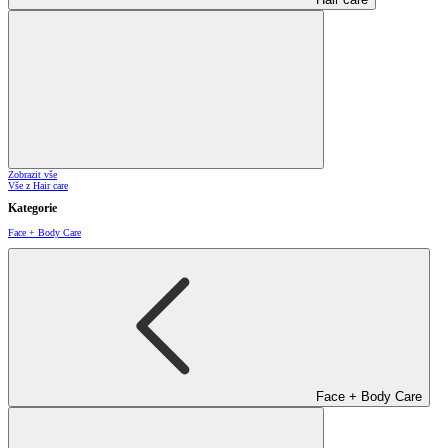
Zobrazit vše
Vše z Hair care
Kategorie
Face + Body Care
Face + Body Care