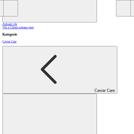
Zobrazit vše
Vše z Cílená ochrana pleti
Kategorie
Caviar Care
Caviar Care