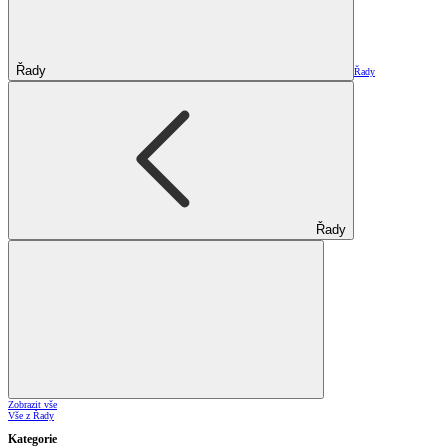
Řady
Řady
Řady
Zobrazit vše
Vše z Řady
Kategorie