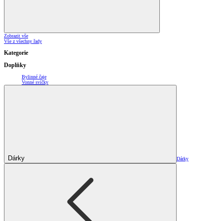
Zobrazit vše
Vše z všechny řady
Kategorie
Doplňky
Bylinné čaje
Vonné svíčky
Dárky
Dárky