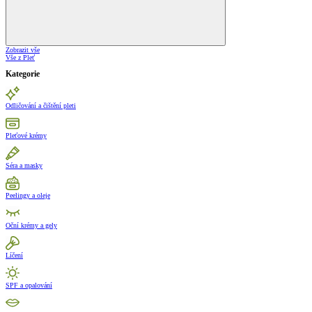
Zobrazit vše
Vše z Pleť
Kategorie
Odličování a čištění pleti
Pleťové krémy
Séra a masky
Peelingy a oleje
Oční krémy a gely
Líčení
SPF a opalování