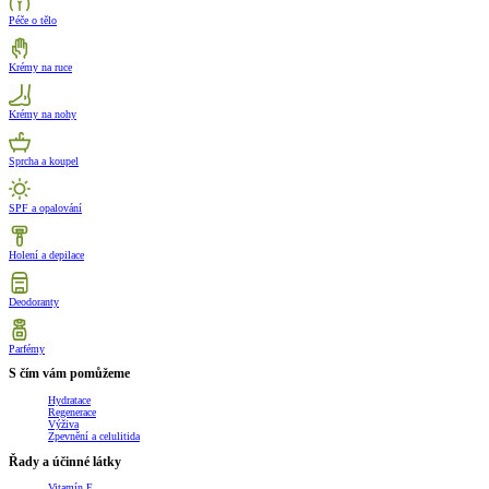
Péče o tělo
Krémy na ruce
Krémy na nohy
Sprcha a koupel
SPF a opalování
Holení a depilace
Deodoranty
Parfémy
S čím vám pomůžeme
Hydratace
Regenerace
Výživa
Zpevnění a celulitida
Řady a účinné látky
Vitamín E