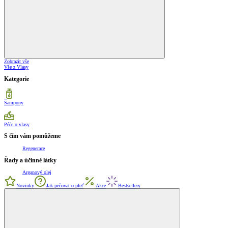
Zobrazit vše
Vše z Vlasy
Kategorie
Šampony
Péče o vlasy
S čím vám pomůžeme
Regenerace
Řady a účinné látky
Arganový olej
Novinky
Jak pečovat o pleť
Akce
Bestsellery