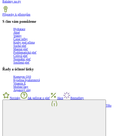
Balzámy na rty
Přípravky k přístrojům
S čím vám pomůžeme
Hydratace
Akné
Vrásky
Černé tečky
Kruhy pod očima
Suchá pleť
Mastná pleť
Problematická pleť
Citlivá pleť
Normální pleť
Smíšená pleť
Řady a účinné látky
Koenzym Q10
Kyselina hyaluronová
Vitamin E
Mořské řasy
Arganový olej
Novinky
Jak pečovat o pleť
Akce
Bestsellery
Tělo