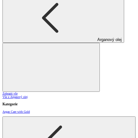
Arganový olej
Zobrazit vše
Vše z Arganový olej
Kategorie
Argan Care with Gold