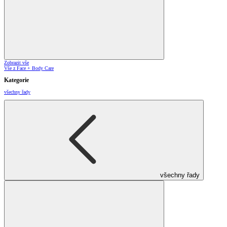
Zobrazit vše
Vše z Face + Body Care
Kategorie
všechny řady
všechny řady