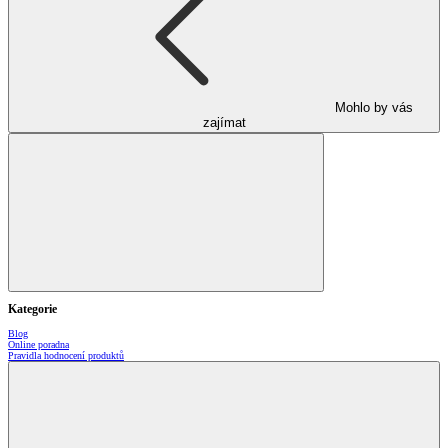
Mohlo by vás
zajímat
Kategorie
Blog
Online poradna
Pravidla hodnocení produktů