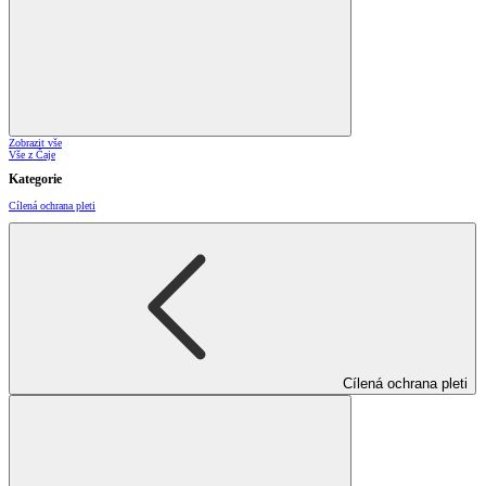
Zobrazit vše
Vše z Čaje
Kategorie
Cílená ochrana pleti
Cílená ochrana pleti