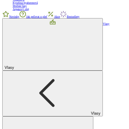
Kyselina hyaluronová
Mořské řasy
Arganový olej
Novinky
Jak pečovat o pleť
Akce
Bestsellery
Vlasy
Vlasy
Vlasy