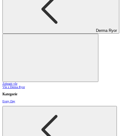
Derma Ryor
Zobrazit vše
Vše z Derma Ryor
Kategorie
Every Day