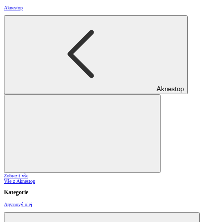
Aknestop
Aknestop
Zobrazit vše
Vše z Aknestop
Kategorie
Arganový olej