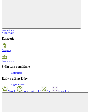
Zobrazit vše
Vše z Vlasy
Kategorie
Šampony
Péče o vlasy
S čím vám pomůžeme
Regenerace
Řady a účinné látky
Arganový olej
Novinky
Jak pečovat o pleť
Akce
Bestsellery