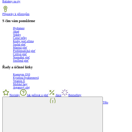
Balzámy na rty
Přípravky k přístrojům
S čím vám pomůžeme
Hydratace
Akné
Vrásky
Černé tečky
Kruhy pod očima
Suchá pleť
Mastná pleť
Problematická pleť
Citlivá pleť
Normální pleť
Smíšená pleť
Řady a účinné látky
Koenzym Q10
Kyselina hyaluronová
Vitamin E
Mořské řasy
Arganový olej
Novinky
Jak pečovat o pleť
Akce
Bestsellery
Tělo