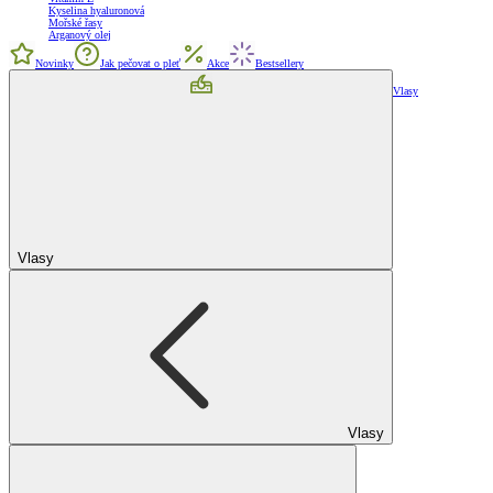
Kyselina hyaluronová
Mořské řasy
Arganový olej
Novinky
Jak pečovat o pleť
Akce
Bestsellery
Vlasy
Vlasy
Vlasy