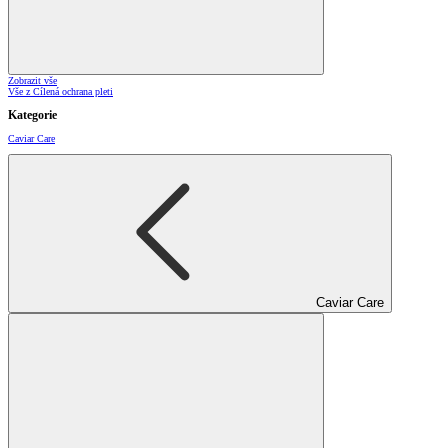
Zobrazit vše
Vše z Cílená ochrana pleti
Kategorie
Caviar Care
Caviar Care