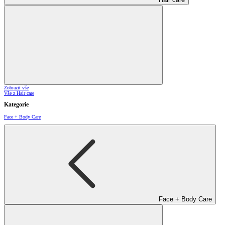
Zobrazit vše
Vše z Hair care
Kategorie
Face + Body Care
Face + Body Care