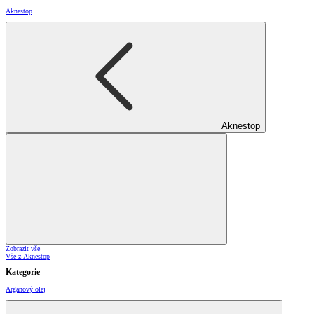
Aknestop
Aknestop
Zobrazit vše
Vše z Aknestop
Kategorie
Arganový olej