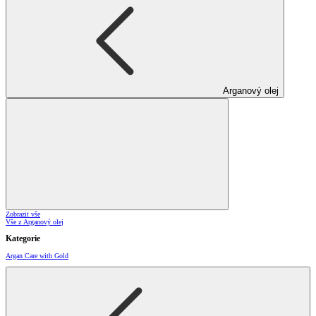
Arganový olej
Zobrazit vše
Vše z Arganový olej
Kategorie
Argan Care with Gold