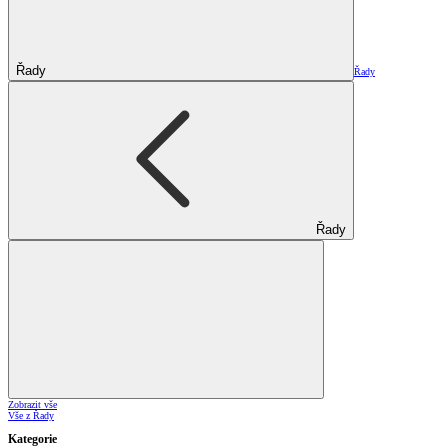
Řady
Řady
Řady
Zobrazit vše
Vše z Řady
Kategorie