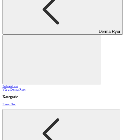
Derma Ryor
Zobrazit vše
Vše z Derma Ryor
Kategorie
Every Day