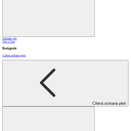
Zobrazit vše
Vše z Čaje
Kategorie
Cílená ochrana pleti
Cílená ochrana pleti