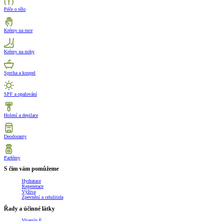
Péče o tělo
Krémy na ruce
Krémy na nohy
Sprcha a koupel
SPF a opalování
Holení a depilace
Deodoranty
Parfémy
S čím vám pomůžeme
Hydratace
Regenerace
Výživa
Zpevnění a celulitida
Řady a účinné látky
Vitamín E