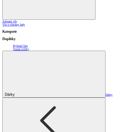
Zobrazit vše
Vše z všechny řady
Kategorie
Doplňky
Bylinné čaje
Vonné svíčky
Dárky
Dárky