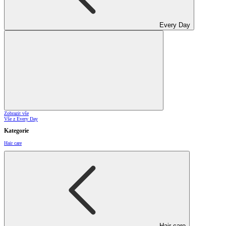
Every Day
Zobrazit vše
Vše z Every Day
Kategorie
Hair care
Hair care