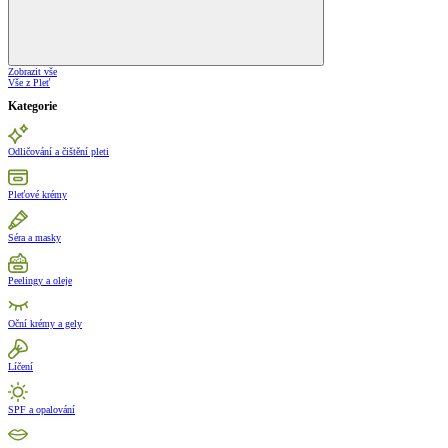
Zobrazit vše
Vše z Pleť
Kategorie
Odličování a čištění pleti
Pleťové krémy
Séra a masky
Peelingy a oleje
Oční krémy a gely
Líčení
SPF a opalování